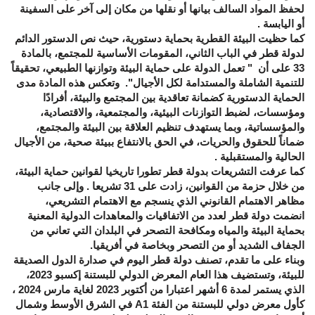
لحفظ المواد السالف بيانها أو نقلها من مكان إلى آخر على السفينة
أو اليابسة .
كما حظيت البيئة القطرية بحماية دستورية، حيث نص الدستور الدائم
لدولة قطر في الباب الثاني، المقومات الأساسية للمجتمع، بالمادة
33 على أن " تعمل الدولة على حماية البيئة وتوازنها الطبيعي، تحقيقاً
للتنمية الشاملة والمستدامة لكل الأجيال". وتعكس هذه المادة مدى
الحماية الدستورية كضمانة تعاقدية بين المجتمع والبيئة، أفرادًا
ومؤسسات، لضبط التوازنات البيئية، والمجتمعية، والاقتصادية،
والمؤسساتية، وبما يستهدف تنظيم العلاقة بين البيئة والمجتمع،
ضماناً للحقوق والحريات، في الحق بالانتفاع ببيئة صحية، من الأجيال
الحالية والمستقبلية .
كما عرفت التشريعات بدولة قطر تطورا تاريخيا لقوانين حماية البيئة،
من خلال حزمة من القوانين، زادت على 31 تشريعا . وإلى جانب
مظاهر الاهتمام القانوني الذي ينسجم مع الاهتمام التشريعي،
انضمت دولة قطر لعدد من الاتفاقيات والمعاهدات الدولية المعنية
بحماية البيئة والمياه ومكافحة التصحر في البلدان التي تعاني من
الجفاف الشديد أو من التصحر وبخاصة في أفريقيا.
وبناء على ما تقدم، تصنف دولة قطر اليوم في صدارة الدول الصديقة
للبيئة، وتستضيف هذا العام المعرض الدولي للبستنة إكسبو 2023،
الذي يستمر لمدة 6 أشهر اعتبارا من أكتوبر 2023 لغاية مارس 2024 ،
كأول معرض دولي للبستنة من الفئة
A1
في الشرق الأوسط وشمال