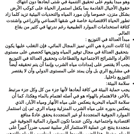
وهو مبدأ يقوم على تحقيق التنمية في شتى أبعادها دون انتهاك
حقوق الأجيال القادمة بما يكفل استمرار الحياة على كوكب الأرض
بشكل متزن، خصوصا وأن مورد المياه والتحديات البيئية تزيد كلما زاد
تطور الحياة الاقتصادية خاصة في شقها الصناعي والزراعي واشتدت
كثافة استخدامات الموارد الطبيعية رغم ندرتها في كثير من بقاع
العالم.
مبدأ العدالة في التوزيع
:
إذا كانت الندرة هي التي تميز المجال المائي، فإن التغلب عليها يكون
بتحقيق العدالة في مجال توفير المياه وتوزيعها كحصص على مستوى
الأفراد والشرائح الاجتماعية والقطاعات وتحقيق العدالة في التوزيع
يجب ألا يقتصر على إمدادات مياه الشرب وإنما أن يتم تحقيقه أيضاً
في مشاريع الري بل وأن يمتد على المستوى الدولي وأن لا يقتصر
التوزيع داخليا
.
سلامة البيئة
:
يجب حماية البيئة في كافة أبعادها لأنها جزء من كل وكل جزء مرتبط
بالأخر، فالاهتمام بالهواء هو في أصله اهتمام بالماء وهكذا، كما أن
سلامة المياه البحرية ينعكس على مياه الأنهار ومياه الآبار، الذي
ينعكس بدوره على مياه الشرب المنزلية ومياه الري. ثم، إن استثمار
الموارد الجوفية المتجددة أو غير المتجددة يحقق عادةً منافع
اقتصادية واجتماعية. ولكن عندما تكون الموارد المائية الجوفية غير
متجددة ينتج عن عملية الاستثمار آثار سلبية تسبب ضرراً كبيراً على
المياه. ويتمثل هذا الضرر بالهبوط المستمر لمناسيب المياه والتدهور