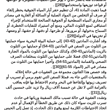
أو قواعد توزيعها واستخدامها[
[28]
] .
فيما ذهبت المادة 41، أن تنظيم حفر آبار المياه الجوفية يحظر إلقاء
أو صرف أو التخلص من المواد الصلبة أو السائلة أو الغازية في مصادر
أو مجاري المياه السطحية أو الجوفية الصالحة للاستخدام كإجراء
استباقي لمنع التلوث المائي، ومنع أي استيراد للنفايات الخطرة، أو
السماح بدخولها، أو مرورها، أو طرحها، أو دفنها، أو حقنها، أو وضعها،
أو تخزينها في الدولة[
[29]
] .
وقد أشارت المادتين (42-43) إلى حماية البيئة البحرية سواء حمايتها
من التلوث من السفن في المادتين (43-54) أو حمايتها من التلوث
بالزيت (المادتين43-50)، وكذلك حمايتها من التلوث بالمواد الضارة
(المادتين51-52)، فضلا على حمايتها من التلوث بمخلفات الصرف
الصحي والقمامة (المادتين53-54)، وأخيرا حمايتها من التلوث من
مصادر في البر (المواد 55-61)[
[30]
] .
وقد خصص هذا القانون مجموعة من العقوبات في حالة إخلاله
بالمقتضيات التي جاء به، فمثلا السفن التي تقوم برمي أو تسريب أو
تصريف زيوتها وإلقاءها في البحر وعدم الاحتفاظ بها فإنه يعاقب
بالغرامة التي لا تقل عن خمسة آلاف ريال ولا تزيد على خمسين ألف
ريال[
[31]
] .
وتشدد العقوبة في حالة تسبب مالك السفينة وربانها في حادث
تسرب للزيت سواء كان ذلك عن طريق الخطأ أو الإهمال أو عدم
اتخاذ الاحتياطات اللازمة لمنع وقوع ذلك الحادث، إذ تصل إلى الحبس