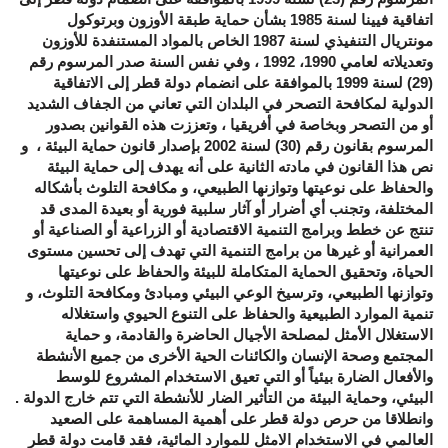
اتفاقية فيينا لسنة 1985 بشأن حماية طبقة الأوزون وبرتوكول
مونتريال التنفيذي لسنة 1987 الخاص بالمواد المستنفدة للأوزون
وتعديلاته لعامي 1990، 1992 ، وفي نفس السنة صدر المرسوم رقم
(29) لسنة 1999 بالموافقة على انضمام دولة قطر إلى الاتفاقية
الدولية لمكافحة التصحر في البلدان التي تعاني من الجفاف الشديد
أو من التصحر وبخاصة في أفريقيا ، وتعززت هذه القوانين بصدور
المرسوم بقانون رقم (30) لسنة 2002 بإصدار قانون حماية البيئة ، و
نص هذا القانون في مادته الثانية على أنه يهدف إلى حماية البيئة
والحفاظ على نوعيتها وتوازنها الطبيعي، و مكافحة التلوث بأشكاله
المختلفة، وتجنب أي أضرار أو آثار سلبية فورية أو بعيدة المدى قد
تنتج عن خطط وبرامج التنمية الاقتصادية أو الزراعية أو الصناعية أو
العمرانية أو غيرها من برامج التنمية التي تهدف إلى تحسين مستوى
الحياة، وتحقيق الحماية المتكاملة للبيئة والحفاظ على نوعيتها
وتوازنها الطبيعي، وترسيخ الوعي البيئي ومبادئ ومكافحة التلوث، و
تنمية الموارد الطبيعية والحفاظ على التنوع الحيوي واستغلاله
الاستغلال الأمثل لمصلحة الأجيال الحاضرة والقادمة، و حماية
المجتمع وصحة الإنسان والكائنات الحية الأخرى من جميع الأنشطة
والأفعال الضارة بيئياً أو التي تعيق الاستخدام المشروع للوسط
البيئي، وحماية البيئة من التأثير الضار للأنشطة التي تتم خارج الدولة .
وانطلاقا من حرص دولة قطر على أهمية المساهمة على الصعيد
العالمي في الاستخدام الامثل للموارد المائية، فقد قامت دولة قطر