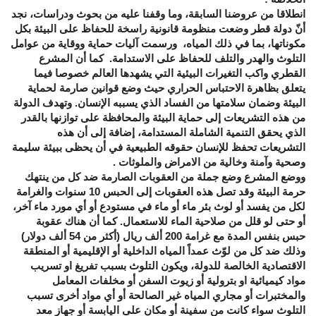
انطلاقا من عروضنا السابقة، وما وقفنا عليه من بحوث ودراسات، نجد
أنّ دولة قطر وضعت منظومة قانونية راسخة للحفاظ على البيئة بكل
مكوناتها، بما في ذلك المياه، ورسمت آليات حماية ووقاية من عوامل
التلوث والهدر والتلف للحفاظ على الاستدامة. كما أن المشرع
القطري واكب التغيرات البيئية التي يشهدها العالم خصوصا فيما
يتعلق بظاهرة الاحتباس الحراري حيث وضع قوانين صارمة لحماية
البيئة وضمان سلامتها من الفساد الذي يسببه الإنسان. وتهدف الدولة
من هذه التشريعات إلى حماية البيئة والمحافظة على توازنها بالقدر
الذي يحقق التنمية الشاملة المستدامة، إضافة إلى أن هذه
التشريعات تحفظ للإنسان حقوقه الطبيعية في أن يحظى ببيئة سليمة
وصحية وآمنة وخالية من الامراض والملوثات .
ووضع المشرع وضع جملة من العقوبات الصارمة ضد كل من ينتهك
حرمة البيئة وقد تصل هذه العقوبات إلى الحبس 10 سنوات والغرامة
لكل من يفسد أو لوث بئر ماء أو ماء في مستودع أو أي مورد ماء آخر،
أو حتى لو قلل من صلاحية الماء للاستعمال. كما أن هناك عقوبة
حبس بنفس المدة مع غرامة 200 ألف ريال (أكثر من 54 ألف دولار)
وذلك ضد كل من لوّث عمداً المياه الداخلية أو الإقليمية أو المنطقة
الاقتصادية الخالصة للدولة، ويكون التلوث بسبب تفريغ او تسريب
مواد كيميائية او بترولية أو زيوت السفن أو مخلفات المعامل
والمختبرات أو مجاري المياه غير الصالحة أو أي مواد أخرى تسبب
التلوث سواء كانت من سفينة أو مكان على اليابسة أو جهاز معد