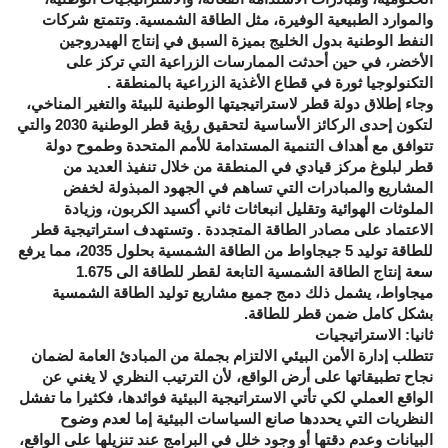
والموارد الطبيعية الوفيرة، مثل الطاقة الشمسية. وتتمتع شركات
النفط الوطنية بدول الخليج بميزة السبق في إنتاج الهيدروجين
الأخضر، في حين أحدثت الممارسات الزراعية التي تركز على
التكنولوجيا ثورة في قطاع الأغذية الزراعية بالمنطقة .
وجاء إطلاق دولة قطر لاستراتيجيتها الوطنية للبيئة والتغير المناخي،
لتكون إحدى الركائز الأساسية لتحقيق رؤية قطر الوطنية 2030 والتي
تتوافق مع أهداف التنمية المستدامة للأمم المتحدة وطموح دولة
قطر لبلوغ مركز قيادي في المنطقة من خلال تنفيذ العديد من
المشاريع والمبادرات التي تساهم في الجهود المبذولة لخفض
الملوثات الهوائية وتقليل انبعاثات ثاني أكسيد الكربون، وزيادة
الاعتماد على مصادر الطاقة المتجددة . وتستهدف استراتيجية قطر
للطاقة توليد 5 جيجاواط من الطاقة الشمسية بحلول 2035، مما يرفع
سعة إنتاج الطاقة الشمسية التابعة لقطر للطاقة الى 1.675
ميجاواط، يشمل ذلك دمج جميع مشاريع توليد الطاقة الشمسية
بشكل كامل ضمن قطر للطاقة.
ثانيا: الاستراتيجيات
تتطلب إدارة الأمن البيئي الالتزام بجملة من المبادئ العامة لضمان
نجاح تطبيقاتها على أرض الواقع، لأن الترتيب النظري لا يغني عن
الواقع العملي لكي تأتي الاستراتيجية البيئية فوائدها، فكثيرا ما تفشل
النظريات التي يحددها صانع السياسات البيئية إما لعدم وضوح
البيانات وعدم دقتها أو وجود خلل في البرامج عند تنزيلها على الواقع،