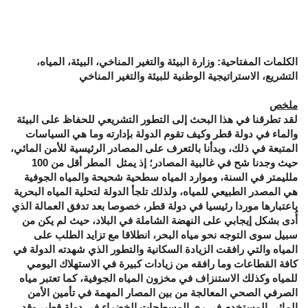
الكلمات المفتاحية: وزارة البيئة والتغير المناخي، البيئة، المياه،
التشريع، الاستراتيجية الوطنية للبيئة والتغير المناخي
ملخص
لقد تطرقنا في هذا البحث إلى التطور التشريعي للحفاظ على البيئة
والماء في دولة قطر وكيف تقوم الدولة بإدارته وما هي السياسات
المتبعة في ذلك، وبدأنا بالتعرف على المصادر الرئيسية للأمن المائي،
حيث وجدنا شح في غالبية المصادر؛ إذ يمثل المطر أقل من 100
ملليمتر في السنة، وموارد المياه سطحية شحيحة والمياه الجوفية
هي المصدر الطبيعي للمياه، ولذلك تلجأ الدولة لتحلية المياه البحرية
باعتبارها موردا رئيسيا في دولة قطر، خصوصا بعد تدفق العمالة الذي
أُدى بشكل إيجابي على النهضة الشاملة في البلاد، حيث لم يكن من
سبيل سوى التوجه نحو مياه البحر، انطلاقا مع تزايد الطلب على
المياه والتي رافقت الزيادة السكانية والتطور الذي شهدته الدولة في
كافة القطاعات وما رافقه من زيادات كبيرة في الاستهلاك اليومي
للمياه وكذلك الاستنزاف في مخزون المياه الجوفية، كما تعتبر مياه
الصرفي الصحي المعالجة من بين المصار المهمة في تأمين الأمن
المائي المستخدم في ري المسطحات الخضراء في دولة قطر، وقد