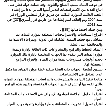
في نوعية المياه بسبب التملح والتلوث. وقد عملت دولة قطر على
اتباع العديد من الاستراتيجيات لتدبير أمنها المائي بدءا من إنشاء
اللجنة الدائمة للموارد المائية عن طريق قرار لمجلس الوزراء في
سنة 2004 وتم إلغائه، ليتم إنشاءها عن طريق قرار أميري[
[37]
] في
سنة 2011.
ومن جملة اختصاصاتها[
[38]
] :
اقتراح السياسات والاستراتيجيات المتعلقة بموارد المياه، بما
يتماشى مع خطط التنمية الشاملة في الدولة، وبمراعاة الاستدامة
والمحافظة على البيئة
.
اعتماد الخطط والبرامج والمشروعات ذات العلاقة بإدارة وتنمية
موارد المياه، التي تتقدم بها الجهات المختصة بإدارة تلك الموارد
.
تحديد أولويات مشروعات تنمية موارد المياه، واقتراح البرامج
التنفيذية لها
.
تنسيق أنشطة الجهات ذات الصلة بتنفيذ خطة موارد المياه، بما يكفل
عدم التداخل في الاختصاصات
.
متابعة تنفيذ البرامج والمشروعات والدراسات المتعلقة بموارد المياه،
والتي تقوم بها أو تشرف عليها الجهات المختصة، وتقييم هذه البرامج
دورياً
.
اقتراح الحلول الملائمة لمواجهة الإسراف في الاستخدامات المختلفة
للمياه
.
اقتراح تعديل التشريعات المتعلقة بحماية وإدارة وتنمية موارد المياه
.