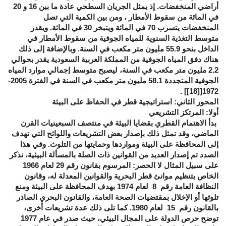
أراضي المنخفضات. إذ يمثل الجريان السطحي عادة ما بين 16 و 20
في المائة من سقوط الأمطار ، ومن بين الكمية التي تصل
المنخفضات يتسرب 70 في المائة ويتبخر 30 في المائة. ويقدر
متوسط التغذية السنوية للمياه الجوفية من سقوط الأمطار في
الداخل بنحو 55.9 مليون متر مكعب في السنة. وبالإضافة إلى ذلك
هناك دفق المياه الجوفية من المملكة العربية السعودية يقدر بحوالي
2.2 مليون متر مكعب في السنة، ليصبح متوسط إجمالي موارد المياه
الجوفية المتجددة 58.1 مليون متر مكعب في السنة في الفترة 2005-
] .
[18]
1972[
المحور الثاني: استراتيجية قطر في الحفاظ على البيئة
أولا: المرتكز التشريعي
بدأ الاهتمام القطري بقضايا البيئة في منتصف السبعينيات القرن
الماضي، وقد تمثل ذلك بإصدار بعض التشريعات واللوائح التي تهدف
إلى المحافظة على البيئة ومواردها وحمايتها من التلوث. وفي هذا
الصدد تم إصدار العديد من القوانين ذات الصلة بالمسألة البيئية، نذكر
على سبيل المثال لا الحصر: المرسوم بقانون رقم 29 لعام 1966
الخاص بتنظيم موانئ قطر البحرية والقوانين المعدلة له، وقانون
النظافة العامة رقم 8 لعام 1974 بهدف المحافظة على البيئة ومنع
تلوثها أو الإخلال بمقتضيات الصحة العامة، والقانون البحري الصادر
بالقانون رقم 15 لعام 1980. كما تلى ذلك عدة تشريعات أخرى،
توضح حرص الدولة على المجال البيئي، حيث صدر في عام 1977