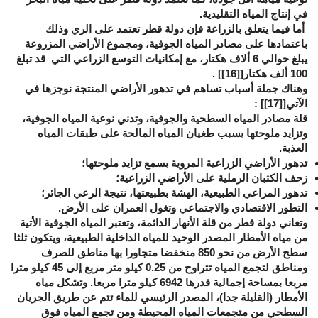
في إنتاج المياه التقليدية.
أما فيما يتعلق بالزراعة فإن دولة قطر تعتمد على الري وذلك
باعتمادها على مصادر المياه الجوفية، ومجموع الأراضي المزروعة
يبلغ حوالي 6 ألاف هكتار، مع إمكانيات التوسع الزراعي التي قد تبلغ
100 ألف هكتار[
[16]
] .
وهناك جملة أسباب تساهم في تدهور الأراضي المنتجة نوجزها في
الآتي[
[17]
] :
قلة مصادر المياه السطحية والجوفية، وتدني نوعية المياه الجوفية،
وتزايد ملوحتها بسبب طغيان المياه المالحة على طبقات المياه
العذبة.
تدهور الأراضي الزراعية المروية بسمع تزايد ملوحتها؛
زحف الكثبان الرملية على الأراضي الزراعية؛
تدهور المراعي الطبيعية، الهشة بطبيعتها، نتيجة الرعي الجائر؛
التطور الاقتصادي والاجتماعي وتغول العمران على الأرض.
وتعاني دولة قطر من قلة الأنهار الدائمة، وتعتبر المياه الجوفية الأتية
من مياه الأمطار المصدر الوحيد للمياه الداخلية الطبيعية، ويتكون ثلثا
سطح الأرض من نحو 850 منخفضا متجاورا بها مناطق للصرف
ومناطق لتجمع المياه تتراوح من 0.25 كيلو متر مربع إلى 45 كيلو مترا
مربعا بمساحة إجمالية قدرها 6942 كيلو مترا مربعا. وتشكل مياه
الأمطار (القليلة جدا)، المصدر الرئيسي للماء تتم عن طريق الجريان
السطحي من متجمعات المياه المحيطة ومن تجمع المياه فوق