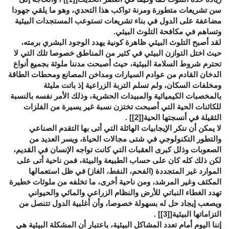
سن تشريعات متطورة ومرنة تواكب هذا التحدي، وهو ما يلقي جهودا
مضاعفة على الدول في بناء تشريعات تستوعب المستجدات البيئية
وتساهم في مكافحة التلوث البيئي.
لقد أصبح التلوث البيئي ظاهرة كونية يهدد الوجود البشري برمته،
حيث اختل التوازن البيئي في كثير من المناطق خصوصا تلك التي لا
تحترم شروط السلامة البيئية، حيث أصبحت مدننا ملوثة بجميع أنواع
الدخان القادم من عوادم السيارات ومداخن المصانع ومحطات الطاقة
ومخلفات السكان، ولم تسلم التربة الزراعية إذ باتت مليئة
بالمخصبات الكيميائية والمبيدات الحشرية، وذلك الأمر نفسه بالنسبة
للكائنات الحية التي أصبحت تختزن نسبة غير يسيرة من الفلزات
الثقيلة في أنسجتها الحية[
[2]
] .
لا يمكن أن ننكر الإيجابيات الهائلة التي أتى بها التقدم الصناعي
والتطور التكنولوجي في شتى مجالات الحياة، ويسر العديد من
الصعوبات وذلل كبرى العقبات التي كانت تواجه الإنسان في القديم،
لكن ذلك كله كان على حساب الطبيعة والبيئة، فمن ناحية أتى على
الموارد غير المتجددة (الفحم، النفط، الغاز) في ظل استعمالها
المكثف وغير المرشد، ومن ناحية أخرى، ما تخلفه من ملوثات خطيرة
تهدد الغطاء النباتي للأرض والنظام الزراعي والمائي والحيواني
ويصعب إيجاد حل له بسهولة خصوصا، وأن أغلبية الدول تتنصل من
التزاماتها البيئية[
[3]
] .
إننا اليوم أمام تعدد المشاكل البيئية، باعتبار أن المشكلة البيئية هي