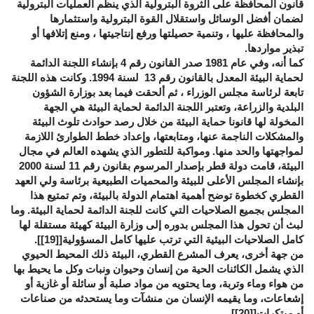
قانون المحافظة على الثروة البترولية الذي ينظم العمليات البترولية
لضمان أفضل الوسائل واستقلال القوة البترولية واستثمارها
والمحافظة عليها ، وتنمية حصيلتها ورفع إنتاجيتها ، ومنع إتلافها أو
تبذير مواردها.
كما أنه، وفي عام 1981 صدر القانون رقم 4 بإنشاء اللجنة الدائمة
لحماية البيئة المعدل بالقانون رقم 13 لسنة 1994. وكانت هذه اللجنة
تابعة لرئاسة مجلس الوزراء ، ثم ألحقت فيما بعد بوزارة الشؤون
البلدية والزراعة، وتعتبر اللجنة الدائمة لحماية البيئة هي الجهة
المخولة لها قانونا حماية البيئة من خلال رصد حوادث تلوث البيئة
والمشكلات الناجمة عنها، ومتابعتها، وإعداد خطط الطوارئ اللازمة
لمواجهتها والحد منها. ومواكبة للتطور الذي يشهده العالم في مجال
البيئة، قامت دولة قطر بإصدار المرسوم بقانون رقم 11 لسنة 2000
بإنشاء المجلس الأعلى للبيئة والمحميات الطبيعية برئاسة ولي العهد
القطري كخطوة توضح أهمية اهتمام الدولة بالبيئة، وتم تمتيع هذا
المجلس بجميع الصلاحيات التي كانت للجنة الدائمة لحماية البيئة. وما
لبث أن تحول هذا المجلس بدوره إلى وزارة البيئة كهيئة مستقلة لها
كامل الصلاحيات البيئية التي ترتب عليها كامل المسؤولية[
[19]
].
من جهة أخرى، يعرف المشرع القطري، البيئة ذلك المحيط الحيوي
الذي يشمل الكائنات الحية من إنسان وحيوان ونبات وكل ما يحيط بها
من هواء وماء وتربة، وما يحتويه من مواد صلبة أو سائلة أو غازية أو
إشعاعات، وما يقيمه الإنسان من منشآت وما يستحدثه من صناعات
أو مبتكرات[
[20]
] .