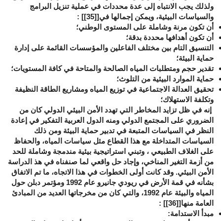
ولذلك يجب الانتباه إلى عدة محددات في عملية تنزيل البرامج
والسياسات البيئية، ويمكن إجمالها في[
[35]
] :
أن تكون مرنة وشاملة على المستوى الوطني؛
أن تكون أهدافها محددة بدقة؛
التنسيق التام بين مختلف الفاعلين والمؤسسات القائمة على إدارة
حماية البيئة؛
تقدير حجم ومتطلبات المياه الصالحة والمتاحة في كافة المستويات؛
حماية الموارد البيئية من التلوث؛
تحقيق العدالة الاجتماعية في توزيع المياه ومشاريع الطاقة النظيفة
وتكلفة الاستهلاك؛
إنه في ظل تزايد المخاطر التي تهدد الأمن البيئي الدولي كان من
الضروري على المجتمع الدولي ومنه الدول العربية التفكير في إعادة
النظر في السياسات المتبعة في تدبير حماية البيئة ومن ذلك
السياسات المتداخلة مع هذا القطاع مثل سياسات المياه، والحفاظ
على الغلاف الطبيعي ، وتبني استراتيجية بيئية مندمجة وشاملة للحد
من أزمة التغير المناخي، وإجاد حل واقعي لما صنفناه في هذ الدراسة
الأمن البيئي. وقد كانت أولى الخطوات في هذا الاتجاه، ما تم الاتفاق
بشأنه في قمة الأرض في ريودي جانيرو عام 1992 ومؤتمر دبلن حول
المياه والبيئة عام 1992، والتي كان من مخرجاتها العديد من المبادئ
العامة منها[
[36]
] :
مبدأ الاستدامة
: