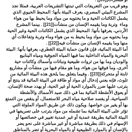
وهو قريب من التعريفات التي تبنتها التشريعات العربية، فمثلا نجد
المشرع البيئي المصري، يعرف البيئة بأنها: المحيط الحيوي الذي
يشمل الكائنات الحية و ما يحتويه من مواد وما يحيط بها من هواء
وماء وتربة وما يقيمه الإنسان من منشآت[
[21]
] . بينما المشرع
الأردني، يعرفها بأنها: المحيط الذي يشمل الكائنات الحية وغير الحية
وما يحتويه من مواد وما يحيط به من هواء وماء وتربة وتفاعلات أي
منها وما يقيمه الإنسان من منشآت فيه[
[22]
] .
أما البيئة المائية، فإن قانون حماية البيئة القطري، يعرفها بأنها: البيئة
البحرية والمياه الداخلية بما فيها المياه الجوفية ومياه الينابيع
والوديان وما بها من ثروات طبيعية ونباتات وأسماك وكائنات حية
أخرى، وما فوقها من هواء، وما هو مقام فيها من منشآت أو مشاريع
ثابتة أو متحركة[
[23]
] . وفيما يتعلق بما يلحق هذه البيئة المائية من
تلوث، فإنه يعني إدخال أي مواد أو طاقة في البيئة المائية قد ينتج أو
يترتب عليها ضرر بالموارد الحية أو غير الحية، أو يهدد صحة الإنسان،
أو يعوق الأنشطة المائية بما في ذلك صيد الأسماك والأنشطة
السياحية، أو يفسد صلاحية مياه البحر للاستعمال، أو ينقص من التمتع
بها أو يغير من خواصها. ويكون ذلك عن طريق المواد الملوثة التي
تؤثر على البيئة المائية بما تشمله من مواد يترتب على تصريفها في
البيئة المائية بطريقة عمدية أو غير عمدية تغيير في خصائصها أو
الإسهام في ذلك بطريقة مباشرة أو غير مباشرة على نحو يضر
بالإنسان أو بالموارد الطبيعية أو بالمياه البحرية أو تضر بالمناطق