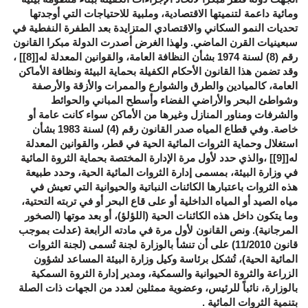
ومائية داعمة لتنميتها الاقتصادية، وملبية للاحتياجات التي أوجدتها
تحديات النمو السكاني والاقتصادي المتزايدة بعد الطفرة النفطية في
سبعينيات القرن الماضي. ولهذا الغرض أصدرت الدولة مبكرا القانون
رقم (8) لسنة 1974 بشأن النظافة العامة، والقوانين المعدلة له[
[8]
] ،
وقد تضمن هذا القانون الأحكام الكفيلة بحماية البيئة ونظافة الأماكن
العامة، كالميادين والطرق والشوارع والممرات والأزقة والأرصفة
وشواطئ البحر والأراضي الفضاء وأسطح المباني والحوائط
والشرفات ومناور المنازل وغيرها من الأماكن سواء كانت عامة أو
خاصة. وفي قطاع المياه صدر القانون رقم (4) لسنة 1983 بشأن
استغلال وحماية الثروات المائية الحية في قطر، والقوانين المعدلة
له[
[9]
] ،والذي حدد لأول مرة الإدارة المختصة بحماية الثروة المائية
في وزارة البيئة، بمسمى إدارة الثروات المائية الحية، وحدد طبيعة
هذه الثروات باعتبارها الكائنات النباتية والحيوانية التي تعيش في
مياه الصيد أو المياه الداخلية أو على قاع البحر أو في تربته التحتية،
وما يتكون داخل هذه الكائنات الحية (اللؤلؤ)، أو بعد موتها (الصخور
المرجانية). ونص القانون لأول مرة في مادته الرابعة (عدلت بموجب
قانون 11/2010) على أن تنشأ بالوزارة لجنة تُسمى (لجنة الثروات
المائية الحية)، تُشكل برئاسة وكيل وزارة البيئة المساعد لشؤون
الزراعة والثروة الحيوانية والسمكية، ومدير إدارة الثروة السمكية
بالوزارة، نائباً للرئيس، وعضوية ممثلين لعدد من الجهات ذات الصلة
بتنمية الثروات المائية .