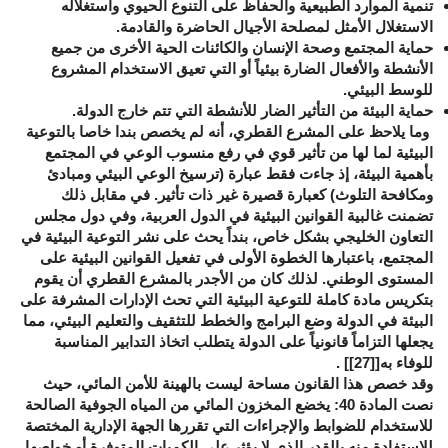
تنمية الموارد الطبيعية والحفاظ على التنوع الحيوي واستغلاله
الاستغلال الأمثل لمصلحة الأجيال الحاضرة والقادمة
.
حماية المجتمع وصحة الإنسان والكائنات الحية الأخرى من جميع
الأنشطة والأفعال الضارة بيئياً أو التي تعيق الاستخدام المشروع
للوسط البيئي
.
حماية البيئة من التأثير الضار للأنشطة التي تتم خارج الدولة.
وما يلاحظ على المشرع القطري، أنه لم يخصص بندا خاصا بالتوعية
البيئية لما لها من تأثير قوي في رفع منسوب الوعي في المجتمع
بأهمية البيئة، إذ جاءت فقط عبارة (ترسيخ الوعي البيئي ومبادئ
ومكافحة التلوث) كعبارة قصيرة غير ذات تأثير. في مقابل ذلك
تضمنت غالبية القوانين البيئية في الدول العربية، وفي دول مجلس
التعاون الخليجي بشكل خاص، بنداً يحث على نشر التوعية البيئية في
المجتمع، باعتبارها الخطوة الأولى في تفعيل القوانين البيئية على
المستوى الوطني. لذلك كان من الأجدر بالمشرع القطري أن يقوم
بتكريس مادة كاملة للتوعية البيئية التي تحث الإدارات المشرفة على
البيئة في الدولة وضع البرامج والخطط للتثقيف والتعليم البيئي، مما
يجعلها التزاماً قانونياً على الدولة يتطلب اتخاذ التدابير المناسبة
للوفاء به[
[27]
] .
وقد خصص هذا القانون مساحة ليست بالهينة للأمن المائي، حيث
نصت المادة 40: يخضع المخزون المائي من المياه الجوفية الصالحة
للاستخدام للضوابط والإجراءات التي تقررها الجهة الإدارية المختصة
للاستفادة منه بالقدر الذي لا يؤثر على الكميات المتوفرة أو خواصها