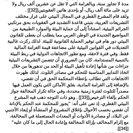
مدة لا تجاوز سنة، وبالغرامة التي لا تقل عن عشرين ألف ريال ولا
تزيد على مائة ألف ريال، أو بإحدى هاتين العقوبتين[
[32]
] .
ولقد قام المشرع القطري في المجال البيئي على غرار مختلف
التشريعات العربية، بتبني قاعدة التشديد في العقوبات بحق مرتكبي
الجرائم البيئية، استناداً إلى أن حماية البيئة والموارد الطبيعية من
المواضيع الجديدة في الوطن العربي مما يتطلب أن يعطى للقانون
البيئي دور هام في توفير الحماية القانونية للبيئة. لذلك ركزت غالبية
التعديلات في القوانين البيئية على مضاعفة قيمة الغرامة المالية
فقط. وفي فترة لاحقة، ومع تطور الاتجاهات الدولية في ربط البيئة
بالتنمية المستدامة، كان من الضروري أن تتضمن التشريعات البيئية
جزاءات من شأنها إعادة تأهيل البيئة أو الحد من تدهورها من خلال
اتخاذ التدابير المناسبة للتحكم في مصادر التلوث. لذلك ظهرت
الاتجاهات التي تطالب بإعطاء المحكمة الحق في أن تقضي،
بالإضافة إلى الغرامة المادية، بغلق الأماكن التي يكون العمل فيها
مصدراً للتلوث لفترة زمنية محددة، وفي حالة تكرار المخالفة جواز
الحكم بإلغاء الترخيص[
[33]
] . وهو ذات التوجه ذهب فيه المشرع
البيئي القطري، إذ نص على أنه: "يجوز للمحكمة عند الحكم بالإدانة
أن تقضي بحسب الأحوال بإغلاق المشروع أو المنشأة أو إبعاد الأجنبي
عن البلاد، أو مصادرة الأدوات أو المعدات المستعملة في المخالفة،
مع إلزام المخالف بإزالة المخالفة وإعادة الحال إلى ما كان عليه"
].
[34]
[