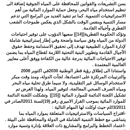
بسن التشريعات والقوانين للمحافظة على المياه الجوفية إضافة الى
تنظيم استخدام مياه البحر، وجعل حماية الموارد المائية من أهم
الاستراتيجيات التنموية. كما تم تنفيذ العديد من البرامج التي تدعم
مسار التنمية وبنفس الوقت بالشكل الذي يعكس طموحات الشعب
القطري وأجياله القادمة.
وتؤكد الحكومة القطرية[
[14]
] سعيها الدؤوب على توفير احتياجات
الدولة من المياه وفق سياسة واضحة وفي إطار إستراتيجية شاملة
لإدارة الموارد الطبيعية تهدف إلى تحقيق الاستدامة وحفظ حقوق
الأجيال القادمة وتطوير البنية التحتية اللازمة لقطاع المياه بما يضمن
توفير الاحتياجات المائية بدرجة عالية من الكفاءة ووفق أعلى معايير
العالمية المعتمدة .
واستنادا الى إطلاق رؤية قطر الوطنية 2030في اكتوبر 2008
والترتيبات المرتكزة على اعتمادها، لجأت الدولة، ومنذ وقت مبكر
لاستخدام الوسائل غير التقليدية، ولا سيما طرق تحلية مياه البحر
ومياه الصرف الصحي المعالجة، لتوفير المياه. ولهذا الغرض تم
تشكيل اللجنة الدائمة للموارد المائية [
[15]
] وتشكلت اللجنة الدائمة
للموارد المائية بموجب القرار الاميري رقم (19)لسنة 2011الصادر في
2/3/2011م حيث اوكلت لها المهام التالية :
-اقتراح السياسات والاستراتيجيات المتعلقة بموارد المياه بما
يتماشى مع خطط التنمية الشاملة في الدولة والمحافظة على البيئة .
-اعتماد الخطط والبرامج والمشاريع ذات العلاقة بإدارة وتنمية موارد