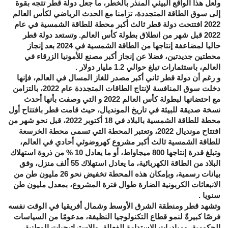
ولعل هذا الواقع البيئي المنذر بالخطر، ما جعل دولة قطر تتجه بقوة
إلى سوق الطاقة المتجددة، تزامنا مع الحدث الرياضي لكأس العالم
2022 افتتحت دولة قطر ثالث أكبر محطة للطاقة الشمسية في عام
2022 قبل شهر من انطلاق بطولة كأس العالم. وتستعد دولة قطر
حاليا لمضاعفة إنتاجها من الطاقة الشمسية في 2024 بعد إنجاز
محطتين جديدتين، فضلا عن إنجاز أكبر مصنع للأمونيا الزرقاء في
العالم، باستثمارات تبلغ حوالي 1.2 مليار دولار .
و رغم أن دولة قطر ثاني أكبر مصدر للغاز المسال في العالم، فإنها
دخلت سوق المنافسة لإنتاج الطاقات المتجددة عام 2022، بالتزامن
مع احتضانها لبطولة كأس العالم 2022 و التي وصفت بأنها أحدث
نسخة صديقة للبيئة في تاريخ المونديال، حيث قامت قطر بافتتاح أول
محطة للطاقة الشمسية بالبلاد في 18 أكتوبر 2022، قبل نحو شهر من
افتتاح مونديال 2022، وتعتبر المحطة التي تسمى محطة الخرسعة
للطاقة الشمسية ثالث أكبر مشروع كهروضوئي أحادي في العالم،
وتبلغ قدرة إنتاجها 800 ميجاواط، أو ما يعادل 10 % من ذروة استهلاك
البلاد من الطاقة الكهربائية، ما يعادل استهلاك 55 ألف منزل، وفق
بيانات رسمية، وبإمكان هذه المحطة تخفيض نحو 26 مليون طن من
الانبعاثات الكربونية الضارة طوال فترة المشروع، بمعدل مليون طن
سنويا .
وتشهد قطر ومنطقة الشرق الأوسط وشمال أفريقيا في الوقت نفسه
فرصًا كبيرةً لنمو قطاع التكنولوجيا النظيفة، مدعومًا من السياسات
الحكومية، ومبادرات الاستدامة الفعالة، والاستراتيجيات الوطنية،