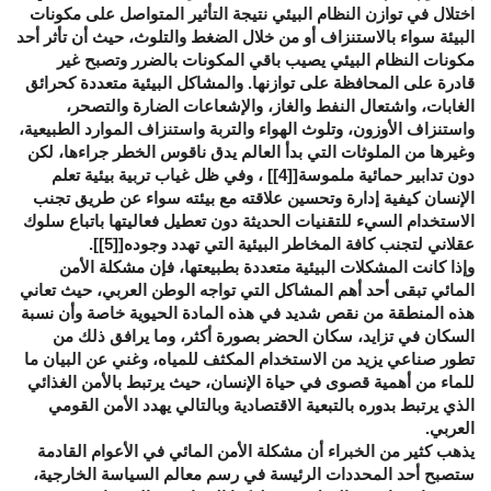
اختلال في توازن النظام البيئي نتيجة التأثير المتواصل على مكونات
البيئة سواء بالاستنزاف أو من خلال الضغط والتلوث، حيث أن تأثر أحد
مكونات النظام البيئي يصيب باقي المكونات بالضرر وتصبح غير
قادرة على المحافظة على توازنها. والمشاكل البيئية متعددة كحرائق
الغابات، واشتعال النفط والغاز، والإشعاعات الضارة والتصحر،
واستنزاف الأوزون، وتلوث الهواء والتربة واستنزاف الموارد الطبيعية،
وغيرها من الملوثات التي بدأ العالم يدق ناقوس الخطر جراءها، لكن
دون تدابير حمائية ملموسة[
[4]
] ، وفي ظل غياب تربية بيئية تعلم
الإنسان كيفية إدارة وتحسين علاقته مع بيئته سواء عن طريق تجنب
الاستخدام السيء للتقنيات الحديثة دون تعطيل فعاليتها باتباع سلوك
عقلاني لتجنب كافة المخاطر البيئية التي تهدد وجوده[
[5]
].
وإذا كانت المشكلات البيئية متعددة بطبيعتها، فإن مشكلة الأمن
المائي تبقى أحد أهم المشاكل التي تواجه الوطن العربي، حيث تعاني
هذه المنطقة من نقص شديد في هذه المادة الحيوية خاصة وأن نسبة
السكان في تزايد، سكان الحضر بصورة أكثر، وما يرافق ذلك من
تطور صناعي يزيد من الاستخدام المكثف للمياه، وغني عن البيان ما
للماء من أهمية قصوى في حياة الإنسان، حيث يرتبط بالأمن الغذائي
الذي يرتبط بدوره بالتبعية الاقتصادية وبالتالي يهدد الأمن القومي
العربي.
يذهب كثير من الخبراء أن مشكلة الأمن المائي في الأعوام القادمة
ستصبح أحد المحددات الرئيسة في رسم معالم السياسة الخارجية،