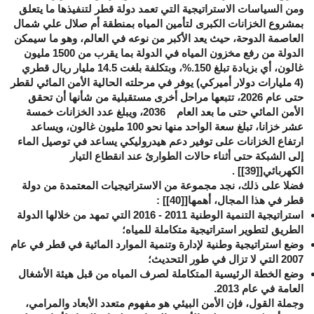
ومن السياسات الاستراتيجية التي تعمد دولة قطر لتنفيذها ما يتعلق
بمشروع الخزانات الكبرى لتأمين المياه بمنطقة أم صلال علي شمال
العاصمة الدوحة، حيث يعد الأكبر من نوعه في العالم، وهو ما سيمكن
الدولة من رفع مخزون المياه في الدولة بما يقرب من 1500 مليون
غالون، أي بزيادة تبلغ 150
%.
، وبتكلفة بلغت 14.5 مليار ريال قطري
(4 مليارات دولار أميركي) يوفر في مرحلته الحالية الأمن المائي لقطر
حتى عام 2026، تتبعها مراحل أخرى مستقبلية من شأنها أن تحقق
الأمن المائي حتى ما بعد العام 2036، ويبلغ عدد الخزانات خمسة
عشر خزانا، تبلغ سعة الواحد منها نحو 100 مليون غالون، ويساعد
ارتفاع الخزانات على توفير دعم هيدروليكي يساعد في توصيل الماء
إلى الشبكة حتى أثناء حالات الطوارئ عند انقطاع التيار
الكهربائي[
[39]
] .
فضلا على ذلك، نجد مجموعة من الاستراتيجيات المعتمدة من دولة
قطر في هذا المجال، أهمها[
[40]
] :
استراتيجية التنمية الوطنية 2011 - 2016 التي تمهد من خلالها الدولة
الطريق لتطوير استراتيجية متكاملة للمياه؛
وضع استراتيجية وطنية لإدارة وتنمية الموارد المائية في قطر في عام
2007 التي لا تزال في طور التحديث؛
وضع الخطة الرئيسية المتكاملة لصرف المياه من قبل هيئة الأشغال
العامة في عام 2013.
وجملة القول، فإن الأمن البيئي هو مفهوم متعدد الأبعاد والمرامي،