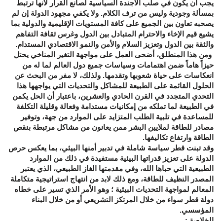
يجب أن يكون في صلب الأجندة السياسية لصانع القرار لأنها ترتبط
بمسألة وجودية وليس من ترف الكلام. ولا يكفي مجهود الدولة إن لم
يصحبه تعاون بين الجميع على كافة المستويات الإقليمية والدولية بما
يشيع قيم الإخاء والاحترام المتبادل بين الدول وغرس ثقافة التفاهم
والثقة بين الدول وتعزيز السلام والأمن والنمو الاقتصادي المستدام.
ومن هذا المنطلق، أضحى العمل على مواجهة التغير المناخي يحتل
حيزاً هاماً ضمن اهتمامات وسياسات جميع دول العالم لما له من
انعكاسات على حياة شعوبها وتقدمها. ولذلك، لا مفر من البحث عن
الحلول القائمة على الطبيعة للمشاكل والتحديات التي يواجهها هذا
التحدي المتجدد في القرن الحادي والعشرين، باعتبار أن الحل يكمن
في الطبيعة لما تملكه من إمكانيات مستدامة وفعالة وقليلة التكلفة
للمساعدة في تلبية الطلب المتزايد على الموارد من جهة، وتوفير
مصادر للطاقة لملايين البشر ممن يعانون من مشاكل مرتبطة بنقص
الطاقة وارتفاع تكاليفها.
وقد تبنت قطر سياسة شاملة في تدبير أمنها البيئي، بما يعكس حرص
الدولة على تعزيز قدراتها البيئية مستفيدة في ذلك من الموارد
الطبيعية التي حباها الله، وفي مقدمتها الغاز الطبيعي، الذي يعتبر
المصدر النظيف للطاقة، ومع ذلك لابد من انتهاج استراتيجية متكاملة
المعالم لمواجهة التحديات البيئية ؛ وهو الأمر الذي تسير على خطاه
دولة قطر سواء من خلال المرتكز التشريعي أو من خلال البناء
المؤسسي.
الخلاصة :