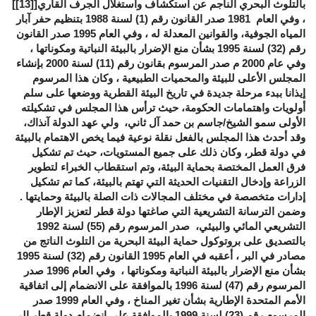
بالتلوث البحري الناجم عن استكشاف واستغلال الجرف القاري[
[13]
]
، وفي العام 1981 صدر القانون رقم (1) لسنة 1988 بتنظيم حفر آبار
المياه الجوفية، والقوانين المعدلة له ، وفي العام 1995 صدر القانون
رقم (32) لسنة 1995 بشأن منع الإضرار بالبيئة النباتية ومكوناتها ،
وفي عام 2000 م صدر المرسوم بقانون رقم (11) لسنة 2000 بإنشاء
المجلس الأعلى للبيئة والمحميات الطبيعية ، وكان هذا المرسوم
إيذانا ببدء مرحلة جديدة في تاريخ البيئة القطرية ووضعها على سلم
أولويات واهتمامات الحكومة، حيث ترأس هذا المجلس في تشكيلته
الأولى سمو الشيخ/جاسم بن حمد آل ثاني، ولي عهد الدولة آنذاك،
وقد أحدث هذا المجلس بالفعل نقلة نوعية فيما يخص الاهتمام بالبيئة
في دولة قطر، وكان ذلك على جميع المستويات، حيث تم تشكيل
فرق العمل المختصة بحماية البيئة، وتم استقطاب الخبراء لتطوير
الزراعة وإدخال التقنيات الحديثة التي تهتم بالبيئة، كما تم تشكيل
إدارات متخصصة في مختلف المجالات ذات الصلة بالبيئة وحمايتها .
وضمن الترسانة التشريعية التي صاغتها دولة قطر لتعزيز الإطار
التشريعي المائي والبيئي، صدر المرسوم رقم (55) لسنة 1992
بالتصديق على بروتوكول حماية البيئة البحرية من التلوث الناتج من
مصادر في البر ، أعقبه في العام 1995 القانون رقم (32) لسنة 1995
بشأن منع الإضرار بالبيئة النباتية ومكوناتها ، وفي العام 1996 صدر
المرسوم رقم (47) لسنة 1996 بالموافقة على الانضمام إلى اتفاقية
الأمم المتحدة الإطارية بشأن تغير المناخ ، وفي العام 1999 صدر
المرسوم رقم (23) لسنة 1999 بالموافقة على انضمام دولة قطر إلى