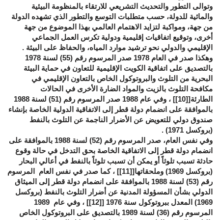
وتوالى التطور والتحديث التشريعي للارتقاء بالمنظومة البيئية
والمائية للدولة، حسب متطلبات التوسع والتطور الذي تشهده الدولة
من جهة، ومواكبة لتزايد الاهتمام العالمي بهذا الموضوع من جهة
أخرى، وتوقيع اتفاقيات إقليمية ودولية تكرس العمل الجماعي
الإقليمي والدولي نحو ترشيد موارد المياه، والحفاظ على البيئة .
وهكذا صدر في العام 1978 صدر المرسوم رقم (55) لسنة 1978
بالتصديق على اتفاقية الكويت الإقليمية للتعاون في حماية البيئة
البحرية من التلوث والبروتوكول الخاص بالتعاون الإقليمي في
مكافحة التلوث بالزيت والمواد الضارة الأخرى في الحالات
الطارئة[
[10]
] ، وفي عام 1988 صدر المرسوم رقم (51) لسنة 1988
بالموافقة على انضمام دولة قطر إلى الاتفاقية الدولية الخاصة بإنشاء
صندوق دولي للتعويض عن الأضرار الناجمة عن التلوث بالنفط
(بروكسل 1971) .
وفي نفس العام، صدر المرسوم رقم (52) لسنة 1988 بالموافقة على
انضمام دولة قطر إلى الاتفاقية الخاصة بحق التدخل في حالة وقوع
حادثة تسبب تلوثاً أو يمكن أن تسبب تلوثاً بالنفط في أعالي البحار
(بروكسل 1969) وملحقاتها[
[11]
] ، كما صدر في نفس العام المرسوم
رقم (53) لسنة 1988 بالموافقة على انضمام دولة قطر إلى الميثاق
الدولي بشأن المسؤولة المدنية عن أضرار التلوث بالنفط (بروكسل
1969) المعدل ببروتوكول سنة 1976 [
[12]
] ، وفي عام 1989
المرسوم رقم (36) لسنة 1989 بالتصديق على البروتوكول الخاص