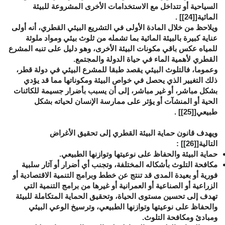
السياحية أو تتداخل مع الاستخدامات الأخرى المشروعة للبيئة
المائية[
[24]
] .
ويلاحظ من خلال المادة الأولى في التشريع البيئي القطري، أنه أولى
عناية كبيرة بالبيئة المائية بما تشمله من ثلوث بيئي ومواد ملوثة
للمياه عكس باقي مكونات البيئة الأخرى، وهو دليل على تنبه المشرع
القطري لأهمية الماء في حياة الدولة والمجتمع.
وعموما، فالتلوث البيئي يقصد طبقا للمشرع البيئي في دولة قطر،
ذلك التغيير الذي يحصل في خواص البيئة ومكوناتها مما قد يؤدي
بشكل مباشر، أو غير مباشر، إلى أن يسبب بأضرار جسيمة للكائنات
الحية أو المنشآت أو يؤثر على ممارسة الإنسان لحياته بشكل
طبيعي[
[25]
] .
ويهدف قانون حماية البيئة القطري إلى تحقيق الأغراض
التالية[
[26]
]
:
حماية البيئة والحفاظ على نوعيتها وتوازنها الطبيعي
.
مكافحة التلوث بأشكاله المختلفة، وتجنب أي أضرار أو آثار سلبية
فورية أو بعيدة المدى قد تنتج عن خطط وبرامج التنمية الاقتصادية أو
الزراعية أو الصناعية أو العمرانية أو غيرها من برامج التنمية التي
تهدف إلى تحسين مستوى الحياة، وتحقيق الحماية المتكاملة للبيئة
والحفاظ على نوعيتها وتوازنها الطبيعي، وترسيخ الوعي البيئي
ومبادئ ومكافحة التلوث
.