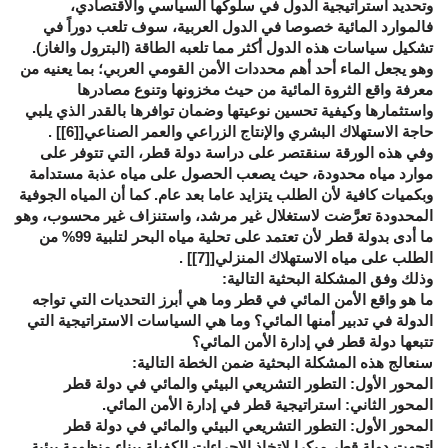
وتحديد استراتيجية الدول في سلوكها السياسي والاقتصادي،
فالموارد المائية خصوصا في الدول العربية، سوف تلعب دوراً في
تشكيل سياسات هذه الدول أكثر مما تلعبه الطاقة (البترول والغاز).
وهو يجعل الماء أحد أهم محددات الأمن القومي العربي؛ بما يعنيه من
معرفة واقع الثروة المائية من حيث مخزونها وتنوع مصادرها
واستثمارها وكيفية تحسين نوعيتها وضمان توافرها بالقدر الذي يلبي
حاجة الاستهلاك البشري والإنتاج الزراعي والعمر الصناعي[
[6]
] .
وفي هذه الورقة سنقتصر على دراسة دولة قطر، التي تتوفر على
موارد مياه محدودة، حيث يصعب الحصول على مياه عذبة مستدامة
وبكميات كافية لأن الطلب يتزايد عاما بعد عام. كما أن المياه الجوفية
المحدودة تعرَّضت لاستغلال غير مرشد، واستنزاف غير محسوب، وهو
ما أدى بدولة قطر لأن تعتمد على تحلية مياه البحر لتلبية 99% من
الطلب على مياه الاستهلاك المنزلي[
[7]
] .
وذلك وفق المشكلة البحثية التالية:
ما هو واقع الأمن المائي في قطر وما هي أبرز التحديات التي تواجه
الدولة في تدبير أمنها المائي؟ وما هي السياسات الاستراتيجية التي
تتبعها دولة قطر في إدارة الأمن المائي؟
سنعالج هذه المشكلة البحثية ضمن الخطة التالية:
المحور الأول: التطور التشريعي البيئي والمائي في دولة قطر
المحور الثاني: استراتيجية قطر في إدارة الأمن المائي.
المحور الأول: التطور التشريعي البيئي والمائي في دولة قطر
اتجهت دولة قطر مبكرا لاتخاذ الإجراءات الكفيلة ببناء منظومة بيئية