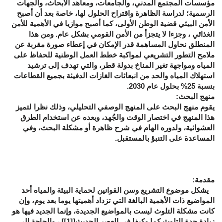
مؤسسات المجتمع المدني، والجامعات، ومعاهد الأبحاث، والجهات
الرسمية؛ لدراسة الظاهرة واقتراح الحلول لها، خاصة بعد أن أصبح
الأمن البيئي قضية الوطن الأولى، كما أصبح موازيا في الأهمية للأمن
الغذائي ، وجزءا لا يتجزأ من الأمن القومي بشكل عام. ومن هذا
المنطلق نحاول المساهمة قدر الإمكان في إعطاء صورة مقربة عن
ملامح التطور التشريعي لمواكبة خطط العمل الوطنية للحفاظ على
المياه ومواجهة تغير المناخ بدولة قطر، والتي تهدف إلى ترشيد
استهلاك المياه والحد من انبعاثات الغازات الدفيئة بجميع القطاعات
بنسبة 25% بحلول عام 2030.
منهج البحث:
يقوم منهج البحث على المنهج الوصفي التحليلي، وذلك نظرا لتميز
هذا المنهج في اختصار الوقت والجُهد، وبعده عن استخدام الطرق
العشوائية، ولدوره الهام في شرح ظاهرة أو مشكلة البحث، وفي
المساعدة على التنبؤ بالمستقبل.
مقدمة:
يشكل موضوع التشريع وسن القوانين لحماية البيئة والمياه أحد
المواضيع ذات الأهمية البالغة التي تزداد أهميتها يوما بعد يوم، وإن
كانت مشكلة التلوث ليست بالمواضيع الجديدة، وإنما الجديد فيها هو
زيادة حدة التلوث كما وكيفا في العصر الحديث[
[1]
] ، والحاجة إلى