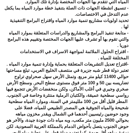
المياه التي تتقدم بها الجهات المختصة بإدارة تلك الموارد.
- تنسيق انشطة الجهات ذات الصلة بتنفيذ خطة موارد المياه بما يكفل
عدم التدخل في الاختصاصات.
تحديد اولويات مشاريع تنمية موارد المياه واقتراح البرامج التنفيذية
لها .
- متابعة تنفيذ البرامج والمشاريع والدراسات المتعلقة بموارد المياه
والتي تقوم بها أو تشرف عليها الجهات المختصة وتقييم هذه البرامج
دوريا .
- اقتراح الحلول الملائمة لمواجهة الاسراف في الاستخدامات
المختلفة للمياه .
-اقتراح تعديل التشريعات المتعلقة بحماية وإدارة تنمية موارد المياه .
تعتبر دولة قطر شبه جزيرة في منتصف الخليج العربي، تبلغ مساحتها
حوالي 11400 كيلو متر مربع. وتمثل الأرض سهل صحراوي تراوح
تضاريسه بين 50 و 100 متر فوق مستوى سطح البحر. وسطح الأرض
صخري وجيري في أغلب الأماكن، ولكن منخفضات الأرض تتجمع فيها
رواسي سطحية عميقة، والكثبان الرملية منتثرة وخاصة في الجنوب.
المطر قليل أقل من 100 ملليمتر في السنة، وموارد المياه سطحية
شحيحة والمياه الجوفية هي المصدر الطبيعي للمياه، فضلا على
وجود حوضين رئيسيين أحدهما في الشمال ويقدر مخزون مياهه
بحوالي 2500 مليون متر مكعب، وبه مياه ذات جودة جيدة، والأخر هو
حوض الجنوب يتصل بأحواض الدمام بالمملكة العربية السعودية، لكن
نوعية مياهه أقل جودة، كما تعتمد دولة قطر على تحلية مياه البحر