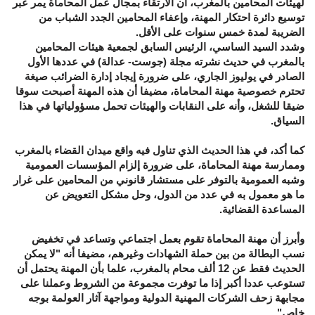
لهيئات المحامين بالمغرب، أن الارتقاء بمجال عمل المحاماة يمر عبر
توسيع دائرة احتكار المهنة، وإعفاء المحامين الجدد الشباب من
الضريبة لمدة خمس سنوات على الأقل.
وشدد السيد الساسي، الرئيس السابق لجمعية هيئات المحامين
بالمغرب في حديث نشرته مجلة (جوست- عدالة) في عددها الأول
الصادر في يوليوز الجاري، على ضرورة إيجاد إدارة الضرائب صيغة
تحترم خصوصية مهنة المحاماة، مضيفا أن هذه المهنة أصبحت سوقا
ضيقا للشغل، وأنه على النقابات والهيئات تحمل مسؤولياتها في هذا
السياق.
كما أكد، في هذا الحديث الذي تناول فيه واقع ميدان القضاء بالمغرب
وممارسة مهنة المحاماة، على ضرورة إلزام المؤسسات العمومية
وشبه العمومية بالتوفر على مستشار قانوني من المحامين على غرار
ما هو معمول به في عدد من الدول، وحل مشكل التعويض عن
المساعدة القضائية.
وأبرز أن مهنة المحاماة تقوم بعمل اجتماعي وتساعد في تخفيض
نسب البطالة من بين حملة الشهادات وغيرهم، مضيفا أنه "لا يمكن
الحديث فقط عن 12 ألف محام بالمغرب، علما بأن المهنة يحتمل أن
تستوعب عددا أكبر إذا ما توفرت مجموعة من الشروط وعملنا على
مجابهة زحف الشركات المهنية الدولية ومواجهة آثار العولمة بوجه
خاص".