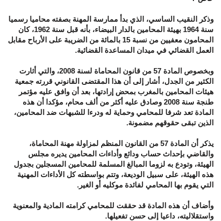
وذكر النقيب الساسي، الذي بدأ ممارسة المهنة بصفته محاميا رسميا
سنة 1964 بهيئة المحامين بالدار البيضاء، بأنه قبل سنة 1962، كان
المحامون معفيين من نسبة 15 بالمائة من الضريبة على الأرباح مقابل
العمل القضائي في ميدان المساعدة القضائية.
وبخصوص المادة 57 من قانون المحاماة لسنة 2008، والتي أثارت
الكثير من الجدل، أشار إلى أن هذا المقتضى القانوني قررته جمعية
هيئات المحامين بالمغرب بمحض إرادتها، بعد أن وافق عليه مؤتمر
طنجة سنة 2008 وصادق عليه أكثر من ألف محام، مؤكدا أن هذه
المادة تعد شرفا للمحامي وحماية له ودرءا للشبهات ضد المحامين،
الذين تبقى حقوقهم مضمونة.
يذكر أن المادة 57 من القانون المنظم لمزاولة مهنة المحاماة،
والقاضي بإحداث حساب ودائع وأداءات المحامين يديره مجلس
الهيئة، وتودع به لزوما المبالغ المسلمة للمحامين المسجلين بجدول
هذه الهيئة، على سبيل الوديعة، وتتم بواسطته كل الأداءات المهنية
التي يقوم بها المحامي لفائدة موكليه أو الغير.
وأضاف أن هذه المادة قد حققت للمحامي كرامته المادية والمعنوية
واستقلاليته، داعيا إلى حسن تفعيلها.