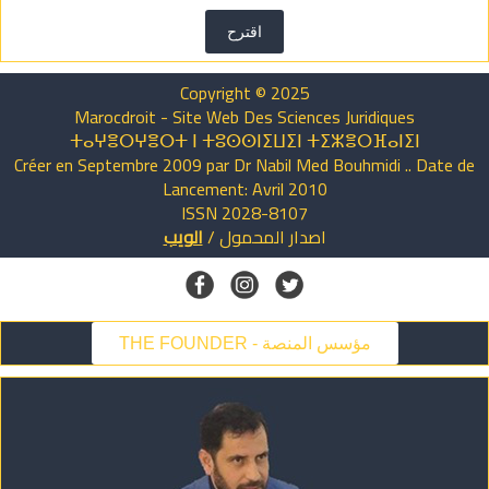
اقترح
Copyright © 2025
Marocdroit - Site Web Des Sciences Juridiques
ⵜⴰⵖⴻⵔⵖⴻⵔⵜ ⵏ ⵜⵓⵙⵙⵏⵉⵡⵉⵏ ⵜⵉⵣⴻⵔⴼⴰⵏⵉⵏ
Créer en Septembre 2009 par Dr Nabil Med Bouhmidi .. Date de
Lancement: Avril 2010
ISSN 2028-8107
اصدار
المحمول
/
الويب
THE FOUNDER - مؤسس المنصة