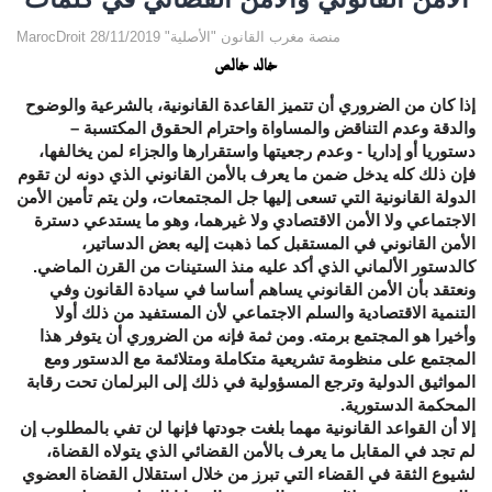
MarocDroit منصة مغرب القانون "الأصلية" 28/11/2019
خالد خالص
إذا كان من الضروري أن تتميز القاعدة القانونية، بالشرعية والوضوح
والدقة وعدم التناقض والمساواة واحترام الحقوق المكتسبة –
دستوريا أو إداريا - وعدم رجعيتها واستقرارها والجزاء لمن يخالفها،
فإن ذلك كله يدخل ضمن ما يعرف بالأمن القانوني الذي دونه لن تقوم
الدولة القانونية التي تسعى إليها جل المجتمعات، ولن يتم تأمين الأمن
الاجتماعي ولا الأمن الاقتصادي ولا غيرهما، وهو ما يستدعي دسترة
الأمن القانوني في المستقبل كما ذهبت إليه بعض الدساتير،
كالدستور الألماني الذي أكد عليه منذ الستينات من القرن الماضي.
ونعتقد بأن الأمن القانوني يساهم أساسا في سيادة القانون وفي
التنمية الاقتصادية والسلم الاجتماعي لأن المستفيد من ذلك أولا
وأخيرا هو المجتمع برمته. ومن ثمة فإنه من الضروري أن يتوفر هذا
المجتمع على منظومة تشريعية متكاملة ومتلائمة مع الدستور ومع
المواثيق الدولية وترجع المسؤولية في ذلك إلى البرلمان تحت رقابة
المحكمة الدستورية.
إلا أن القواعد القانونية مهما بلغت جودتها فإنها لن تفي بالمطلوب إن
لم تجد في المقابل ما يعرف بالأمن القضائي الذي يتولاه القضاة،
لشيوع الثقة في القضاء التي تبرز من خلال استقلال القضاة العضوي