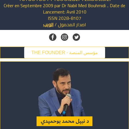
Créer en Septembre 2009 par Dr Nabil Med Bouhmidi .. Date de
Lancement: Avril 2010
ISSN 2028-8107
اصدار
المحمول
/
الويب
THE FOUNDER - مؤسس المنصة