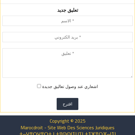
تعليق جديد
اشعاري عند وصول تعاليق جديدة
اقترح
Copyright © 2025
Marocdroit - Site Web Des Sciences Juridiques
ⵜⴰⵖⴻⵔⵖⴻⵔⵜ ⵏ ⵜⵓⵙⵙⵏⵉⵡⵉⵏ ⵜⵉⵣⴻⵔⴼⴰⵏⵉⵏ