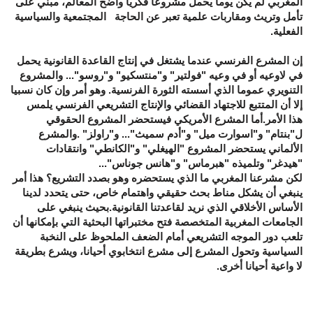
المغربي لم يكن يوما يحمل مشروعا فكريا واضح المعالم، مبني على
تأمل وتريث ومقاربات علمية تعبر عن الحاجة المجتمعية والسياسية
الفعلية.
إن المشرع الفرنسي عندما يشتغل في إنتاج القاعدة القانونية يحمل
في لاوعيه أو في وعيه "فولتير" و"منتسكيو" و"روسو"... والمشروع
التنويري عموما الذي أسسته الثورة الفرنسية. وهو أمر وإن كان نسبيا
إلا أن المتتبع للاجتهاد القضائي والإنتاج التشريعي الفرنسي يلمس
هذا الأمر.أما المشرع الأمريكي فيستحضر المشروع الحقوقي
ل"بنتام" و"اسوارت ميل" و"أدم سميث"... و"راولز" .والمشرع
الألماني يستحضر المشروع "الهيغلي" و"الكانطي" وانتقادات
"هيدغر" وتلميذه "هبرماس" و"هانس جوناس"...
لكن مشرعنا المغربي ما الذي يستحضره وهو بصدد التشريع؟ هذا أمر
ينبغي أن يشكل مناط بحث حقيقي واهتمام خاص، حتى يتحدد لدينا
الأساس الأخلاقي الذي نريد لقاعدتنا القانونية.بحيث ينبغي على
الجامعات المغربية المتخصصة فتح مختبراتها البحثية التي بإمكانها أن
تلعب دور الموجه التشريعي أمام الضعف الملحوظ على النخبة
السياسية وتحول المشرع إلى مشرع انتخابوي أحيانا، ويشرع بطريقة
لا واعية أحيانا أخرى.