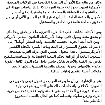
وكان من نتائج هذا الأمر أن الترسانة القانونية في الولايات المتحدة
الأمريكية اتجهت نحو إعلاء حرية الفرد تاركة بذلك بياضات مهولة في
باب التشريعات المتعلقة بالمصلحة العامة واستبدلت في أحسن
الأحوال بالمنفعة العامة، ذلك أن تحقيق النفع المادي الآني أولى من
تحقيق مصلحة عامة في الحاضر والمستقبل...
ومن الأمثلة الشاهدة على ذلك حرية التعري، ما دام يحقق ربحا ماديا
أو يحقق متعة وميول ذاتي، وهذا الأمر يكفله القانون المدني الأمريكي
، ومن ذلك أيضا الحرية الجنسية كالمثلية. ولقد اضطر "أوباما" إلى
الاعتراف بحقوق المثليين رغم المقاومات الكبيرة للاتجاه الكنسي
الأمريكي...يبدو أن هذا التحول القيمي الذي عرفه الغرب تسدمجه
الشعوب التابعة أو الراكعة بحكم التبعية الاقتصادية والسياسية...فيفتح
نقاش بين الفينة والأخرى نقاش جانبي داخل هذه الدول كإلغاء عقوبة
الإعدام والإجهاض وحرية المعتقد والحرية الجنسية...لكنها لا تجد
مقولات أصيلة لتقديم إجابات شافية...
وتجدر الإشارة إلى أن ما يعرفه الغرب من تحول قيمي وتحول في
النموذج الأخلاقي وانعكاسات ذلك على التشريع، هو في نهاية
المطاف ثورة عن الحداثة بما هي علمنة وقيم عقلانية تحد من حرية
الفرد، وترهن سلوكه وتنمطه، كما هو الحال بالنسبة للمشروع
الكانطي مثلا...