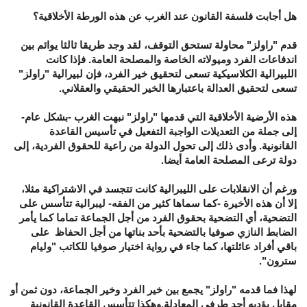
هل أجابت فلسفة القانون عند الغرب عن هذه الورطة الأخلاقية؟
قدم "راولز" محاولة تستحق التوقف، لقد وجد طريقا ثالثا يوائم بين
اندفاعات الفرد وميولاته الخاصة والمصلحة العامة. فإذا كانت
اللبيرالية الكلاسيكية تسعى لتحقيق خير الفرد، فإن لبيرالية "راولز"
تسعى لتحقيق العدالة باعتبارها الخير الحقيقي والعقلاني.
هذه الأرضية الأخلاقية التي قدمها "راولز" نبهت الغرب -بشكل عام-
إلى جملة من التعديلات الواجبة التفعيل في تأسيس القاعدة
القانونية. وأدى ذلك إلى تحول الدولة من راعية للحقوق الفردية، إلى
دولة ترعى المصلحة العامة أيضا.
ورغم أن الانقلابات على الليبرالية كانت تتجسد في الاشتراكية مثلا،
إلا أن هذه الأخيرة -كما سماها كثير من الفقه- ليبرالية تتأسس على
التضحية، أي التضحية بحقوق الفرد من أجل الجماعة تماما كما يأمر
الضابط النازي صوفيا بالتضحية بأحد بناتها من أجل الحفاظ على
باقي أفراد عائلتها، كما جاء في رواية اختيار صوفيا للكاتب "وليام
سترون".
لهذا فما قدمه "راولز" يجمع بين خير الفرد وخير الجماعة، دون ثمن أو
مقابل يؤديه أحد طرفي المعادلة.وهكذا تتأسس القاعدة القانونية