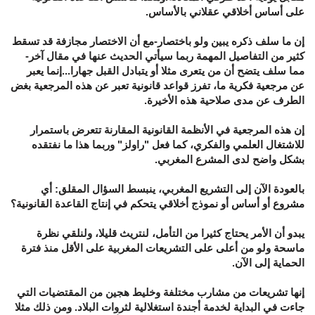
على أساس أخلاقي عقلاني بالأساس.
إن ما سلف ذكره يبين ولو باختصار-مع أن الاختصار مجازفة قد تسقط
كثير من التفاصيل المهمة ربما سيأتي الحديث عنها في مقال آخر-
مما سلف يتضح أن من يتعرى مثلا أو يتبادل القبل جهارا...إنما يعبر
عن مرجعية فكرية ما، تفرز قواعد قانونية تعبر عن هذه المرجعية بغض
الطرف عن مدى صلاحية هذه الأخيرة.
إن هذه المرجعية في الأنظمة القانونية المقارنة تتعرض باستمرار
للاشتغال العلمي والفكري، كما فعل "راولز" وربما هذا ما نفتقده
بشكل واضح لدى المشرع المغربي.
بالعودة الآن إلى التشريع المغربي، ينبسط السؤال المقلق: أي
مشروع أو أساس أو نموذج أخلاقي يتحكم في إنتاج القاعدة القانونية؟
يبدو أن الأمر يحتاج كثيرا من التأمل، لنتريث قليلا، ولنلقي نظرة
ماسحة ولو من أعلى على التشريعات المغربية على الأقل منذ فترة
الحماية إلى الآن.
إنها تشريعات من مشارب مختلفة وخليط هجين من المقتضيات التي
جاءت في البداية لخدمة أجندة استغلالية لثروات البلاد. ومن ذلك مثلا