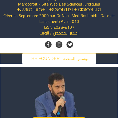
Marocdroit - Site Web Des Sciences Juridiques
ⵜⴰⵖⴻⵔⵖⴻⵔⵜ ⵏ ⵜⵓⵙⵙⵏⵉⵡⵉⵏ ⵜⵉⵣⴻⵔⴼⴰⵏⵉⵏ
Créer en Septembre 2009 par Dr Nabil Med Bouhmidi .. Date de
Lancement: Avril 2010
ISSN 2028-8107
اصدار
المحمول
/
الويب
THE FOUNDER - مؤسس المنصة