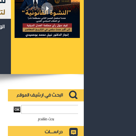
الو
بحث متقدم