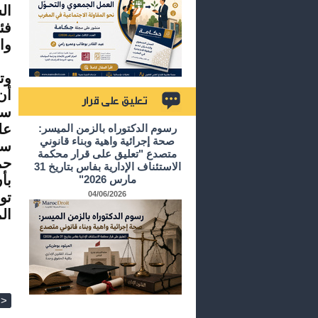
ال
فئ
وا
وت
أن
سو
تعليق على قرار
عل
رسوم الدكتوراه بالزمن الميسر:
صحة إجرائية واهية وبناء قانوني
سل
متصدع "تعليق على قرار محكمة
حم
الاستئناف الإدارية بفاس بتاريخ 31
بأ
مارس 2026"
04/06/2026
تو
ال
>