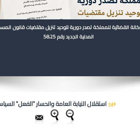
كالة القضائية للمملكة تصدر دورية لتوحيد تنزيل مقتضيات قانون المس
المدنية الجديد رقم 58.25
استقلال النيابة العامة وانحسار "الفعل" السيا