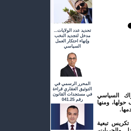
تحديد عدد الولايات...
مدخل لتجديد النخب
وإنهاء احتكار العمل
السياسي
المحرر الرسمي في
التوثيق العقاري قراءة
في مستجدات القانون
اك السياسي
رقم 041.25
حولها، ومنها
مها
.
 تكريس تبعية
دل والحريات،