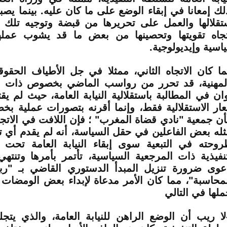
لك إمعانا في إبقاء الوضع على ما كان عليه. بينما يصبو،
تقلالها والعمل على تحريرها من قبضة وتوجيه تلك 
تجاه تقويتها وتحصينها من بعض ما قد يشوب عمل
اسية وإيديولوجية
.
ما كان الاتجاه الثاني، ممثلا في جل الأطياف الحقوق
لمهنية، قد تحرر من رواسب الماضي بخصوص ذات ا
وان في المطالبة باستقلالية النيابة العامة، حيث لم 
ار الاستقلالية فقط، وإنما أقرنه بتصورات عملية بخ
ن جمعية "نادي قضاة المغرب" ؛ فإن اللافت في الاتجاه
ثله بعض الفاعلين في حقل السياسة، أنه لم يقدم أ
روحته في التبعية سوى إبقاء النيابة العامة تحت 
تنفيذية ذات المرجعية السياسية، تأتمر بأمرها وتنتهي
عوى ضرورة تنزيل المبدأ الدستوري القاضي بـ "رب
لمحاسبة"، مما كان الأمر مدعاة لإبداء بعض الومضات ا
ملها في التالي
لا ريب أن الوضع الراهن للنيابة العامة، والذي يتجل