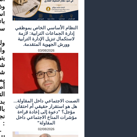
وذ
اس
با
النظام الأساسي الخاص بموظفي
سي
إدارة الجماعات الترابية: لازمة
لاستكمال تنزيل الإدارة الترابية
ول
وورش الجهوية المتقدمة.
وا
03/08/2026
يت
شع
شأ
يم
أط
ال
الصمت الاجتماعي داخل المقاولة...
بد
هل هو استقرار حقيقي أم احتقان
با
مؤجل؟ "دعوة إلى إعادة قراءة
نج
مؤشرات المناخ الاجتماعي داخل
:
المقاولة"
-
02/08/2026