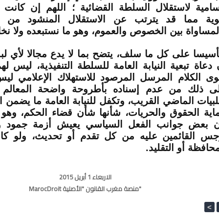
سامية لاستقلال السلطة القضائية ؛ اللهم إن كانت
وية مما قد يترتب عن الاستقلال المنشود من 
لمساواة بين الخصوص والعموم، وهو ما نستبعده ولا نخال
أسيسا على كل ما سلف، يتضح بما لا يدع مجالا لأي 
 دعاة تبعية النيابة العامة للسلطة التنفيذية، ليس ل
ى الكلام المرسل المرصود للاستهلاك الإعلامي ليس 
ى ذلك من عدم إسناده بأطروحة واضحة المعالم 
بيات الماضي القريب، وتكفل للنيابة العامة ما يضمن ا
اية الحقوق والحريات، شأنها شأن قضاء الحكم، وهو
ن بعض جوانب الفعل السياسي يعيش أزمة جمود و
جس القائمين عليه من كل تقدم أو تحديث، ولو كان
محافظة أو التقليد
.
الاربعاء 1 أبريل 2015
MarocDroit منصة مغرب القانون "الأصلية"
<