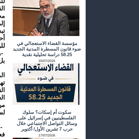
لل
ال
مخ
إل
تب
أح
مؤسسة القضاء الاستعجالي في
لل
ضوء قانون المسطرة المدنية الجديد
-
و
58.25 دراسة تحليلية نقدية
بل
25/07/2026
ال
ته
ال
ال
من
لس
سكوت أم إسكات؟ سلوك
الفلسطينيين في إسرائيل على
وسائل التواصل الاجتماعي خلال
-
و
حرب 7 تشرين الأول/ أكتوبر
فع
17/07/2026