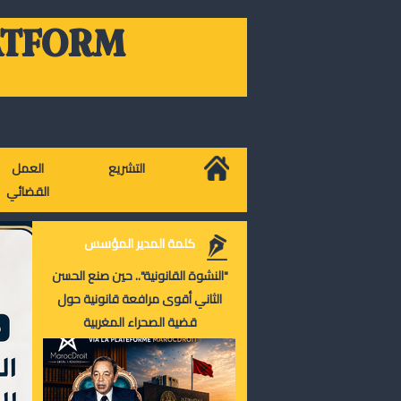
ATFORM
التشريع
العمل
القضائي
كلمة المدير المؤسس
"النشوة القانونية".. حين صنع الحسن
الثاني أقوى مرافعة قانونية حول
قضية الصحراء المغربية