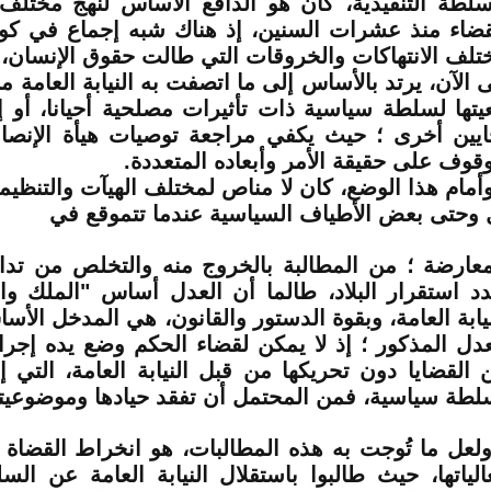
سلطة التنفيذية، كان هو الدافع الأساس لنهج مختل
قضاء منذ عشرات السنين، إذ هناك شبه إجماع في ك
تلف الانتهاكات والخروقات التي طالت حقوق الإنسان، م
ى الآن، يرتد بالأساس إلى ما اتصفت به النيابة العامة
عيتها لسلطة سياسية ذات تأثيرات مصلحية أحيانا، أو إ
ايين أخرى ؛ حيث يكفي مراجعة توصيات هيأة الإنصا
وقوف على حقيقة الأمر وأبعاده المتعددة
.
أمام هذا الوضع، كان لا مناص لمختلف الهيآت والتنظيم
 وحتى بعض الأطياف السياسية عندما تتموقع في
معارضة ؛ من المطالبة بالخروج منه والتخلص من تداع
دد استقرار البلاد، طالما أن العدل أساس "الملك وا
نيابة العامة، وبقوة الدستور والقانون، هي المدخل الأ
عدل المذكور ؛ إذ لا يمكن لقضاء الحكم وضع يده إجرا
 القضايا دون تحريكها من قبل النيابة العامة، التي 
لطة سياسية، فمن المحتمل أن تفقد حيادها وموضوعيته
لعل ما تُوجت به هذه المطالبات، هو انخراط القضا
الياتها، حيث طالبوا باستقلال النيابة العامة عن السل