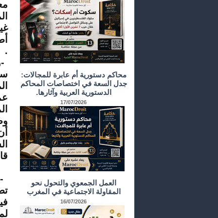
مع
ال
غي
أط
.
-
و
سب
محاكم دستورية أم عابرة للمجالات:
جدل السعة في اختصاصات المحاكم
ال
الدستورية العربية وآثارها.
عم
17/07/2026
ال
وص
أن
ال
قا
-
العمل الجمعوي والتحول نحو
تص
المقاولة الاجتماعية في المغرب
في
16/07/2026
لم