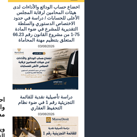
أرشيف الدراسات و الأبحاث
اخضاع حساب الودائع والأداءات لدى
هيئات المحامين لرقابة المجلس
الأعلى للحسابات / دراسة في حدود
الاختصاص الدستوري والسلطة
التقديرية للمشرع في ضوء المادة
75-1 من مشروع القانون رقم 66.23
المتعلق بتنظيم مهنة المحاماة
03/08/2026
دراسة تأصيلية نقدية للقائمة
اح
التجزيئية رقم 1 في ضوء نظام
وا
التحفيظ العقاري
مس
03/08/2026
وي
ال