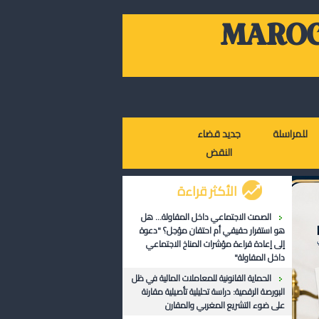
MAROC
للمراسلة
جديد قضاء
النقض
الأكثر قراءة
الصمت الاجتماعي داخل المقاولة... هل
هو استقرار حقيقي أم احتقان مؤجل؟ "دعوة
إلى إعادة قراءة مؤشرات المناخ الاجتماعي
داخل المقاولة"
الحماية القانونية للمعاملات المالية في ظل
البورصة الرقمية: دراسة تحليلية تأصيلية مقارنة
على ضوء التشريع المغربي والمقارن