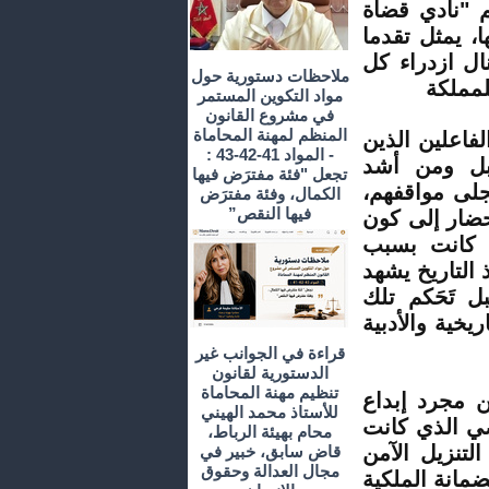
 "نادي قضاة
، يمثل تقدما
ل ازدراء كل
ملاحظات دستورية حول
لمملكة
مواد التكوين المستمر
في مشروع القانون
المنظم لمهنة المحاماة
اعلين الذين
- المواد 41-42-43 :
 بل ومن أشد
تجعل "فئة مفترَض فيها
جلى مواقفهم،
الكمال، وفئة مفترَض
فيها النقص”
تحضار إلى كون
ي كانت بسبب
 التاريخ يشهد
 تَحَكم تلك
يخية والأدبية
قراءة في الجوانب غير
الدستورية لقانون
تنظيم مهنة المحاماة
ن مجرد إبداع
للأستاذ محمد الهيني
ي الذي كانت
محام بهيئة الرباط،
التنزيل الآمن
قاض سابق، خبير في
مجال العدالة وحقوق
ضمانة الملكية