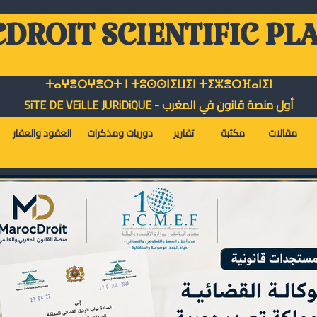
DROIT SCIENTIFIC PL
ⵜⴰⵖⴻⵔⵖⴻⵔⵜ ⵏ ⵜⵓⵙⵙⵏⵉⵡⵉⵏ ⵜⵉⵣⴻⵔⴼⴰⵏⵉⵏ
أول منصة قانون في المغرب - SiTE DE VEiLLE JURiDiQUE
مقالات
مكتبة
تقارير
دوريات ومذكرات
العقود والعقار