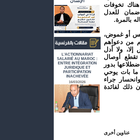
الإنسان
 هناك تخوفات
ضمان للعدل
ه بالمرة
.
لبس أو غموض،
هم من دعواهم
إلا، ولا أدل
أرشيف المقالات باللغة الفرنسية
L'ACTIONNARIAT
تقطع أوصال
SALARIÉ AU MAROC :
ضطلاعها بدور
ENTRE INTÉGRATION
JURIDIQUE ET
 ما بات يوحي
PARTICIPATION
INACHEVÉE
انحسار جراء
16/03/2026
 ذلك لفائدة
عناوين أخرى