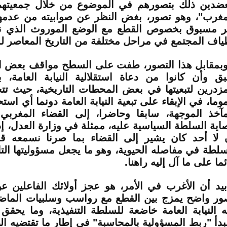
ضدين ذلك بتصورهم في الموضوع من خلال جمعيتهم
مغرب"، وهو تصور، بغض النظر عن صوابيته من عدمها
ر مسبوق بخصوص القطع مع الوضع الموروث الذي نا
ياف المجتمع في مراحل مختلفة من التاريخ المعاصر ل
بمقابل هذا التصور، طفت على السطح مواقف بعض الف
ق وأن كانوا من دعاة استقلالية النيابة العامة،
مزدرين لتبعيتها في بعض المحطات التاريخية، حيث تت
وما، في الإبقاء على تبعية النيابة العامة دونما أي اس
مآخذ الموجهة، سابقا وحاضرا، إلى القضاء المغرب
اية السلطة السياسية عليه، ممثلة في وزارة العدل، إذ
 لا أحد كان يشير إلى القضاء بما صرنا نسمعه قبل
سلطة في مفاصله الحيوية، وهو ما يجعل مسؤوليتها التار
ئما على ما آل إليه راهنا
.
بيد أن الأغرب في الأمر، هو عجز أولائك الفاعلين ع
ور واضح يمزج بين القطع مع رواسب وسلبيات الماض
ه النيابة العامة خاضعة للسلطة التنفيذية، وما يحقق 
بدأ "ربط المسؤولية بالمحاسبة" في إطار ما تقتضيه ال