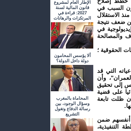
ف خطط إصلاح
الإطار العام لمشروع
ون السبب في
قانون المالية لسنة
2027: قراءة في
نذ الاستقلال
المرتكزات والرهانات
 من ضعف نتيجة
يديولوجية في
ف والمصالحة
ات الحقوقية ؛
ألا يؤسس المحامون
دولة داخل الدولة؟
ياته التي قد
لعمران"، وأن
ساس إلى تحقيق
ئيا على قضية
إن ظلت تابعة
المحاماة بالمغرب
وسؤال الوجود، بين
ا
.
رسالة الدفاع وتغول
التشريع
ة أنفسهم ضمن
طة التنفيذية،