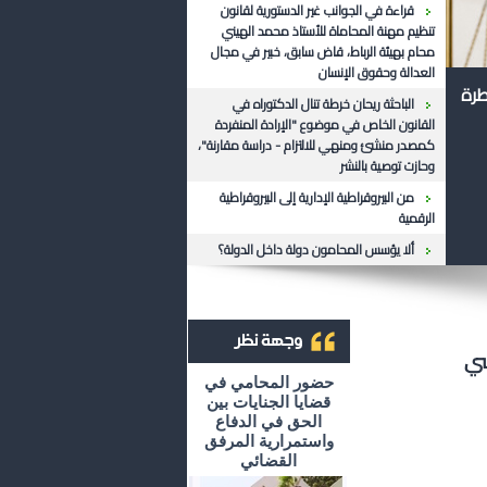
قراءة في الجوانب غير الدستورية لقانون
تنظيم مهنة المحاماة للأستاذ محمد الهيني
محام بهيئة الرباط، قاض سابق، خبير في مجال
العدالة وحقوق الإنسان
طرة
الباحثة ريحان خرطة تنال الدكتوراه في
القانون الخاص في موضوع "الإرادة المنفردة
كمصدر منشئ ومنهي للالتزام - دراسة مقارنة"،
وحازت توصية بالنشر
من البيروقراطية الإدارية إلى البيروقراطية
الرقمية
ألا يؤسس المحامون دولة داخل الدولة؟
سي
أرشيف وجهة نظر
حضور المحامي في
قضايا الجنايات بين
الحق في الدفاع
واستمرارية المرفق
القضائي