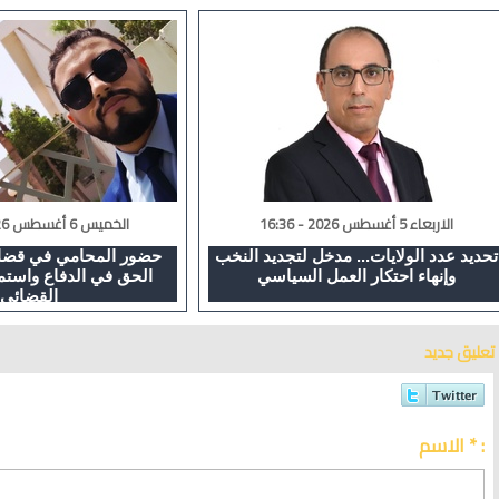
الاربعاء 5 أغسطس 2026 - 16:36
الخميس 6 أغسطس 2026 - 02:08
تحديد عدد الولايات... مدخل لتجديد النخب
حضور المحامي في قضايا
وإنهاء احتكار العمل السياسي
الحق في الدفاع واستم
القضائي
تعليق جديد
الاسم * :