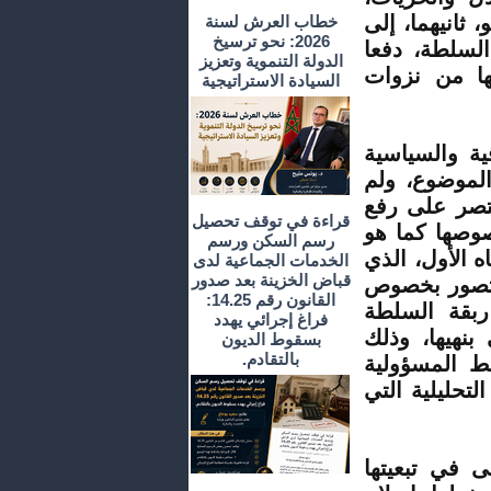
 ثانيهما، إلى
خطاب العرش لسنة
2026: نحو ترسيخ
السلطة، دفعا
الدولة التنموية وتعزيز
ها من نزوات
السيادة الاستراتيجية
ية والسياسية
لموضوع، ولم
يقتصر على رفع
قراءة في توقف تحصيل
صوصها كما هو
رسم السكن ورسم
 الأول، الذي
الخدمات الجماعية لدى
قباض الخزينة بعد صدور
ي تصور بخصوص
القانون رقم 14.25:
ربقة السلطة
فراغ إجرائي يهدد
 بنهيها، وذلك
بسقوط الديون
بالتقادم.
ط المسؤولية
لتحليلية التي
ى في تبعيتها