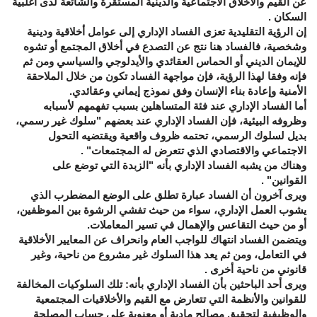
عن القيم والأخلاق الاجتماعية والدينية المستقرة والشائعة لدى أغلبية
السكان .
إن الرؤية التقليدية تعزى الفساد الإداري إلى عوامل أخلاقية ودينية
وشخصية، فالفساد هنا نتج عن التصدع في أخلاق المجتمع أو تشوه
للإيمان الديني أو الحماس العقائدي والأيدلوجي والسياسي ومن ثم
فإنه وفقا لهذا الرؤية، فإن مواجهة الفساد تكون من خلال الملاحقة
الأمنية وإعادة بناء الإنسان وفق نموذج إيماني وعقائدي.
أما الفساد الإداري عند فئة المتساهلين بسبب تفهمهم لأسبابه
وظروفه البيئية، فإن الفساد الإداري عند بعضهم "سلوك غير رسمي،
بديل لسلوك الرسمي، تحتمه ظروف واقعية ويقتضيه التحول
الاجتماعي والاقتصادي الذي تتعرض له المجتمعات" .
وهناك من يشبه الفساد الإداري بأنه "الزبدة التي توضع على
القوانين" .
ويرى آخرون أن الفساد عبارة تطلق على الوضع المضطرب الذي
يشوب العمل الإداري، سواء من حيث تفشي الرشوة بين الموظفين،
أو من حيث التقاعس والإهمال في تسير المعاملات.
ويتضمن الفساد انتهاك للواجب العام وانحراف عن المعايير الأخلاقية
في التعامل، ومن ثم يعد هذا السلوك غير مشروع من ناحية، وغير
قانوني من ناحية أخرى .
ويرى أحد الباحثين بأن الفساد الإداري بأنه: تلك السلوكيات المخالفة
للقوانين والأنظمة التي تتعارض مع القيم والأخلاقيات المجتمعية
والوظيفية لتحقيق مصالح مادية أو معنوية على حساب المصلحة