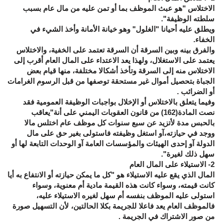
الاختلاس "هو عبث الموظف بما أو تمن عليه من مال عام بسبب
سلطته الوظيفة".
ويطلق عليه أحيانا "الغلول" وهو خيانة الأمانة وأخذ الشيء في
الخفاء.
والفرق بينه وبين السرقة أن السرقة تعتمد على الخفية، والاختلاس
يعتمد على الاستغلال، ولهذا يعد الاعتداء على المال العام أقرب إلى
الاختلاس منه إلى السرقة وتأخذ أشكالا مختلفة، منها قيام بعض
الجباة بتحصيل أموال غير مستحقة توصفها من قبل الرسوم الغرامات
أو الضرائب .
وفيما يتعلق بالاختلاس أو الإخلال بواجبات الوظيفة العمومية فقد
نصت المادة(162) من قانون العقوبات اليمني على أنة"يعاقب
بالحبس مدة لأتزيد عن سبع سنوات كل موظف عام اختلس مالا
ووجد في حيازته،آو استغل وظيفته فاستولى بغير حق على مال
الدولة آو إحدى الهيئات والمؤسسات العامة آو الوحدات التابعة لها أو
سهل ذلك لغيرة".
2- الاستيلاء على المال العام
المال الذي يقع عليه الاستيلاء هو "كل ما يمكن حيازته أو الانتفاع به أيا
كانت قيمته، وسواء كانت هذه القيمة مادية أم معنوية، وسواء
استولى عليه الموظف بنفسه أم سهل لغيره الاستيلاء عليه،
فالموظف العام يعد فاعلا للجريمة بكلا الحالتين، لأن التسهيل صورة
من صور الاشتراك في الجريمة .