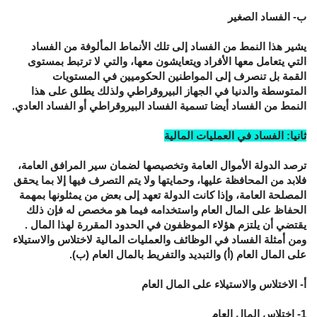
ب- الفساد الصغير
يشير هذا النمط من الفساد إلى تلك الأنماط المألوفة من الفساد
التي يتعامل معها الأفراد ويتعايشون معها، والتي لا ترتبط بمستوى
القمة بل تنصرف إلى المواطنين الحكوميين في المستويات
المتوسطة والدنيا في الجهاز البيروقراطي ولذلك يطلق على هذا
النمط من الفساد أيضا تسمية الفساد البيروقراطي أو الفساد العادي.
ثانيا: الفساد في العمليات المالية
ترصد الدولة الأموال العامة وتخصيصها لضمان سير المرافق العامة،
فلابد من المحافظة عليها، وحمايتها ولا يتم التصرف فيها إلا بما يحقق
المصلحة العامة، وإذا كانت الدولة تعهد إلى بعض من يمثلونها بمهمة
الحفاظ على المال العام واستخدامه فيما هو مخصص له فإن ذلك
يقتضي أن يلتزم هؤلاء الموظفون في الحدود المقررة لهذا المال .
ومن أمثلة الفساد في الوظائف والعمليات المالية لاختلاس والاستيلاء
على المال العام (أ) والتبديد والتفريط بالمال العام (ب).
أ- الاختلاس والاستيلاء على المال العام
1- اختلاس المال العام