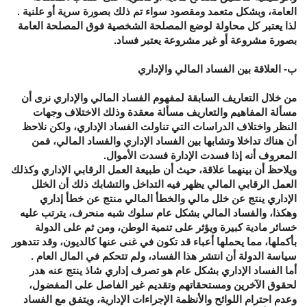
العامة، وبشكل متعمد ومقصود سواء تم ذلك بصورة سرية أو علنية .
لذا يعتبر كل محاولة لوضع المصلحة الشخصية فوق المصلحة العامة
بصورة مشروعة أو غير مشروعة يعتبر فساد.
ب- العلاقة بين الفساد المالي والإداري
من خلال التعاريف السابقة لمفهوم الفساد المالي والإداري نرى أن
مسألة المفاهيم والتعاريف مسألة معقدة وذلك الاختلاف وجهات
النظر واختلاف الدراسات التي تناولت الفساد الإداري، ولكن نلاحظ
أن هناك تداخلا وتشابها بين الفساد الإداري والفساد المالي، فمن
المعروف أنه إذا فسدت الإدارة فسدت الأموال.
ويلاحظ أن بينهما علاقة، حيث أن طبيعة العمل الرقابي الإداري وكذلك
العمل الرقابي المالي يظهر فيه التداخل والتشابك ذلك أن الخلل
الإداري ينتج عن خلل مالي والخطأ المالي منتج عن خطأ إداري
وهكذا، والفساد المالي بشكل عام سلوك شبه منحرف، يترتب عليه
خسائر مادية كبيرة ويؤثر على تنمية الوطن، ومن ثم على الدولة
بأكملها، مما يحملها أعباء قد تكون في غنى عنها كالديون، وقد تتدهور
سياسة الدولة أن انتشر هذا الفساد، ولم تتحكم في المال العام .
أما الفساد الإداري بشكل عام هو تصرف إداري شاذ ينتج عنه هدر
لحقوق الآخرين ومستحقاتهم وتقديم غير الفاصل على المفضول،
وعدم احترام اللوائح والأنظمة الإجراءات الإدارية، ويتفق مع الفساد