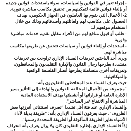
- إجراء تغير في القوانين والسياسات، سواء باستحداث قوانين جديدة
أو بإلغاء قوانين قائمة لتمكينهم من تحقيق مكاسب مباشرة فورية.
2- الأعمال التي يقوم بها العاملون في الجهاز الحكومي، بهدف
الحصول على مكاسب لهم ولعائلتهم وأصدقائهم وذلك من خلال
استخدام موقعهم لـ:
- طلب أو قبول منافع لهم من الأفراد مقابل تقديم خدمات مباشرة
وفورية.
- استحداث أو إلغاء قوانين أو سياسات تتحقق عن طريقها مكاسب
مباشرة لهم.
ويرى أحد الباحثين تعريفات الفساد الإداري تراوحت بين تعريفات
متشددة يطرحها رجال القانون والإدارة التقليديون والمحافظون،
وتعريفات أخرى متساهلة يطرحها أنصار الفلسفة الواقعية
والميكافيلية.
حيث يعرف الفساد عند المحافظين التقليديون بأنه:
"مجموعة من الأعمال المخالفة للقوانين والهادفة إلى التأثير بسير
الإدارة العامة أو قراراتها أو أنشطتها بهدف الاستفادة المادية
المباشرة أو الانتفاع غير المباشر".
والفساد الإداري عند فئة أقل تشددا "تصرف استثنائي أفرزتها بعض
الظروف"، حيث يعرفون الفساد الإداري بأنه: "طريقة بديلة لأداء
الأشياء تغاير الطريقة المألوفة أو الطريقة المحددة رسميا".
إذاً فالفساد الإداري بإطاره التقليدي كان ولا يزال يعرف بأنه انحراف