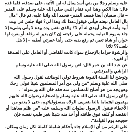
علية وسلم رجلا من بني أسد يقال له ابن الآتية، على صدقة، فلما قدم
قال: هذا الكم، وهذا لي، فقام النبي صلي الله علية وسلم على المنبر
– قال سفيان أيضا فصعد المنبر- فحمد الله واثنا عليه، ثم قال "مال
بال العامل نبعثه فيأتي فيقول:هذا لك وهذا لي؟ فهلا جلس في بيت
أبيه وأمه فينظر أيهدي له أم لا؟ والذي نفس يده بيده لا يأتي بشيء إلا
جاء به يوم القيامة يحمله على رقبته، إن كان بعير له رغاء، أو بقرة لها
خوار، أو شاة تعير، ثم رفع يديه حتى رأينا عفرتي أبطيه – إلا هل
بلغت؟؟ ثلاثا
والرشوة حراما بالإجماع سواء كانت للقاضي أو العامل على الصدقة
أو لغيره.
عن عبد الله بن عمر قال: لعن رسول الله صلى الله علية وسلم
الراشي والمرتشي .
وتوضح لنا السنة النبوية شروط تولي الوظائف لقول رسول الله
صلى الله علية وسلم "من ولى من أمر المسلمين شيئا فولى رجلا،
وهو يجد من هو أصلح للمسلمين منه فقد خان الله ورسوله" .
وكان رسول الله صلى الله عليه وسلم والصحابة رضوان الله عليهم
يهتمون اهتماما بالغا بتعريف الولاة بمسؤولياتهم، حتى لا يعفو من
الأخطاء فيقول الرسول صلوات الله وسلمه عليه "من ظلم معاهدا أو
انتقصه أو كلفه فوق طاقته أو أخذ منه شيئا بغير طيب نفسه فإن
حجيجه يوم القيامة".
على الرغم من أن الإسلام جاء بأحكام شاملة كاملة لكل زمان ومكان،