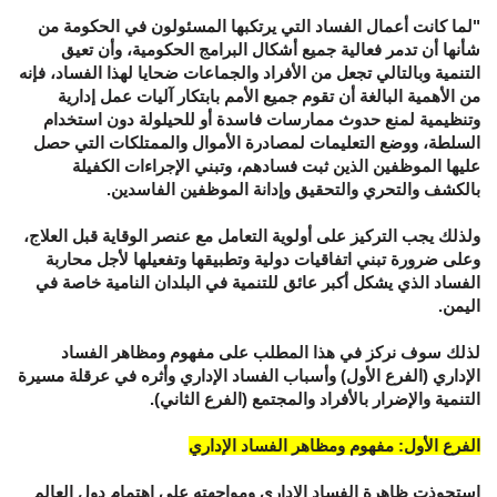
"لما كانت أعمال الفساد التي يرتكبها المسئولون في الحكومة من
شأنها أن تدمر فعالية جميع أشكال البرامج الحكومية، وأن تعيق
التنمية وبالتالي تجعل من الأفراد والجماعات ضحايا لهذا الفساد، فإنه
من الأهمية البالغة أن تقوم جميع الأمم بابتكار آليات عمل إدارية
وتنظيمية لمنع حدوث ممارسات فاسدة أو للحيلولة دون استخدام
السلطة، ووضع التعليمات لمصادرة الأموال والممتلكات التي حصل
عليها الموظفين الذين ثبت فسادهم، وتبني الإجراءات الكفيلة
بالكشف والتحري والتحقيق وإدانة الموظفين الفاسدين.
ولذلك يجب التركيز على أولوية التعامل مع عنصر الوقاية قبل العلاج،
وعلى ضرورة تبني اتفاقيات دولية وتطبيقها وتفعيلها لأجل محاربة
الفساد الذي يشكل أكبر عائق للتنمية في البلدان النامية خاصة في
اليمن.
لذلك سوف نركز في هذا المطلب على مفهوم ومظاهر الفساد
الإداري (الفرع الأول) وأسباب الفساد الإداري وأثره في عرقلة مسيرة
التنمية والإضرار بالأفراد والمجتمع (الفرع الثاني).
الفرع الأول: مفهوم ومظاهر الفساد الإداري
استحوذت ظاهرة الفساد الإداري ومواجهته على اهتمام دول العالم