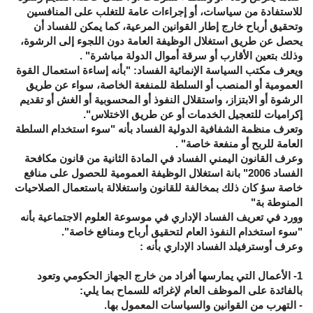
للاستفادة من سياسات، أو إجراءات عامة للتغلب على المنافسين
وتحقيق أرباح خارج إطار القوانين المرعية، كما يمكن للفساد أن
يحصل عن طريق استغلال الوظيفة العامة دون اللجوء إلى الرشوة،
وذلك بتعين الأقارب أو سرقة أموال الدولة مباشرة" .
ويعرف مكتب السياسة الإنمائية الفساد: "بأنه إساءة استعمال القوة
العمومية أو المنصب أو السلطة للمنفعة الخاصة، سواء عن طريق
الرشوة أو الابتزاز، واستقلال النفوذ أو المحسوبية أو الغش أو تقديم
إكراميات للتعجيل الخدمات أو عن طريق الاختلاس".
وتعرف منظمة الشفافية الدولية الفساد بأنه "سوء استخدام السلطة
العامة للربح أو منفعة خاصة" .
وعرف القانون اليمني الفساد في المادة الثانية من قانون مكافحة
الفساد 2006" بانة استغلال الوظيفة العمومية للحصول على منافع
خاصة سؤ كان ذلك بمخالفة للقانون واستغلالة باستعمال الصلاحيات
المنوطة بة"
وورد في تعريف الفساد الإداري في موسوعة العلوم الاجتماعية بأنه
"سوء استخدام النفوذ العام لتحقيق أرباح ومنافع خاصة".
وعرف أوسترفيلد الفساد الإداري بأنه :
1- الأعمال التي يمارسها أفراد من خارج الجهاز الحكومي وتعود
بالفائدة على الموظف العام لإغرائه للسماح بما يلي:
- التهرب من القوانين والسياسات المعمول بها.