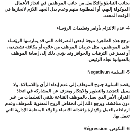
بجانب التباطؤ والتكاسل من جانب الموظفين في انجاز الأعمال
الموكولة إليهم، أو المطلوبة منهم وعدم بذل الجهد اللازم لانجازها في
الوقت المحدد.
4- عدم الالتزام بأوامر وتعليمات الرؤساء
ترجع هذه الظاهرة نتيجة لبعض التصرفات التي قد يمارسها الرؤساء
على الموظفين، مثل حرمان الموظف من علاوة أو مكافئة تشجيعية،
أو تمييز في الترقيات والحوافز وقد يؤدي ذلك إلى إصابة الموظف
بالعدوانية تجاه الرئيس.
5- السلبية Negatiivun
يقصد السلبية جنوح الموظف إلى عدم إبداء الرأي واللامبالاة، ولا
يميل للتجديد والتطوير والابتكار ويعزف عن المشاركة في اتخاذ
القرار، الأمر الذي يصل بالموظف القناعة بتلقي التعليمات من غير
دون مناقشة، ويرجع ذلك إلى انخفاض الروح المعنوية للموظف وعدم
ارتباطه بالعمل والإدارة وفقدانه الانتماء والولاء المنظمة الإدارية التي
تعمل بها.
6- النكوص: Régression