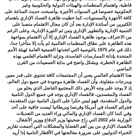
قاطبة، واهتمام المنظمات والهيئات الدولية والحكومية وغير
الحكومية خصوصا في السنوات الأخيرة ،وأصبحت حديث الساعة على
كافة الأجهزة والمستويات، كما حظيت ظاهرة الفساد الإداري باهتمام
الكثيرين من أساتذة الإدارة بعد أن كان مجال الاهتمام منصبا على
التنمية الإدارية والتطوير الإداري ومن ثم الثورة الإدارية، وعلى الرغم
من الاعتراف بوجود ظاهرة الفساد الإداري إلا أن الاهتمام بمواجهة
هذه الظاهرة على نطاق المنظمات العالمية لم يأت إلا متأخرا جدا،
ذلك في عام 1975 بالتوصية التي اتخذتها الجمعية العامة لهيئة الأمم
المتحدة بإدانة الممارسات الفاسدة، وتزايد الاهتمام العلمي بهذه
الظاهرة الخطرة، وبشكل واضح في بداية التسعينات من القرن
الماضي .
هذا الاهتمام العالمي يعني أن المجتمعات كافة تحتوي على قدر معين
وبدرجات متفاوتة، وأن الفساد ظاهرة موجودة في جميع دول العالم،
إذ لا يوجد على وجه الأرض ذلك المجتمع الفاضل الذي يخلو من
الفساد والمفسدين، فالفساد الإداري يوجد في جميع الدول النامية
والدول المتقدمة، فهو ليس حكرا على الدول النامية دون المتقدمة،
فجرائم الفساد في أمريكا وفرنسا وبريطانيا ليست خافية على أحد
وفي كندا كان الفساد الإداري والمالي وراء العديد من التعديلات
الوزارية عام 2002 التي راح ضحيتها وزير الدفاع ووزير الأشغال.
فالفساد الإداري من بين أهم القضايا والمشكلات التي أجمعت تقارير
الخبراء الدوليين على ضرورة معالجتها في الأقطار النامية إذا أريد