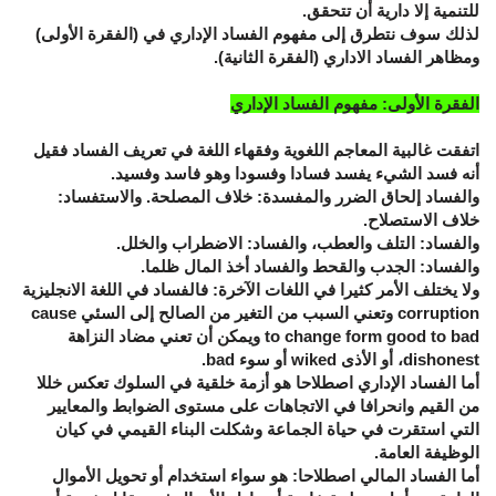
للتنمية إلا دارية أن تتحقق.
لذلك سوف نتطرق إلى مفهوم الفساد الإداري في (الفقرة الأولى)
ومظاهر الفساد الاداري (الفقرة الثانية).
الفقرة الأولى: مفهوم الفساد الإداري
اتفقت غالبية المعاجم اللغوية وفقهاء اللغة في تعريف الفساد فقيل
أنه فسد الشيء يفسد فسادا وفسودا وهو فاسد وفسيد.
والفساد إلحاق الضرر والمفسدة: خلاف المصلحة. والاستفساد:
خلاف الاستصلاح.
والفساد: التلف والعطب، والفساد: الاضطراب والخلل.
والفساد: الجدب والقحط والفساد أخذ المال ظلما.
ولا يختلف الأمر كثيرا في اللغات الآخرة: فالفساد في اللغة الانجليزية
corruption وتعني السبب من التغير من الصالح إلى السئي cause
to change form good to bad ويمكن أن تعني مضاد النزاهة
dishonest، أو الأذى wiked أو سوء bad.
أما الفساد الإداري اصطلاحا هو أزمة خلقية في السلوك تعكس خللا
من القيم وانحرافا في الاتجاهات على مستوى الضوابط والمعايير
التي استقرت في حياة الجماعة وشكلت البناء القيمي في كيان
الوظيفة العامة.
أما الفساد المالي اصطلاحا: هو سواء استخدام أو تحويل الأموال