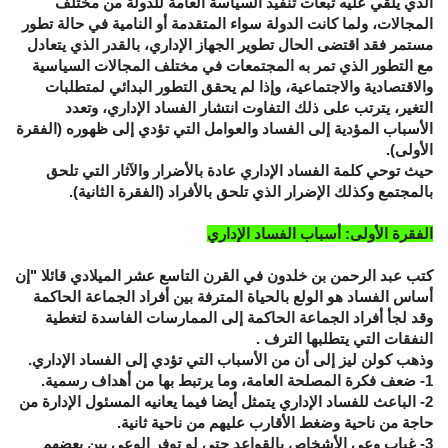
الذي يلقي عليه تبعات تنفيذ السياسة العامة للدولة من مختلف
المجالات، ولما كانت الدولة سواء المتقدمة أو النامية في حالة تطور
مستمر فقد اقتضى الحال تطوير الجهاز الإداري، بالقدر الذي يتعادل
مع التطور الذي تمر به المجتمعات في مختلف المجالات السياسية
والاقتصادية والاجتماعية، وإذا لم يحقق التطور البدائي لمتطلبات
التغير، يترتب على ذلك التفاوت انتشار الفساد الإداري، وتعدد
الأسباب المؤدية إلى الفساد والعوامل التي تؤدي إلى ظهوره (الفقرة
الأولى).
حيث توحي كلمة الفساد الإداري عادة بالأضرار والآثار التي تلحق
بالمجتمع وكذلك الإضرار الذي تلحق بالأفراد (الفقرة الثانية).
الفقرة الأولى: أسباب الفساد الإداري
كتب عبد الرحمن بن خلدون في القرن التاسع عشر الميلادي قائلا "إن
أساس الفساد هو الولع بالحياة المترفة بين أفراد الجماعة الحاكمة
وقد لجأ أفراد الجماعة الحاكمة إلى الممارسات الفاسدة لتغطية
النفقات التي يتطلبها الترف .
وذهب كولن ليز إلى أن من الأسباب التي تؤدي إلى الفساد الإداري.
1- ضعف فكرة المصلحة العامة، وما يرتبط بها من أهداف رسمية.
2- الباعث للفساد الإداري يتمثل أيضا فيما يعانيه المسئول الإدارة من
حاجة من ناحية وضغط الأقارب عليهم من ناحية ثانية.
3- غياب وعي الأشخاص بالقواعد حتى لو توفر الوعي بين بعضهم