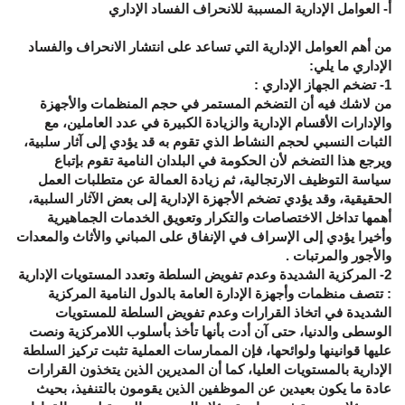
أ- العوامل الإدارية المسببة للانحراف الفساد الإداري
من أهم العوامل الإدارية التي تساعد على انتشار الانحراف والفساد
الإداري ما يلي:
1- تضخم الجهاز الإداري :
من لاشك فيه أن التضخم المستمر في حجم المنظمات والأجهزة
والإدارات الأقسام الإدارية والزيادة الكبيرة في عدد العاملين، مع
الثبات النسبي لحجم النشاط الذي تقوم به قد يؤدي إلى آثار سلبية،
ويرجع هذا التضخم لأن الحكومة في البلدان النامية تقوم بإتباع
سياسة التوظيف الارتجالية، ثم زيادة العمالة عن متطلبات العمل
الحقيقية، وقد يؤدي تضخم الأجهزة الإدارية إلى بعض الآثار السلبية،
أهمها تداخل الاختصاصات والتكرار وتعويق الخدمات الجماهيرية
وأخيرا يؤدي إلى الإسراف في الإنفاق على المباني والأثاث والمعدات
والأجور والمرتبات .
2- المركزية الشديدة وعدم تفويض السلطة وتعدد المستويات الإدارية
: تتصف منظمات وأجهزة الإدارة العامة بالدول النامية المركزية
الشديدة في اتخاذ القرارات وعدم تفويض السلطة للمستويات
الوسطى والدنيا، حتى آن أدت بأنها تأخذ بأسلوب اللامركزية ونصت
عليها قوانينها ولوائحها، فإن الممارسات العملية تثبت تركيز السلطة
الإدارية بالمستويات العليا، كما أن المديرين الذين يتخذون القرارات
عادة ما يكون بعيدين عن الموظفين الذين يقومون بالتنفيذ، بحيث