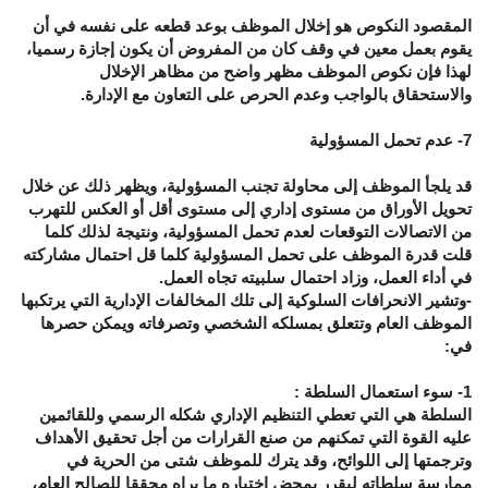
المقصود النكوص هو إخلال الموظف بوعد قطعه على نفسه في أن
يقوم بعمل معين في وقف كان من المفروض أن يكون إجازة رسميا،
لهذا فإن نكوص الموظف مظهر واضح من مظاهر الإخلال
والاستحقاق بالواجب وعدم الحرص على التعاون مع الإدارة.
7- عدم تحمل المسؤولية
قد يلجأ الموظف إلى محاولة تجنب المسؤولية، ويظهر ذلك عن خلال
تحويل الأوراق من مستوى إداري إلى مستوى أقل أو العكس للتهرب
من الاتصالات التوقعات لعدم تحمل المسؤولية، ونتيجة لذلك كلما
قلت قدرة الموظف على تحمل المسؤولية كلما قل احتمال مشاركته
في أداء العمل، وزاد احتمال سلبيته تجاه العمل.
-وتشير الانحرافات السلوكية إلى تلك المخالفات الإدارية التي يرتكبها
الموظف العام وتتعلق بمسلكه الشخصي وتصرفاته ويمكن حصرها
في:
1- سوء استعمال السلطة :
السلطة هي التي تعطي التنظيم الإداري شكله الرسمي وللقائمين
عليه القوة التي تمكنهم من صنع القرارات من أجل تحقيق الأهداف
وترجمتها إلى اللوائح، وقد يترك للموظف شتى من الحرية في
ممارسة سلطاته ليقرر بمحض اختياره ما يراه محققا للصالح العام،