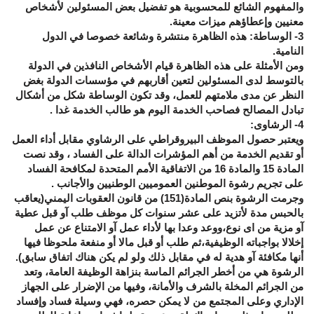
والمفهوم الشائع للمحسوبية هو تفضيل بعض المسئولين لأشخاص
معنيين وإعطاؤهم ميزات معينة.
3- الوساطة: هذه الظاهرة منتشرة وشائعة خصوصا في الدول
النامية.
ومن الأمثلة على هذه الظاهرة قيام الأشخاص النافذين في الدولة
بالتوسط لدى المسئولين لتعين أقاربهم في مؤسسات الدولة بغض
النظر عن مدى ملامتهم للعمل، وقد تكون الوساطة شكل من أشكال
تبادل المصالح فصاحب الخدمة اليوم هو طالب الخدمة غدا .
4- الرشاوى:
ويعتبر حصول الموظف البيروقراطي على الرشاوي مقابل أداء العمل
أو تقديم الخدمة من أهم المؤشرات الدالة على الفساد ، وقد نصت
المادة 15 والمادة 16 من الاتفاقية الأمم المتحدة لمكافحة الفساد
على تجريم رشوة الموطنين العموميين الوطنيين والأجانب .
وجرمت الرشوة بنص المادة(151) من قانون العقوبات اليمني(يعاقب
بالحبس مدة لأتزيد على عشر سنوات كل موظف طلب آو قبل عطية
آو مزية من اى نوع،ووعد وعدا بها لأداء عمل آو الامتناع عن عمل
إخلالا بواجباته الوظيفية،ثم طلب أو قبل مالا أو منفعة ملحوظا فيها
أنها مكافئة آو هدية له في مقابل ذلك ولو لم يكن هناك اتفاق سابق).
الرشوة هي من أخطر الجرائم الماسة بنزاهة الوظيفة العامة، وتعد
من الجرائم المخلة بالشرف والأمانة، وفيها من الإضرار على الجهاز
الإداري وعلى المجتمع من لا يمكن حصره، فهي وسيلة فساد وإفساد