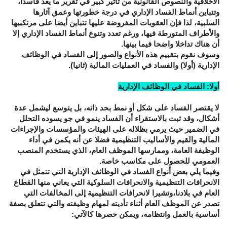
الأخلاقية والنصوص القانونية من تأثير كبير في تقرير ما يعد فاسدا،
وتتباين أنماط الفساد الإداري في درجة خطورتها وعمق آثارها
السلبية، لذا فإن العقوبات المفروضة عليها تتباين أيضا على مرتكبيها
والأطراف المتورطة فيها، ورغم تعدد وتنوع أنماط الفساد الإداري إلا
أن هناك تداخلا واضحا فيما بينها.
وسوف نقوم بتقييم هذه الأنواع والصور إلى الفساد في الوظائف
الإدارية (أولا) والفساد في العمليات المالية (ثانيا).
أولا: الفساد في الوظائف الإدارية
لا يقتصر الفساد على شكل أو نمط بحد ذاته، بل يتوسع ليشمل عدة
أشكال، وقد ثبت بالاستقراء أن الفساد ينمو في جو يسوده التحلل
في الضمير حيث يرمي بظلاله على الهيئات والمؤسسات والإجراءات
المالية والقيم والأساليب التنظيمية فضلا عن أنه يكمن في أداء
الوظيفة العامة، وممارسها الموظف العام، الذي يستخدم المنصب
العمومي للحصول على مكاسب خاصة.
وفيما يلي بعض أنواع الفساد في الوظائف الإدارية التي تتمثل في
الانحرافات التنظيمية والانحرافات السلوكية التي يعاني منها القطاع
العام في بلادنا،وتشيرا لانحرافات التنظيمية إلى المخالفات التي
تصدر عن الموظف العام أثناء تأديته لمهام وظيفته والتي تتعلق بصفة
أساسية بالعمل وانتظامه، ويمكن حصرها كالآتي: