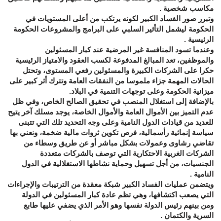
مكاسب شخصية .
وتبرر صور الفساد الكبير لكونه يرتكب من أعلى المستويات في
الحكومة ليشمل التأثير السلبي على البرامج والمشروعات الحكومة
الرئيسية .
وعندما تسود المنافسة غير المرضية عند كبار المسئولين
والموظفين، تعد المبالغ المدفوعة لكسب العقود والامتياز الرئيسية
حكرا على الشركات الكبيرة والمسئولين رفعي المستوى، وتحتل
الحالات المهمة جزاء ملموسا من النفقات العامة وتترك أثر كبير على
ميزانية الحكومة وعلى توجهات التنمية في البلاد.
بالإضافة إلى استغلال المنصب في تحقيق الصالح الخاص، وفي ظل
عدم التميز بين الأموال العامة والأموال الخاصة، يوجد مسلك آخر يتيح
للعديد من قيادات الدول النامية وعلى وجه التحديد تلك التي تتبنى
سياسة إنمائية رأسمالية، فرص تكوين ثروات مالية ضخمة، ونعني بها
تقاضي رشاوى وعمولات بشكل مباشر أو عن طريق وسطاء من
الشركات الغربية الاحتكارية التي توصف بالشركات متعددة
الجنسيات، من أجل تسهيل وحماية نشاطها الاستغلالية في الدول
النامية .
ويتضمن عمليات الفساد الكبير شبكة معقدة من الترتيبات والإجراءات
التي يصعب اكتشافها، وهي تظم عادة كبار المسئولين في الدولة
ومن بينهم رئيس الدولة نفسها وهو الأمر الذي يضفي عليها طابع
السرية والكتمان .