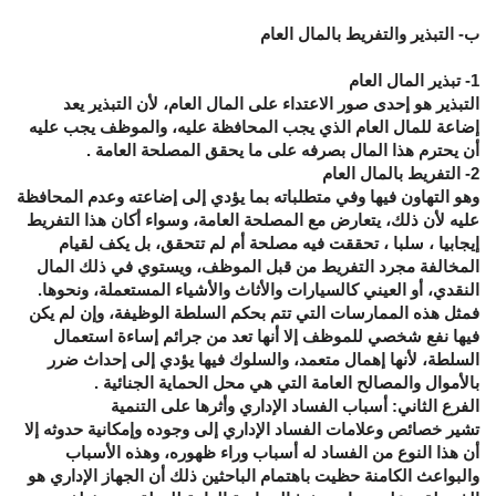
ب- التبذير والتفريط بالمال العام
1- تبذير المال العام
التبذير هو إحدى صور الاعتداء على المال العام، لأن التبذير يعد
إضاعة للمال العام الذي يجب المحافظة عليه، والموظف يجب عليه
أن يحترم هذا المال بصرفه على ما يحقق المصلحة العامة .
2- التفريط بالمال العام
وهو التهاون فيها وفي متطلباته بما يؤدي إلى إضاعته وعدم المحافظة
عليه لأن ذلك، يتعارض مع المصلحة العامة، وسواء أكان هذا التفريط
إيجابيا ، سلبا ، تحققت فيه مصلحة أم لم تتحقق، بل يكف لقيام
المخالفة مجرد التفريط من قبل الموظف، ويستوي في ذلك المال
النقدي، أو العيني كالسيارات والأثاث والأشياء المستعملة، ونحوها.
فمثل هذه الممارسات التي تتم بحكم السلطة الوظيفة، وإن لم يكن
فيها نفع شخصي للموظف إلا أنها تعد من جرائم إساءة استعمال
السلطة، لأنها إهمال متعمد، والسلوك فيها يؤدي إلى إحداث ضرر
بالأموال والمصالح العامة التي هي محل الحماية الجنائية .
الفرع الثاني: أسباب الفساد الإداري وأثرها على التنمية
تشير خصائص وعلامات الفساد الإداري إلى وجوده وإمكانية حدوثه إلا
أن هذا النوع من الفساد له أسباب وراء ظهوره، وهذه الأسباب
والبواعث الكامنة حظيت باهتمام الباحثين ذلك أن الجهاز الإداري هو