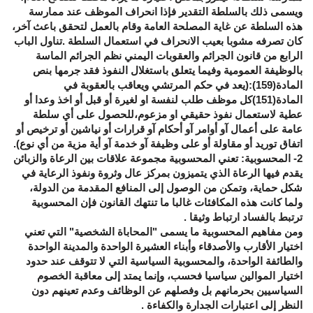
ويسمى ذلك بالسلطة التقدير فإذا انحراف الموظف عند ممارسة
هذه السلطة عن غاية المصلحة العامة وقام بالعمل لتحقق باعث آخر،
كان تصرفه مشوبا بعيب الانحراف في استعمال السلطة .تناول الباب
الرابع من قانون الجرائم والعقوبات اليمني نظم الجرائم الماسة
بالوظيفة العمومية وفيما يتعلق باستغلال النفوذ فقد جرمها بنص
المادة(159):(يعد في حكم المرتشي ويعاقب بالعقوبة في
المادة(151)كل موظف طلب لنفسة او لغيرة أو قبل أو اخذ وعدا أو
عطية لاستعمال نفوذ حقيقي او مزعوم،للحصول على أي سلطة
عامة على أعمال آو أوامر آو أحكام آو قرارات أو نياشين أو ترخيص أو
اتفاق توريد أو مقاولة أو على وظيفة آو خدمة آو أية مزية من أي نوع).
2- المحسوبية: تعني المحسوبية مجموعة علاقات بين الرعاة والزبائن
يقدم فيها الرعاة الذي يتميزون بمركز عال وثروة ونفوذ الرعاية في
شكل حماية، وتمكن من الوصول إلى المنافع المقدمة من الدولة،
ولما كانت هذه المكافئات غالبا ما تنتهك القانون فإن المحسوبية
ترتبط بالفساد ارتباط وثيقا .
ومن مفاهيم المحسوبية ما يسمى "المحاباة الشخصية" التي تعني
اختيار الأقارب والأصدقاء وأبناء العشيرة الواحدة والمدينة الواحدة
والطائفة الواحدة، والمحسوبية السياسية التي لا تتوقف عند حدود
اختيار الموالين سياسيا فحسب، وإنما يمتد إلى معاقبة الخصوم
السياسيين بحرمانهم بل وفصلهم عن الوظائف وعدم تعينهم دون
النظر إلى اعتبارات الجدارة والكفاءة .