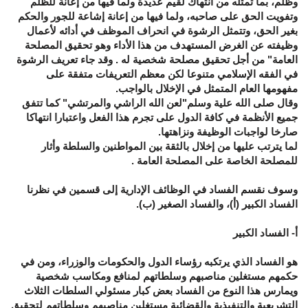
وظلم، بما تمثله من انتهاك لقيم عديدة ولما فيها من إعانة للظلم
وتفويت الحق على صاحبه، ولما فيها من إعانة إشاعة للجور والحكم
بغير الحق، وتتمثل الرشوة في انحراف الموظف في أدائه لأعمال
وظيفته عن الغرض المستهدف من هذا الأداء وهو تحقيق المصلحة
العامة" من أجل تحقيق مصلحة شخصية له . وقد جاء تعريف الرشوة
في الفقه الإسلامي متنوعا لكن معظم التعريفات متفقة على
مفهومها العام المتمثل في الإخلال بالواجب.
وقال صلى الله علية وسلم"لعن الله الراشي والمرتشي" كما تتفق
جميع الأنظمة في كافة الدول على تجرم هذا الفعل واعتبارا انتهاكا
صارخا لواجبات الوظيفة ونزاهتها.
لما يترتب عليها من إخلال بالثقة بين المواطنين والسلطة وأثار
للمصلحة الخاصة على المصلحة العامة .
وسوف نقسم الفساد في الوظائف الإدارية إلى قسمين في نظرنا
الفساد الكبير (أ)، والفساد الصغير (ب).
أ- الفساد الكبير
هو الفساد الذي يرتكبه رؤساء الدول والحكومات والوزراء، ومن في
حكمهم مستغلين مناصبهم وسلطاتهم لمنافع ومكاسب شخصية
ويمارس هذا النوع من الفساد بعض كبار مسئولي السلطات الثلاث
التشريعية والتنفيذية والقضائية مستغلين مناصبهم وسلطاتهم لتحقيق