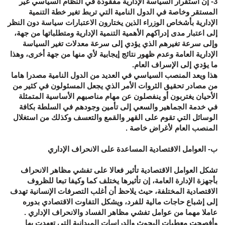
3- إن استقرار السياسة الإدارية مفقودة في النظام السياسي غير
المستقر وخاصة في الدول النامية التي تربط تغير خطة التنمية
الإدارية بأشخاص الوزراء الذين يختارون الاعتبارات سياسة دون النظر
إلى اعتبار مدى إدراكهم الأهمية التنمية الإدارية ومتطلباتها من جهة،
وإلى سرعة تغيرهم الذي يؤدي إلى سرعة معدلات تغير السياسة
الإدارية العامة وعدم ظهور نتائج إيجابية لأي منها من جهة أخرى، وهذا
ما يؤدي إلى الإسراف العام.
هذا ويعد المنصب السياسي في العديد من الدول النامية مصدرا هاما
من مصادر تحقيق الثروات الأمر الذي يجعل المسئولون في كثير من
الأحيان يغتربون أو ينفصلون عن مهام مناصبهم الأساسية المتمثلة
في خدمة الجماهير والسعي إلى تأمين وجودهم في السلطة بكافة
الوسائل التي تقوم على القهر والقمع والتعسف وكذلك من استغلال
المنصب العام لأغراض خاصة .
ب- العوامل الاقتصادية المساعدة على الانحراف الإداري
تشكل العوامل الاقتصادية تأثير فعالا على تفشي مظاهر الانحراف
بأجهزة الإدارة العامة، إن تأثيرها يختلف كما وكيفا تبعا للظروف
الاقتصادية المختلفة، حيث يلاحظ أن أغلب التصرفات الإنسانية تهدف
إلى إشباع حاجات مالية للفرد، ويشكل التفاوت الاقتصادي بدوره
عاملا مهما من عوامل تفشي مظاهر الفساد والانحراف الإداري .
وأفصحت معطيات البحوث والدراسات الميدانية التي تعهدت بها