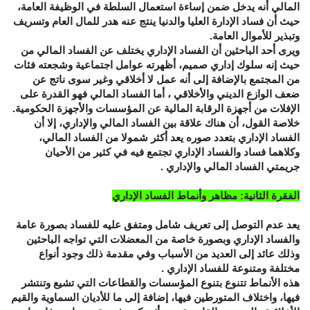
المالي أنه يدخل ضمن إساءة استعمال السلطة في الوظيفة العامة،
حيث أن فساد الإدارة العليا والدنيا ينتج عنه هدر للمال العام وتسريف
وتبذير للأموال العامة.
ويرى أحد الباحثين أن الفساد الإداري يختلف عن الفساد المالي من
حيث إنه سلوك إداري صميم، أظهرته عوامل اجتماعية وشجعته فئات
من المجتمع بالإضافة إلى أنه عمل لا أخلاقي وغير سوى ناتج عن
ضعف الوازع الديني والأخلاقي ، أما الفساد المالي فهو القدرة على
الإفلات من أجهزة الرقابة المالية عن المؤسسات والأجهزة الحكومية.
خلاصة القول، أن هناك علاقة بين الفساد المالي والإداري، إلا أن
الفساد الإداري بتعدد صوره يعد أكثر شمولا من الفساد المالي،
وكلاهما فساد والفساد الإداري تجتمع فيه في كثير من الأحيان
جريمتي الفساد المالي والإداري .
الفقرة الثانية: مظاهر وأنماط الفساد الإداري
يعد عدم التوصل إلى تعريف شامل ومتفق عليه للفساد بصورة عامة
والفساد الإداري وبصورة خاصة من المعضلات التي تواجه الباحثين
وذلك عائد إلى العديد من الأسباب وفي مقدمة ذلك وجود أنواع
مختلفة ومتنوعة للفساد الإداري .
هذه الأنماط تتنوع بتنوع المؤسسات والقطاعات التي تشيع وتنتشر
فيها، واختلاف المتورطين فيها، إضافة إلى ما للأديان السماوية والقيم