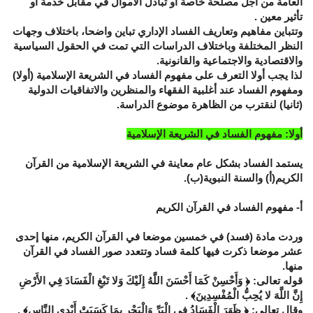
العامة من أجل مصلحة خاصة أو تبادل الأموال في مقابل خدمة أو
تأثير معين .
وتتباين مفاهيم وتعاريف الفساد الإداري تباين واضحا، باختلاف وجهات
النظر المختلفة وباختلاف الدراسات التي تمت في الحقول السياسية
والاقتصادية والاجتماعية والقانونية.
لذا يجب أولا التعرف على مفهوم الفساد في الشريعة الإسلامية (أولا)
ومفهوم الفساد عند أغلبية الفقهاء والمنظرين والاتفاقيات الدولية
(ثانيا) لنقترب من الظاهرة موضوع الدراسة.
أولا: مفهوم الفساد في الشريعة الإسلامية
يستمد الفساد بشكل عام معاينة في الشريعة الإسلامية من القرآن
الكريم(أ) والسنة النبوية(ب).
أ- مفهوم الفساد في القرآن الكريم
وردت مادة (فسد) في خمسين موضعا في القرآن الكريم، منها إحدى
عشر موضعا ذكرت فيها كلمة فساد وتتعدد صور الفساد في القرآن
منها.
قوله تعالى: ﴿ وَأَحْسِنْ كَمَا أَحْسَنَ اللَّهُ إِلَيْكَ وَلا تَبْغِ الْفَسَادَ فِي الأَرْضِ
إِنَّ اللَّهَ لا يُحِبُّ الْمُفْسِدِينَ﴾ .
وقال تعالى: ﴿ ظَهَرَ الْفَسَادُ فِي الْبَرِّ وَالْبَحْرِ بِمَا كَسَبَتْ أَيْدِي النَّاسِ﴾ .