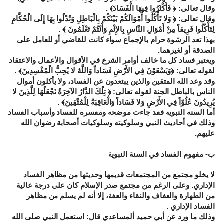
وقال تعالى: ﴿ فَأَكْثَرُوا فِيهَا الْفَسَادَ﴾ .
وقال تعالى: ﴿ وَلا تَأْكُلُوا أَمْوَالَكُمْ بَيْنَكُمْ بِالْبَاطِلِ وَتُدْلُوا بِهَا إِلَى الْحُكَّامِ
لِتَأْكُلُوا فَرِيقاً مِنْ أَمْوَالِ النَّاسِ بِالإِثْمِ وَأَنْتُمْ تَعْلَمُونَ ﴾ .
بهذا تعد الرشوة حرام بالإجماع سواء كانت للقاضي أو للعامل على
الصدقة أو لغيرهما.
ويعتبر فساد كل ما خالف أوامر الشرع في الأقوال والأعمال والاعتقاد
لقوله تعالى: ﴿وَيَسْعَوْنَ فِي الأَرْضِ فَسَاداً وَاللَّهُ لا يُحِبُّ الْمُفْسِدِينَ﴾ .
وقد وعد الله المتقين والذين يبتعدون عن الفساد، ولا يأكلون أموال
الناس بالباطل الجنة لقوله تعالى: ﴿ تِلْكَ الدَّارُ الآخِرَةُ نَجْعَلُهَا لِلَّذِينَ لا
يُرِيدُونَ عُلُوّاً فِي الأَرْضِ وَلا فَسَاداً وَالْعَاقِبَةُ لِلْمُتَّقِينَ﴾ .
أما السنة النبوية فقد جاءت موضحة ومفسرة للفساد وأسباب الفساد
وذلك في أحاديث النبي وسلوكيته وسلوكيات أصحابة رضوان الله
عليهم.
ب- مفهوم الفساد في السنة النبوية
لا يخلو مجتمع من المجتمعات قديمها وحديثها من مظاهر الفساد
الإداري. وعلى الرغم من مجتمع صدر الإسلام كان على درجة عالية
من الطهارة والعفاف والنقاء والعفة، إلا أنه لم يسلم من مظاهر
الفساد الإداري .
وذلك ما ورد عن أبي حميد ألمساعدي قال: استعمل النبي صلى الله