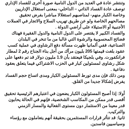
وتنتشر عادة في العديد من الدول النامية صورة أخرى للفساد الإداري
توصف عادة الفساد الذاتي – الداخلي- بمعنى استغلال الإداريين
وخاصة الكبار منهم- لمناصبهم استغلالا مباشرا بفرض تحقيق
مصالحهم الخاصة ولو عن طريق تهريب السلاح والاتجار في العملات
الأجنبية أو الاستيلاء على أراضي الدولة .
والفساد الكبير لا يقتصر على الدول النامية والدول الفقيرة فهناك
فضائح المحسوبية والرشوة التي غالبا من ما تنخر في البلدان
الصناعية، ففي ألمانيا ظهرت مسألة دفع الرشاوى في عملية كسب
عقود بلغت قيمتها 205 بليون مرآك من أجل بناء الجناح رقم 2 لمطار
فرانكفورت. وفي بلجيكا فيعتقد بأن 1.9 مليون دولار قد تم دفعها على
شكل رشاوى لمسئولين كبار في الحزب الاشتراكي فيما يتعلق بعقود
دفاعية .
ومن ذلك فإن مدى تورط المسئولين الكبار ومدى اتساع حجم الفساد
يفرض إشكالا جديدا من القلق.
أولا: إذا أصبح المسئولون الكبار يضعون في اعتبارهم الرئيسية تحقيق
أقصى قدر ممكن من المكاسب الشخصية، فإنهم في الحالة يحابون
قدر معينا من الاستثمار دون مستوى الفعالية والمسار الزمني
والتركيب.
ثانيا: قد تتأثر قرارات المستثمرين بحقيقة أنهم يتعاملون مع رؤساء
وسياسيين فاسدين.