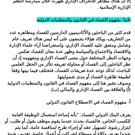
إلا أن هناك مظاهر للانحراف الإداري ظهرت خلال ممارسة النظم
الإدارية الإسلامية .
ثانيا: مفهوم الفساد في القانون والمنظمات الدولية
قدم كثير من الباحثين والأكاديميين الدارسين للفساد ومظاهره عدد
من التعاريف، ويكاد هؤلاء يجمعون على أنه ليس هناك تعريف عام
وشامل ومتفق عليه للفساد الإداري، واستعراضنا آراء علماء الإدارة
والاقتصاد والاجتماع والسياسة وظهر عدة معان للفساد تعكس
وجهات النظر المختلفة حول معنى الفساد الإداري ومفهومه إذ أن
نظر الباحثين إلى الفساد أو محاولة تعريفه تتأثر من الحقل العلمي
للباحث، لذلك توحد عدة تعريفات للفساد، فتختلف فيما بينها وفقا
لطبيعة ظاهرة الفساد أو مدى شموليتها.
وسوف نشير هنا إلى مفهوم الفساد في القانون والمنظمات الدولية
(أ) والعلاقة بين الفساد الإداري والمالي (ب).
أ- مفهوم الفساد في الاصطلاح القانون الدولي
يعرف البنك الدولي الفساد: "بأنه إساءة استعمال الوظيفة العامة
للكسب الخاص، فالفساد يحدث عندما يقوم موظف بقول أو طلب، أو
ابتزاز رشوة، لتسهيل عقد أو إجراء طرح لمنافسة عامة، كما يتم
عندما يعرض وكلاء أو وسطاء لشركات أو أعمال خاصة، تقديم رشوة