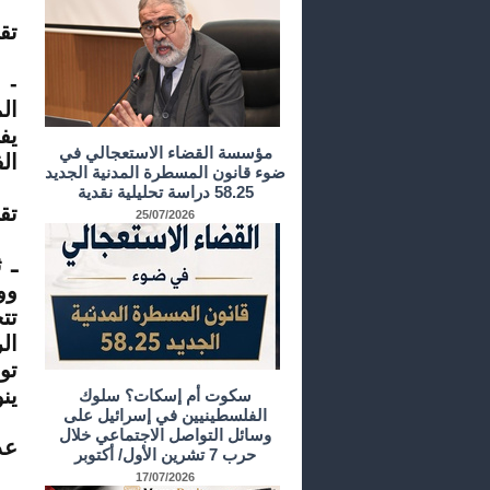
تق
- 
ال
يف
مؤسسة القضاء الاستعجالي في
ال
ضوء قانون المسطرة المدنية الجديد
58.25 دراسة تحليلية نقدية
تق
25/07/2026
ـ 
وو
تت
ال
تو
ين
سكوت أم إسكات؟ سلوك
الفلسطينيين في إسرائيل على
وسائل التواصل الاجتماعي خلال
عد
حرب 7 تشرين الأول/ أكتوبر
17/07/2026