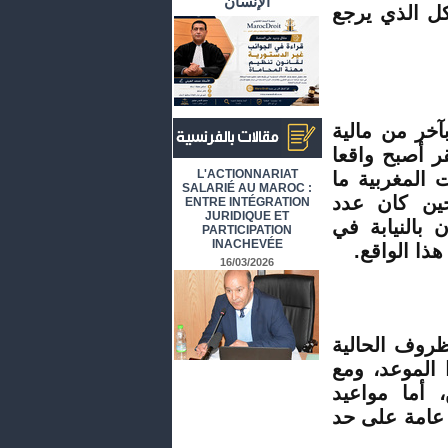
الإنسان
كل الذي يرجع
آخر من مالية
قر أصبح واقعا
أرشيف المقالات باللغة الفرنسية
L'ACTIONNARIAT
ت المغربية ما
SALARIÉ AU MAROC :
حين كان عدد
ENTRE INTÉGRATION
JURIDIQUE ET
 بالنيابة في
PARTICIPATION
INACHEVÉE
ذا الواقع.
16/03/2026
روف الحالية
 الموعد، ومع
 أما مواعيد
 عامة على حد