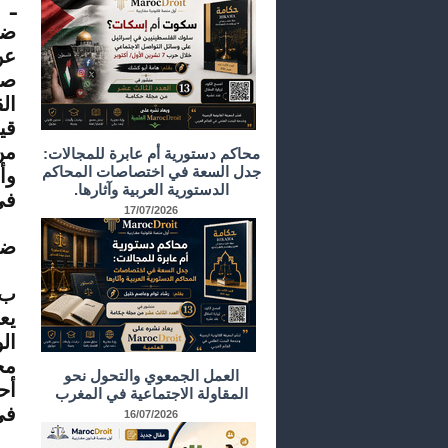
ـ 
ضا
عن
صد
ال
قي
من
محاكم دستورية أم عابرة للمجالات:
جدل السعة في اختصاصات المحاكم
وأ
الدستورية العربية وآثارها.
في
17/07/2026
ضر
ب 
يع
ال
مح
العمل الجمعوي والتحول نحو
أح
المقاولة الاجتماعية في المغرب
في ا
16/07/2026