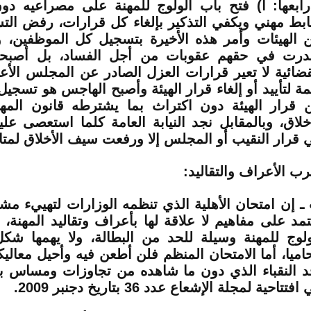
رابعها: أ) فتح باب الولوج للمهنة على مصراعيه دو
بط مهني ويكفي التذكير بإلغاء كل قرارات، رفض الت
 الهيئات وأمر هذه الأخيرة بتسجيل كل الموظفين، و
رت في حقهم عقوبات من أجل الفساد، بل أصبحت 
قضائية لا تعير قرارات العزل الصادر عن المجلس الأع
مة لتأييد أو إلغاء قرار الهيئة وأصبح الهاجس هو تسج
 قرار الهيئة دون اكتراث بما يشترطه قانون الم
خلاق، وبالمقابل نجد النيابة العامة كلما استعصى علي
 قرار النقيب أو المجلس إلا ورفعت سيف الأخلاق لمتا
ب الأعراف والتقاليد:
ـ إن امتحان الأهلية الذي تنظمه الوزارات لتهييء مشا
تمد على مفاهيم لا علاقة لها بأعراف وتقاليد المهنة، ف
ولوج للمهنة وسيلة للحد من البطالة، ولا يهمها ش
اميا، أما الامتحان المنظم فلن أطعن فيه وأحيل معالي
د النقباء الذي دون ما شاهده من تجاوزات ومساس بق
فتتاحية لمجلة الإشعاع عدد 36 بتاريخ دجنبر 2009.