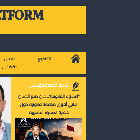
ATFORM
التشريع
العمل
القضائي
كلمة المدير المؤسس
"النشوة القانونية".. حين صنع الحسن
الثاني أقوى مرافعة قانونية حول
قضية الصحراء المغربية