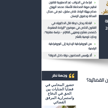
قراءة في الجوانب غير الدستورية لقانون
تنظيم مهنة المحاماة للأستاذ محمد الهيني
محام بهيئة الرباط، قاض سابق، خبير في مجال
العدالة وحقوق الإنسان
ظة
الباحثة ريحان خرطة تنال الدكتوراه في
القانون الخاص في موضوع "الإرادة المنفردة
كمصدر منشئ ومنهي للالتزام - دراسة مقارنة"،
وحازت توصية بالنشر
من البيروقراطية الإدارية إلى البيروقراطية
الرقمية
ألا يؤسس المحامون دولة داخل الدولة؟
ن القضائية؟
أرشيف وجهة نظر
حضور المحامي في
قضايا الجنايات بين
الحق في الدفاع
واستمرارية المرفق
القضائي