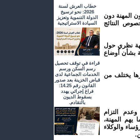
خطاب العرش لسنة
2026: نحو ترسيخ
 حققه تطبيق الفصل 57 من قانون المهنة دون
الدولة التنموية وتعزيز
خصوص النتائج
السيادة الاستراتيجية
جهة نظري حول
ة بشأن أوضاع
قراءة في توقف تحصيل
رسم السكن ورسم
رها يختلف من
الخدمات الجماعية لدى
قباض الخزينة بعد صدور
القانون رقم 14.25:
فراغ إجرائي يهدد
بسقوط الديون
بالتقادم.
وعدم التزام
يهم المهنة،
ؤساء والوكلاء
.