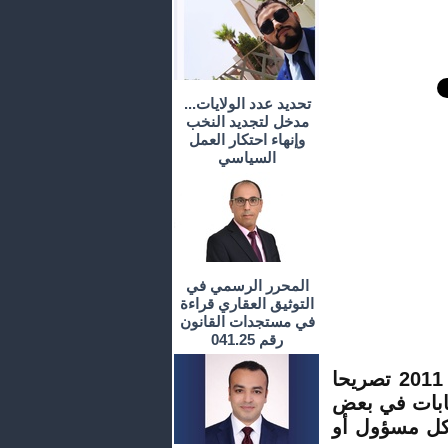
تحديد عدد الولايات...
مدخل لتجديد النخب
وإنهاء احتكار العمل
السياسي
المحرر الرسمي في
التوثيق العقاري قراءة
في مستجدات القانون
رقم 041.25
نشرت جريدة «الصباح» في عدم يوم الأربعاء 28 / 09 / 2011 تصريحا
خابات في بعض
لكل مسؤول أو