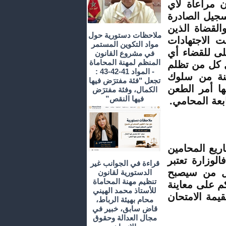
ن مراعاة لأي
سجيل الصادرة
القضاة الذين
ملاحظات دستورية حول
الاجتهادات
مواد التكوين المستمر
لى للقضاء أي
في مشروع القانون
المنظم لمهنة المحاماة
يل كل من تظلم
- المواد 41-42-43 :
هنة من سلوك
تجعل "فئة مفترَض فيها
ها أمر الطعن
الكمال، وفئة مفترَض
فيها النقص”
بعة المحامي.
ريع المحامين
الوزارة تعتبر
قراءة في الجوانب غير
كل من سيصبح
الدستورية لقانون
تنظيم مهنة المحاماة
كم على معاينة
للأستاذ محمد الهيني
يمة الامتحان
محام بهيئة الرباط،
قاض سابق، خبير في
مجال العدالة وحقوق