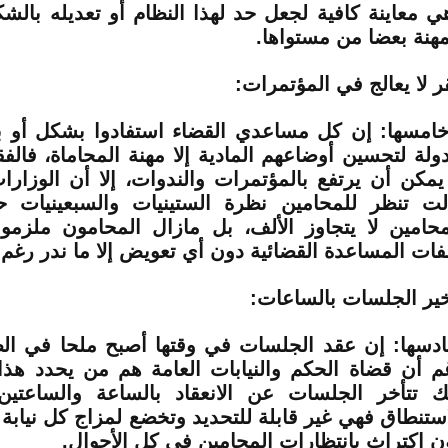
ي معاينة كافية لجعل حد لهذا النظام أو تعديله بالش
مهنة بعضا من مستواها.
ر لا يعالج في المؤتمرات:
خامسها: إن كل مساعدي القضاء استفادوا بشكل أو ب
دولة لتحسين أوضاعهم المادية إلا مهنة المحاماة، فالف
 يمكن أن يرتفع بالمؤتمرات والندوات، إلا أن الوزارا
لت تنظر للمحامين نظرة الستينيات والسبعينيات 
محامين لا يتجاوز الألف، بل مازال المحامون ملزمون
فات المساعدة القضائية دون أي تعويض إلا ما ندر رغم ه
خير الجلسات بالساعات:
دسها: إن عقد الجلسات في وقتها أصبح ملحا في الظ
م أن قضاة الحكم والنيابات العامة هم من يحدد هذا
ك تتأخر الجلسات عن الانعقاد بالساعة والساعتين،
استنطاق فهي غير قابلة للتحديد وتخضع لمزاج كل نيابة
ن اكتراث بانتظارات المحامين في كل الأحوال.