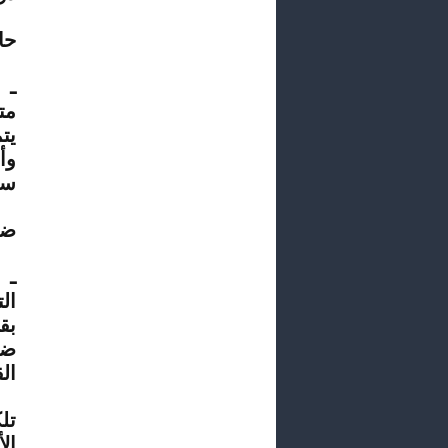
حا
ـ 
مت
يت
وأ
سل
ضر
ـ 
ال
بق
ضر
ال
تل
ال