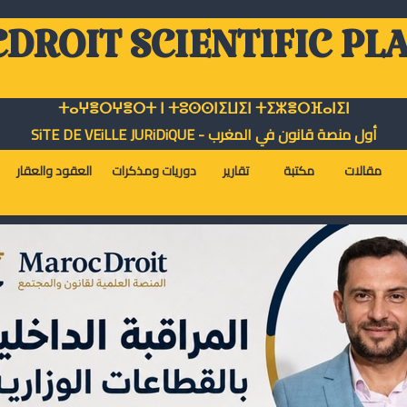
DROIT SCIENTIFIC PL
ⵜⴰⵖⴻⵔⵖⴻⵔⵜ ⵏ ⵜⵓⵙⵙⵏⵉⵡⵉⵏ ⵜⵉⵣⴻⵔⴼⴰⵏⵉⵏ
أول منصة قانون في المغرب - SiTE DE VEiLLE JURiDiQUE
مقالات
مكتبة
تقارير
دوريات ومذكرات
العقود والعقار