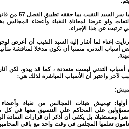
تم.
كما سر السيد النقيب بما
التفات ولو عرضا لمعاناة النقباء وأعضاء المجالس ب
تي ترتبت عن هذا الإجراء.
رتأيت إغناء لما أشار إليه السيد النقيب أن أعرض لو
ض أسباب التدني، متمنيا أن تكون مدخلا لمناقشة متأني
مهنة.
 أسباب التدني ليست متعددة ، كما قد يبدو، لكن آثا
ب لآخر واعتبر أن الأسباب المباشرة لذلك هي:
ميش:
أولها: تهميش هيئات المجالس من نقباء وأعضاء 
مسؤولين على المحاكم على التنسيق معها في كل ما 
ضرا ومستقبلا، بل يكفي أن أذكر أن قرارات السادة الر
عامون تعلمها المجلس في وقت واحد مع باقي المحامين