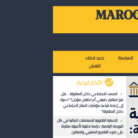
MAROC
للمراسلة
جديد قضاء
النقض
الأكثر قراءة
الصمت الاجتماعي داخل المقاولة... هل
هو استقرار حقيقي أم احتقان مؤجل؟ "دعوة
إلى إعادة قراءة مؤشرات المناخ الاجتماعي
داخل المقاولة"
الحماية القانونية للمعاملات المالية في ظل
البورصة الرقمية: دراسة تحليلية تأصيلية مقارنة
على ضوء التشريع المغربي والمقارن