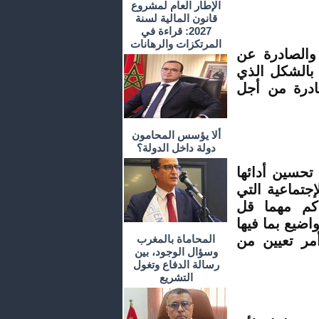
الإطار العام لمشروع
قانون المالية لسنة
2027: قراءة في
المرتكزات والرهانات
 والصادرة عن
بالشكل الذي
صادرة من أجل
ألا يؤسس المحامون
دولة داخل الدولة؟
تحسين أدائها
جتماعية التي
اكم مهما قل
اضيع بما فيها
أمر تعيين من
المحاماة بالمغرب
وسؤال الوجود، بين
رسالة الدفاع وتغول
التشريع