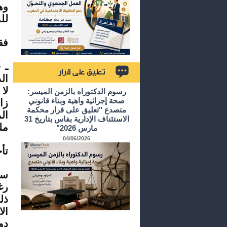
وه
لل
فق
ـ 
ال
تعليق على قرار
لا
رسوم الدكتوراه بالزمن الميسر:
صحة إجرائية واهية وبناء قانوني
زا
متصدع "تعليق على قرار محكمة
ال
الاستئناف الإدارية بفاس بتاريخ 31
مل
مارس 2026"
04/06/2026
تأ
سا
رغ
ذل
ال
دو