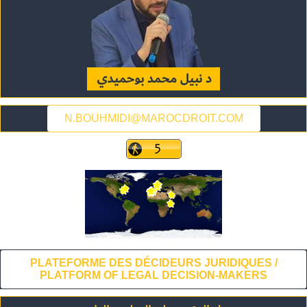
N.BOUHMIDI@MAROCDROIT.COM
PLATEFORME DES DÉCIDEURS JURIDIQUES /
PLATFORM OF LEGAL DECISION-MAKERS