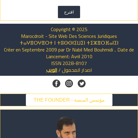
اقترح
Copyright © 2025
Marocdroit - Site Web Des Sciences Juridiques
ⵜⴰⵖⴻⵔⵖⴻⵔⵜ ⵏ ⵜⵓⵙⵙⵏⵉⵡⵉⵏ ⵜⵉⵣⴻⵔⴼⴰⵏⵉⵏ
Créer en Septembre 2009 par Dr Nabil Med Bouhmidi .. Date de
Lancement: Avril 2010
ISSN 2028-8107
اصدار
المحمول
/
الويب
THE FOUNDER - مؤسس المنصة