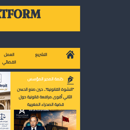
ATFORM
التشريع
العمل
القضائي
كلمة المدير المؤسس
"النشوة القانونية".. حين صنع الحسن
الثاني أقوى مرافعة قانونية حول
قضية الصحراء المغربية