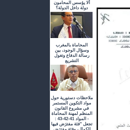
ألا يؤسس المحامون
دولة داخل الدولة؟
المحاماة بالمغرب
وسؤال الوجود، بين
رسالة الدفاع وتغول
التشريع
ملاحظات دستورية حول
مواد التكوين المستمر
في مشروع القانون
المنظم لمهنة المحاماة
- المواد 41-42-43 :
تجعل "فئة مفترَض فيها
الكمال، وفئة مفترَض