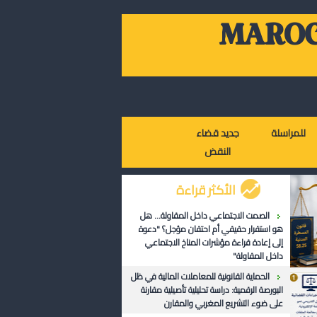
MAROC
للمراسلة
جديد قضاء
النقض
الأكثر قراءة
الصمت الاجتماعي داخل المقاولة... هل
هو استقرار حقيقي أم احتقان مؤجل؟ "دعوة
إلى إعادة قراءة مؤشرات المناخ الاجتماعي
داخل المقاولة"
الحماية القانونية للمعاملات المالية في ظل
البورصة الرقمية: دراسة تحليلية تأصيلية مقارنة
على ضوء التشريع المغربي والمقارن