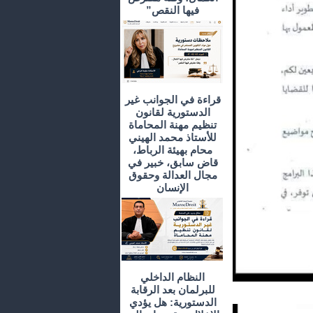
فيها النقص”
قراءة في الجوانب غير
الدستورية لقانون
تنظيم مهنة المحاماة
للأستاذ محمد الهيني
محام بهيئة الرباط،
قاض سابق، خبير في
مجال العدالة وحقوق
الإنسان
النظام الداخلي
للبرلمان بعد الرقابة
الدستورية: هل يؤدي