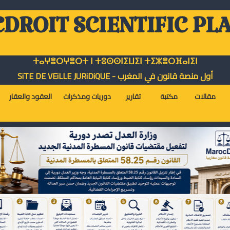
DROIT SCIENTIFIC PL
ⵜⴰⵖⴻⵔⵖⴻⵔⵜ ⵏ ⵜⵓⵙⵙⵏⵉⵡⵉⵏ ⵜⵉⵣⴻⵔⴼⴰⵏⵉⵏ
أول منصة قانون في المغرب - SiTE DE VEiLLE JURiDiQUE
مقالات
مكتبة
تقارير
دوريات ومذكرات
العقود والعقار