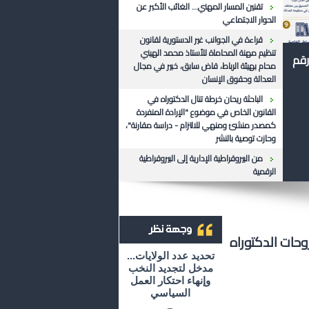
تقنين المسار المهني... الغائب الأكبر عن
الحوار الاجتماعي
قراءة في الجوانب غير الدستورية لقانون
تنظيم مهنة المحاماة للأستاذ محمد الهيني
رقم
محام بهيئة الرباط، قاض سابق، خبير في مجال
العدالة وحقوق الإنسان
الباحثة ريحان خرطة تنال الدكتوراه في
القانون الخاص في موضوع "الإرادة المنفردة
كمصدر منشئ ومنهي للالتزام - دراسة مقارنة"،
وحازت توصية بالنشر
من البيروقراطية الإدارية إلى البيروقراطية
الرقمية
وحات الدكتوراه
أرشيف وجهة نظر
تحديد عدد الولايات...
مدخل لتجديد النخب
وإنهاء احتكار العمل
السياسي