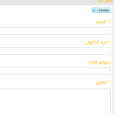
تعليق جديد
الاسم * :
بريد الكتروني * :
موقع انترنت :
تعليق * :