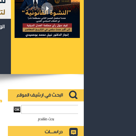
الو
بحث متقدم