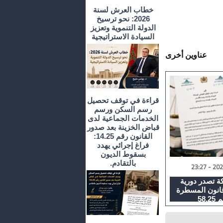
خطاب العرش لسنة
2026: نحو ترسيخ
الدولة التنموية وتعزيز
السيادة الاستراتيجية
عناوين أخرى
قراءة في توقف تحصيل
رسم السكن ورسم
الخدمات الجماعية لدى
قباض الخزينة بعد صدور
القانون رقم 14.25:
فراغ إجرائي يهدد
بسقوط الديون
بالتقادم.
كة تصدر دورية
قانون المسطرة
58.