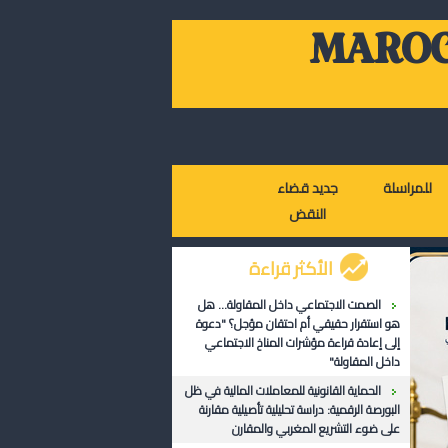
MAROC
للمراسلة
جديد قضاء
النقض
الأكثر قراءة
الصمت الاجتماعي داخل المقاولة... هل
هو استقرار حقيقي أم احتقان مؤجل؟ "دعوة
إلى إعادة قراءة مؤشرات المناخ الاجتماعي
داخل المقاولة"
الحماية القانونية للمعاملات المالية في ظل
البورصة الرقمية: دراسة تحليلية تأصيلية مقارنة
على ضوء التشريع المغربي والمقارن