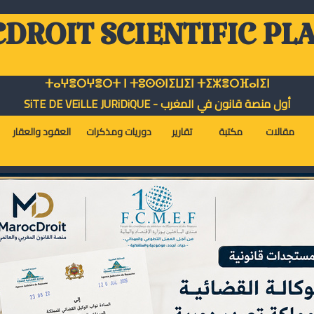
DROIT SCIENTIFIC PL
ⵜⴰⵖⴻⵔⵖⴻⵔⵜ ⵏ ⵜⵓⵙⵙⵏⵉⵡⵉⵏ ⵜⵉⵣⴻⵔⴼⴰⵏⵉⵏ
أول منصة قانون في المغرب - SiTE DE VEiLLE JURiDiQUE
مقالات
مكتبة
تقارير
دوريات ومذكرات
العقود والعقار