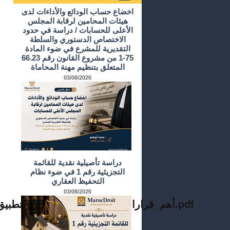
أرشيف الدراسات و الأبحاث
اخضاع حساب الودائع والأداءات لدى
هيئات المحامين لرقابة المجلس
الأعلى للحسابات / دراسة في حدود
الاختصاص الدستوري والسلطة
التقديرية للمشرع في ضوء المادة
75-1 من مشروع القانون رقم 66.23
المتعلق بتنظيم مهنة المحاماة
03/08/2026
دراسة تأصيلية نقدية للقائمة
التجزيئية رقم 1 في ضوء نظام
التحفيظ العقاري
03/08/2026
24_أهم_قرارات_المجلس_الأعلى_في_تطبيق_الكتاب_الثالث_من_مدونة_الأسرة_مجموعة_المعرفة_القانونية.pdf