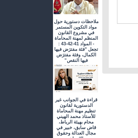
ملاحظات دستورية حول
مواد التكوين المستمر
في مشروع القانون
المنظم لمهنة المحاماة
- المواد 41-42-43 :
تجعل "فئة مفترَض فيها
الكمال، وفئة مفترَض
فيها النقص”
قراءة في الجوانب غير
الدستورية لقانون
تنظيم مهنة المحاماة
للأستاذ محمد الهيني
محام بهيئة الرباط،
قاض سابق، خبير في
مجال العدالة وحقوق