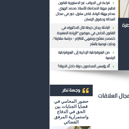
قراءة في الجوانب غير الدستورية لقانون
تنظيم مهنة المحاماة للأستاذ محمد الهيني
محام بهيئة الرباط، قاض سابق، خبير في مجال
العدالة وحقوق الإنسان
طرة
الباحثة ريحان خرطة تنال الدكتوراه في
القانون الخاص في موضوع "الإرادة المنفردة
كمصدر منشئ ومنهي للالتزام - دراسة مقارنة"،
وحازت توصية بالنشر
من البيروقراطية الإدارية إلى البيروقراطية
الرقمية
ألا يؤسس المحامون دولة داخل الدولة؟
جال العلاقات
أرشيف وجهة نظر
حضور المحامي في
قضايا الجنايات بين
الحق في الدفاع
واستمرارية المرفق
القضائي