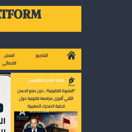
ATFORM
التشريع
العمل
القضائي
كلمة المدير المؤسس
"النشوة القانونية".. حين صنع الحسن
الثاني أقوى مرافعة قانونية حول
قضية الصحراء المغربية