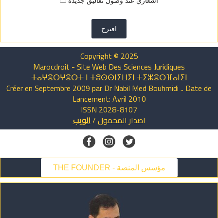
اشعاري عند وصول تعاليق جديدة
اقترح
Copyright © 2025
Marocdroit - Site Web Des Sciences Juridiques
ⵜⴰⵖⴻⵔⵖⴻⵔⵜ ⵏ ⵜⵓⵙⵙⵏⵉⵡⵉⵏ ⵜⵉⵣⴻⵔⴼⴰⵏⵉⵏ
Créer en Septembre 2009 par Dr Nabil Med Bouhmidi .. Date de
Lancement: Avril 2010
ISSN 2028-8107
اصدار
المحمول
/
الويب
THE FOUNDER - مؤسس المنصة