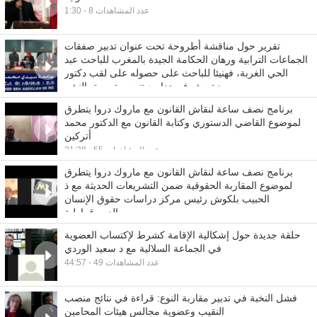
1:30 - عدد المشاهدات 8
تقرير حول مناقشة أطروحة تحت عنوان تدبير صفقات
الجماعات الترابية ورهان الحكامة الجيدة بالمغرب للباحث عبد
الحي الغربة، فهنيئا للباحث على حصوله على لقب دكتور
بميزة مشرف جدا مع تنويه وتوصية بالنشر
0:21 - عدد المشاهدات 26
برنامج نصف ساعة لنقاش القانون مع ماروك دروا يتطرق
لموضوع القاضي الدستوري وكتابة القانون مع الدكتور محمد
أتركين
31:38 - عدد المشاهدات 55
برنامج نصف ساعة لنقاش القانون مع ماروك دروا يتطرق
لموضوع المقاربة الحقوقية ضمن التشريعات الحديثة مع ذ
الحبيب بلكوش رئيس مركز دراسات حقوق الإنسان
والديموقراطية
31:47 - عدد المشاهدات 8
حلقة جديدة حول إشكالية الإقامة كشرط لإكتساب العضوية
في الجماعة السلالية مع د سعيد الوردي
44:57 - عدد المشاهدات 49
فشل النخبة في تدبير مقاربة النوع: قراءة في نتائج منصب
النقيب وعضوية مجالس هيئات المحامين