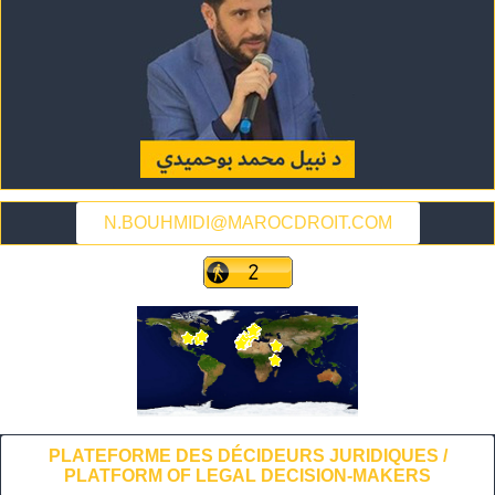
N.BOUHMIDI@MAROCDROIT.COM
PLATEFORME DES DÉCIDEURS JURIDIQUES /
PLATFORM OF LEGAL DECISION-MAKERS