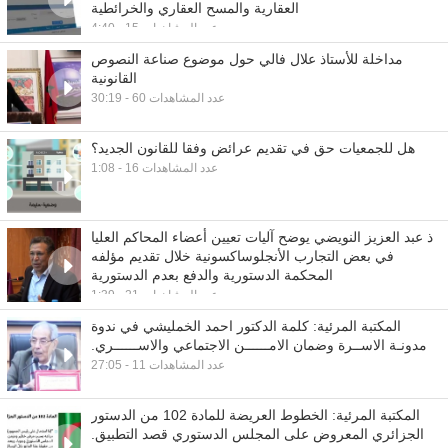
العقارية والمسح العقاري والخرائطية
4:40 - عدد المشاهدات 15
مداخلة للأستاذ علال فالي حول موضوع صناعة النصوص
القانونية
30:19 - عدد المشاهدات 60
هل للجمعيات حق في تقديم عرائض وفقا للقانون الجديد؟
1:08 - عدد المشاهدات 16
ذ عبد العزيز النويضي يوضح آليات تعيين أعضاء المحاكم العليا
في بعض التجارب الأنجلوساكسونية خلال تقديم مؤلفه
المحكمة الدستورية والدفع بعدم الدستورية
1:39 - عدد المشاهدات 21
المكتبة المرئية: كلمة الدكتور احمد الخمليشي في ندوة
مدونـة الاســرة وضمان الامــــــن الاجتماعي والاســــــري.
27:05 - عدد المشاهدات 11
المكتبة المرئية: الخطوط العريضة للمادة 102 من الدستور
الجزائري المعروض على المجلس الدستوري قصد التطبيق.