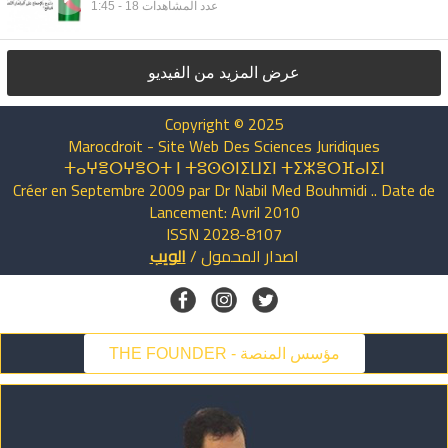
1:45 - عدد المشاهدات 18
عرض المزيد من الفيديو
Copyright © 2025
Marocdroit - Site Web Des Sciences Juridiques
ⵜⴰⵖⴻⵔⵖⴻⵔⵜ ⵏ ⵜⵓⵙⵙⵏⵉⵡⵉⵏ ⵜⵉⵣⴻⵔⴼⴰⵏⵉⵏ
Créer en Septembre 2009 par Dr Nabil Med Bouhmidi .. Date de
Lancement: Avril 2010
ISSN 2028-8107
اصدار
المحمول
/
الويب
THE FOUNDER - مؤسس المنصة