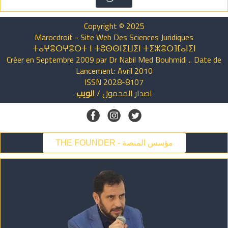
Copyright © 2025
Marocdroit - Site Web Des Sciences Juridiques
ⵜⴰⵖⴻⵔⵖⴻⵔⵜ ⵏ ⵜⵓⵙⵙⵏⵉⵡⵉⵏ ⵜⵉⵣⴻⵔⴼⴰⵏⵉⵏ
Créer en Septembre 2009 par Dr Nabil Med Bouhmidi .. Date de
Lancement: Avril 2010
ISSN 2028-8107
الويب
/
المحمول
اصدار
THE FOUNDER - مؤسس المنصة