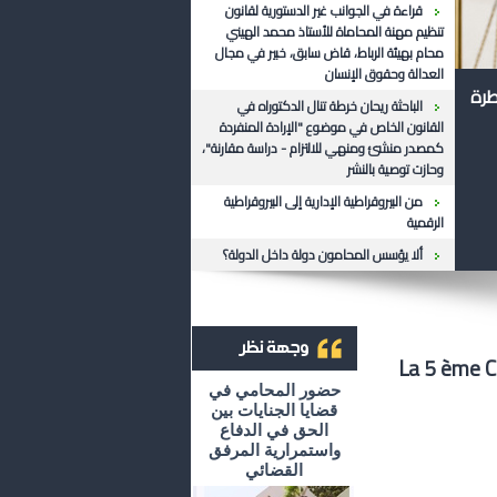
قراءة في الجوانب غير الدستورية لقانون
تنظيم مهنة المحاماة للأستاذ محمد الهيني
محام بهيئة الرباط، قاض سابق، خبير في مجال
العدالة وحقوق الإنسان
طرة
الباحثة ريحان خرطة تنال الدكتوراه في
القانون الخاص في موضوع "الإرادة المنفردة
كمصدر منشئ ومنهي للالتزام - دراسة مقارنة"،
وحازت توصية بالنشر
من البيروقراطية الإدارية إلى البيروقراطية
الرقمية
ألا يؤسس المحامون دولة داخل الدولة؟
La 5 ème C
أرشيف وجهة نظر
حضور المحامي في
قضايا الجنايات بين
الحق في الدفاع
واستمرارية المرفق
القضائي