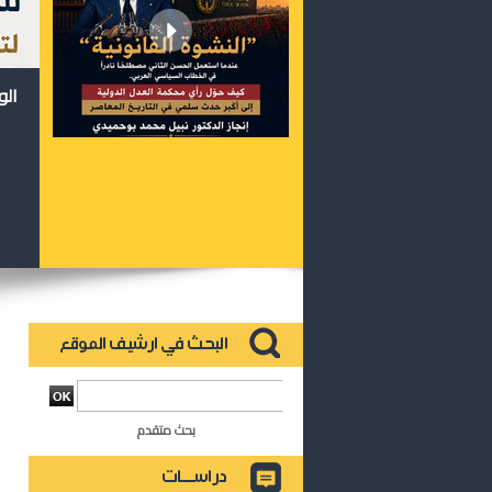
الو
بحث متقدم