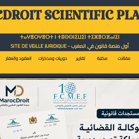
DROIT SCIENTIFIC PL
ⵜⴰⵖⴻⵔⵖⴻⵔⵜ ⵏ ⵜⵓⵙⵙⵏⵉⵡⵉⵏ ⵜⵉⵣⴻⵔⴼⴰⵏⵉⵏ
أول منصة قانون في المغرب - SiTE DE VEiLLE JURiDiQUE
مقالات
مكتبة
تقارير
دوريات ومذكرات
العقود والعقار