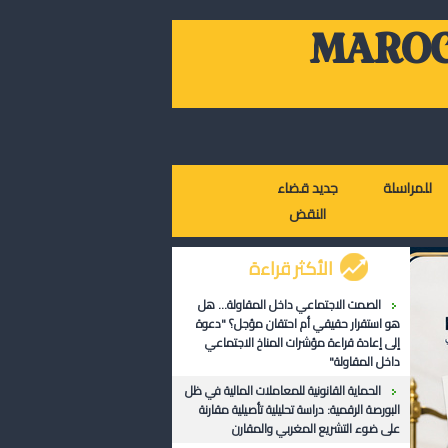
MAROC
للمراسلة
جديد قضاء
النقض
الأكثر قراءة
الصمت الاجتماعي داخل المقاولة... هل
هو استقرار حقيقي أم احتقان مؤجل؟ "دعوة
إلى إعادة قراءة مؤشرات المناخ الاجتماعي
داخل المقاولة"
الحماية القانونية للمعاملات المالية في ظل
البورصة الرقمية: دراسة تحليلية تأصيلية مقارنة
على ضوء التشريع المغربي والمقارن