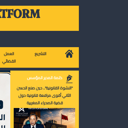
ATFORM
التشريع
العمل
القضائي
كلمة المدير المؤسس
"النشوة القانونية".. حين صنع الحسن
الثاني أقوى مرافعة قانونية حول
قضية الصحراء المغربية