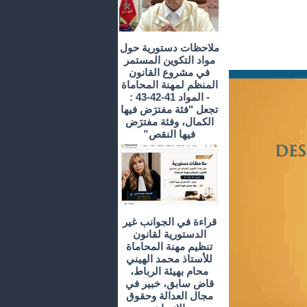
ملاحظات دستورية حول
مواد التكوين المستمر
في مشروع القانون
المنظم لمهنة المحاماة
- المواد 41-42-43 :
تجعل "فئة مفترَض فيها
الكمال، وفئة مفترَض
فيها النقص”
قراءة في الجوانب غير
الدستورية لقانون
تنظيم مهنة المحاماة
للأستاذ محمد الهيني
محام بهيئة الرباط،
قاض سابق، خبير في
مجال العدالة وحقوق