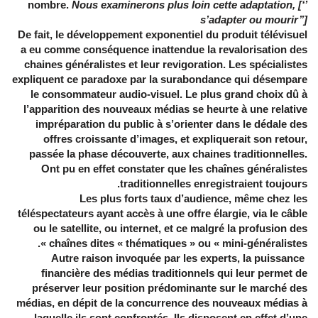
nombre.
Nous examinerons plus loin cette adaptation, [‘’
s’adapter ou mourir’’]
De fait, le développement exponentiel du produit télévisuel
a eu comme conséquence inattendue la revalorisation des
chaines généralistes et leur revigoration. Les spécialistes
expliquent ce paradoxe par la surabondance qui désempare
le consommateur audio-visuel. Le plus grand choix dû à
l’apparition des nouveaux médias se heurte à une relative
impréparation du public à s’orienter dans le dédale des
offres croissante d’images, et expliquerait son retour,
passée la phase découverte, aux chaines traditionnelles.
Ont pu en effet constater que les chaînes généralistes
traditionnelles enregistraient toujours.
Les plus forts taux d’audience, même chez les
téléspectateurs ayant accès à une offre élargie, via le câble
ou le satellite, ou internet, et ce malgré la profusion des
chaînes dites « thématiques » ou « mini-généralistes ».
Autre raison invoquée par les experts, la puissance
financière des médias traditionnels qui leur permet de
préserver leur position prédominante sur le marché des
médias, en dépit de la concurrence des nouveaux médias à
laquelle ils sont confrontés. Ils disposent en effet d’une