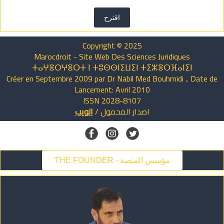
اقترح
Copyright © 2025
Marocdroit - Site Web Des Sciences Juridiques
ⵜⴰⵖⴻⵔⵖⴻⵔⵜ ⵏ ⵜⵓⵙⵙⵏⵉⵡⵉⵏ ⵜⵉⵣⴻⵔⴼⴰⵏⵉⵏ
Créer en Septembre 2009 par Dr Nabil Med Bouhmidi .. Date de
Lancement: Avril 2010
ISSN 2028-8107
الويب
/
المحمول
اصدار
THE FOUNDER - مؤسس المنصة