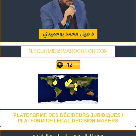
N.BOUHMIDI@MAROCDROIT.COM
PLATEFORME DES DÉCIDEURS JURIDIQUES /
PLATFORM OF LEGAL DECISION-MAKERS