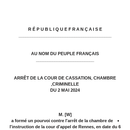
R É P U B L I Q U E F R A N Ç A I S E
________________________________________
AU NOM DU PEUPLE FRANÇAIS
_________________________
ARRÊT DE LA COUR DE CASSATION, CHAMBRE
CRIMINELLE,
DU 2 MAI 2024
M. [W]
a formé un pourvoi contre l'arrêt de la chambre de
l'instruction de la cour d'appel de Rennes, en date du 6