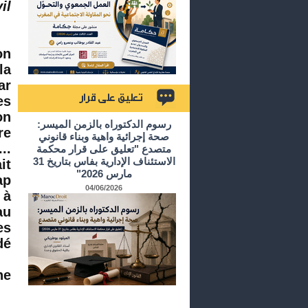
 ;
on
la
ar
es
on
تعليق على قرار
رسوم الدكتوراه بالزمن الميسر:
re
صحة إجرائية واهية وبناء قانوني
..
متصدع "تعليق على قرار محكمة
الاستئناف الإدارية بفاس بتاريخ 31
it
مارس 2026"
ap
04/06/2026
 à
au
es
 ;
 :