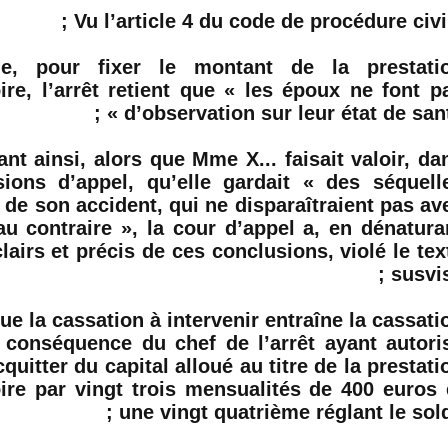
Vu l’article 4 du code de procédure civile
e, pour fixer le montant de la prestati
re, l’arrêt retient que « les époux ne font p
d’observation sur leur état de santé »
nt ainsi, alors que Mme X... faisait valoir, da
ions d’appel, qu’elle gardait « des séquell
de son accident, qui ne disparaîtraient pas av
au contraire », la cour d’appel a, en dénatura
lairs et précis de ces conclusions, violé le tex
susvisé
ue la cassation à intervenir entraîne la cassati
 conséquence du chef de l’arrêt ayant autori
cquitter du capital alloué au titre de la prestati
re par vingt trois mensualités de 400
euros
une vingt quatrième réglant le solde