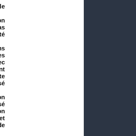
 ;
on
as
 ;
ns
es
ec
nt
te
 ;
on
sé
on
et
 ;