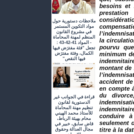
besoins et 
prestatio
considéra
ملاحظات دستورية حول
compensat
مواد التكوين المستمر
في مشروع القانون
l’indemnisat
المنظم لمهنة المحاماة
la circulati
- المواد 41-42-43 :
pourvu que
تجعل "فئة مفترَض فيها
الكمال، وفئة مفترَض
minimum de 
فيها النقص”
indemnitair
montant de 
l’indemnisa
accident de 
en compte à
du divorce
قراءة في الجوانب غير
indemnisat
الدستورية لقانون
تنظيم مهنة المحاماة
indemnitair
للأستاذ محمد الهيني
conduire à
محام بهيئة الرباط،
seulement 
قاض سابق، خبير في
titre à la da
مجال العدالة وحقوق