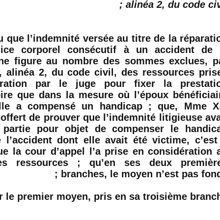
alinéa 2, du code civil
 que l’indemnité versée au titre de la réparati
dice corporel consécutif à un accident de 
 ne figure au nombre des sommes exclues, p
2, alinéa 2, du code civil, des ressources pris
ration par le juge pour fixer la prestati
re que dans la mesure où l’époux bénéficiai
’elle a compensé un handicap ; que, Mme X.
offert de prouver que l’indemnité litigieuse ava
 partie pour objet de compenser le handic
 l’accident dont elle avait été victime, c’est
ue la cour d’appel l’a prise en considération 
es ressources ; qu’en ses deux premièr
branches, le moyen n’est pas fondé
 le premier moyen, pris en sa troisième branche