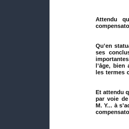
Attendu qu
compensatoi
Qu’en statua
ses conclus
importantes 
l’âge, bien 
les termes c
Et attendu q
par voie de
M. Y... à s’a
compensatoi