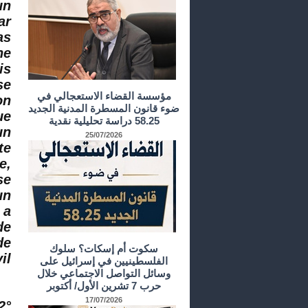
un
ar
as
ne
is
se
مؤسسة القضاء الاستعجالي في
on
ضوء قانون المسطرة المدنية الجديد
ue
58.25 دراسة تحليلية نقدية
un
25/07/2026
te
e,
se
un
 a
de
de
سكوت أم إسكات؟ سلوك
l ;
الفلسطينيين في إسرائيل على
وسائل التواصل الاجتماعي خلال
حرب 7 تشرين الأول/ أكتوبر
17/07/2026
°/ que,