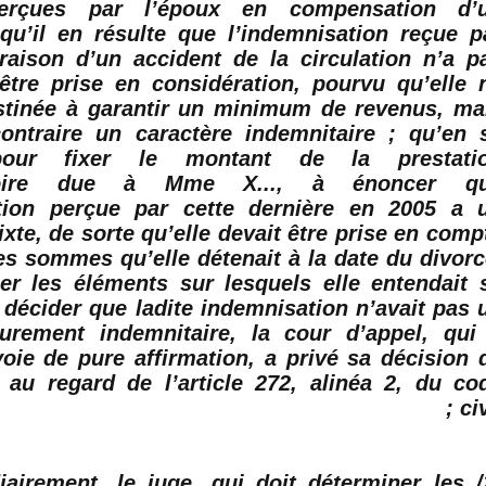
rçues par l’époux en compensation d’
qu’il en résulte que l’indemnisation reçue p
 raison d’un accident de la circulation n’a p
être prise en considération, pourvu qu’elle 
stinée à garantir un minimum de revenus, ma
contraire un caractère
indemnitaire
; qu’en 
pour fixer le montant de la prestati
toire due à Mme X..., à énoncer q
ation perçue par cette dernière en 2005 a 
xte, de sorte qu’elle devait être prise en comp
es sommes qu’elle détenait à la date du divorc
er les éléments sur lesquels elle entendait 
 décider que ladite indemnisation n’avait pas 
purement
indemnitaire
, la cour d’appel, qui
voie de pure affirmation, a privé sa décision 
 au regard de l’article 272, alinéa 2, du co
civi
iairement
, le juge, qui doit déterminer les
2