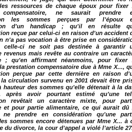
les ressources de chaque époux pour fixer 
n compensatoire, ne saurait prendre 
tion les sommes perçues par l’époux 
ion d’un handicap ; qu’il en résulte q
ion reçue par celui-ci en raison d’un accident 
on n’a pas vocation à être prise en considérati
 celle-ci ne soit pas destinée à garantir 
revenus mais revête au contraire un caractè
e
; qu’en affirmant néanmoins, pour fixer 
la prestation compensatoire due à Mme X..., q
tion perçue par cette dernière en raison d’
la circulation survenu en 2001 devait être pri
 hauteur des sommes qu’elle détenait à la da
, après avoir pourtant estimé qu’une tel
ion revêtait un caractère mixte, pour part
e
et pour partie alimentaire, ce qui aurait dû 
 ne prendre en considération qu’une part
des sommes encore détenues par Mme X... à 
te du divorce, la cour d’appel a violé l’article 27