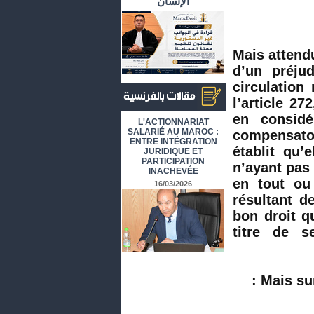
الإنسان
Mais attendu
d’un préju
circulation
l’article 27
en considé
أرشيف المقالات باللغة الفرنسية
L'ACTIONNARIAT
SALARIÉ AU MAROC :
compensatoi
ENTRE INTÉGRATION
établit qu
JURIDIQUE ET
PARTICIPATION
n’ayant pas 
INACHEVÉE
en tout ou
16/03/2026
résultant de
bon droit q
titre de s
Mais sur