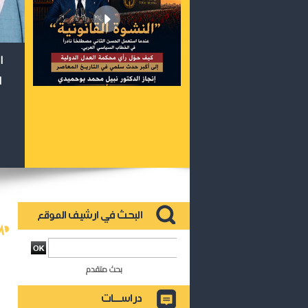
ا
ا
بحث متقدم