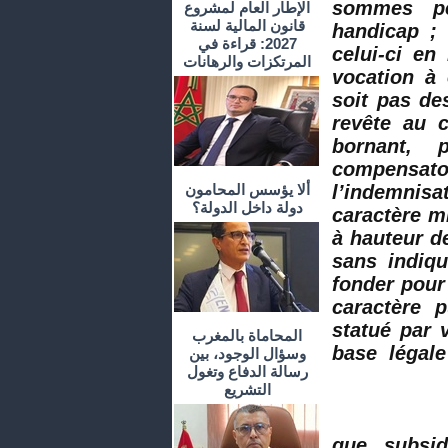
sommes pe
الإطار العام لمشروع
قانون المالية لسنة
handicap ; 
2027: قراءة في
celui-ci en
المرتكزات والرهانات
vocation à 
soit pas de
revête au 
bornant, 
compensa
l’indemnis
ألا يؤسس المحامون
دولة داخل الدولة؟
caractère mi
à hauteur d
sans indiqu
fonder pour
caractère 
statué par 
المحاماة بالمغرب
base légale
وسؤال الوجود، بين
رسالة الدفاع وتغول
التشريع
subsid