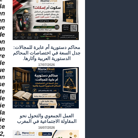
la
en
en
ue
de
on
محاكم دستورية أم عابرة للمجالات:
un
جدل السعة في اختصاصات المحاكم
re
الدستورية العربية وآثارها.
le
17/07/2026
ue
un
se
te
le
ie
la
العمل الجمعوي والتحول نحو
ie
المقاولة الاجتماعية في المغرب
ce
16/07/2026
2,