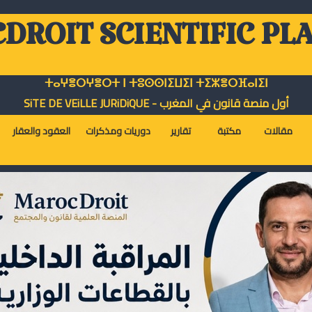
DROIT SCIENTIFIC PL
ⵜⴰⵖⴻⵔⵖⴻⵔⵜ ⵏ ⵜⵓⵙⵙⵏⵉⵡⵉⵏ ⵜⵉⵣⴻⵔⴼⴰⵏⵉⵏ
أول منصة قانون في المغرب - SiTE DE VEiLLE JURiDiQUE
مقالات
مكتبة
تقارير
دوريات ومذكرات
العقود والعقار