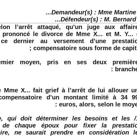
Demandeur(s) : Mme
Martine
Défendeur(s) : M. Bernard Y.
lon l’arrêt attaqué, qu’un juge aux affair
a prononcé le divorce de Mme X... et M. Y... 
ce dernier au versement d’une prestati
compensatoire sous forme de capital
emier moyen, pris en ses deux premièr
branches
Mme X... fait grief à l’arrêt de lui allouer u
 compensatoire d’un montant limité à 34 9
euros
, alors, selon le moyen
juge, qui doit déterminer les besoins et les
 de chaque époux pour fixer la prestati
ire, ne saurait prendre en considération l