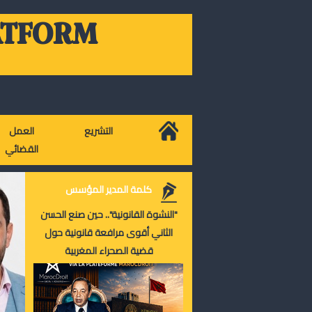
ATFORM
التشريع
العمل
القضائي
كلمة المدير المؤسس
"النشوة القانونية".. حين صنع الحسن
الثاني أقوى مرافعة قانونية حول
قضية الصحراء المغربية