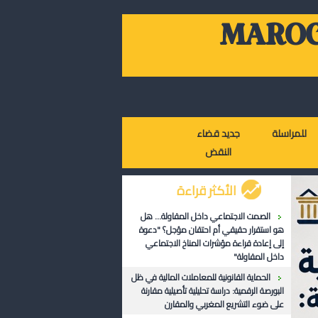
MAROC
للمراسلة
جديد قضاء
النقض
الأكثر قراءة
الصمت الاجتماعي داخل المقاولة... هل
هو استقرار حقيقي أم احتقان مؤجل؟ "دعوة
إلى إعادة قراءة مؤشرات المناخ الاجتماعي
داخل المقاولة"
الحماية القانونية للمعاملات المالية في ظل
البورصة الرقمية: دراسة تحليلية تأصيلية مقارنة
على ضوء التشريع المغربي والمقارن