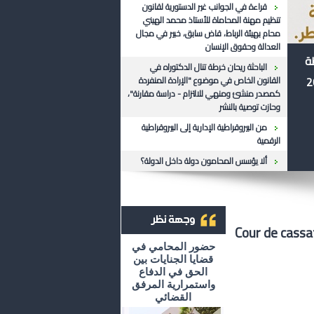
قراءة في الجوانب غير الدستورية لقانون
تنظيم مهنة المحاماة للأستاذ محمد الهيني
محام بهيئة الرباط، قاض سابق، خبير في مجال
العدالة وحقوق الإنسان
ظة
الباحثة ريحان خرطة تنال الدكتوراه في
القانون الخاص في موضوع "الإرادة المنفردة
كمصدر منشئ ومنهي للالتزام - دراسة مقارنة"،
وحازت توصية بالنشر
من البيروقراطية الإدارية إلى البيروقراطية
الرقمية
ألا يؤسس المحامون دولة داخل الدولة؟
Cour de cassa
أرشيف وجهة نظر
حضور المحامي في
قضايا الجنايات بين
الحق في الدفاع
واستمرارية المرفق
القضائي