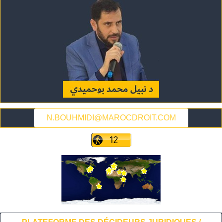
N.BOUHMIDI@MAROCDROIT.COM