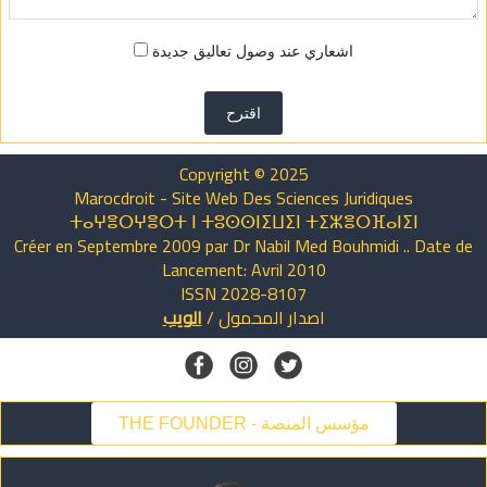
اشعاري عند وصول تعاليق جديدة
اقترح
Copyright © 2025
Marocdroit - Site Web Des Sciences Juridiques
ⵜⴰⵖⴻⵔⵖⴻⵔⵜ ⵏ ⵜⵓⵙⵙⵏⵉⵡⵉⵏ ⵜⵉⵣⴻⵔⴼⴰⵏⵉⵏ
Créer en Septembre 2009 par Dr Nabil Med Bouhmidi .. Date de
Lancement: Avril 2010
ISSN 2028-8107
الويب
/
المحمول
اصدار
THE FOUNDER - مؤسس المنصة