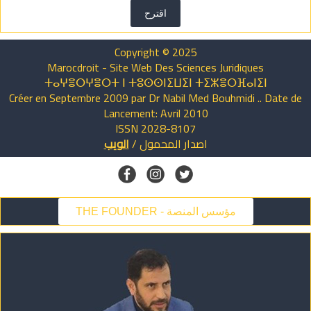
اقترح
Copyright © 2025
Marocdroit - Site Web Des Sciences Juridiques
ⵜⴰⵖⴻⵔⵖⴻⵔⵜ ⵏ ⵜⵓⵙⵙⵏⵉⵡⵉⵏ ⵜⵉⵣⴻⵔⴼⴰⵏⵉⵏ
Créer en Septembre 2009 par Dr Nabil Med Bouhmidi .. Date de
Lancement: Avril 2010
ISSN 2028-8107
اصدار
المحمول
/
الويب
THE FOUNDER - مؤسس المنصة