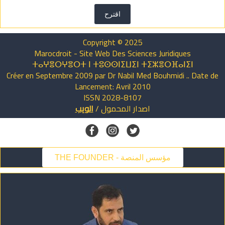
اقترح
Copyright © 2025
Marocdroit - Site Web Des Sciences Juridiques
ⵜⴰⵖⴻⵔⵖⴻⵔⵜ ⵏ ⵜⵓⵙⵙⵏⵉⵡⵉⵏ ⵜⵉⵣⴻⵔⴼⴰⵏⵉⵏ
Créer en Septembre 2009 par Dr Nabil Med Bouhmidi .. Date de
Lancement: Avril 2010
ISSN 2028-8107
اصدار
المحمول
/
الويب
THE FOUNDER - مؤسس المنصة