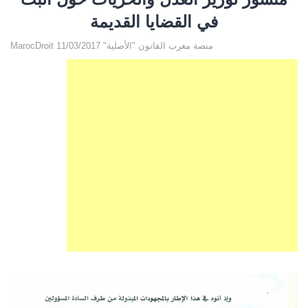
في القضايا القديمة‎
MarocDroit منصة مغرب القانون "الأصلية" 11/03/2017