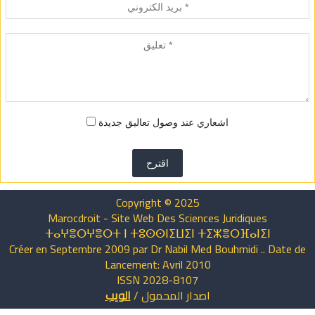
اشعاري عند وصول تعاليق جديدة
اقترح
Copyright © 2025
Marocdroit - Site Web Des Sciences Juridiques
ⵜⴰⵖⴻⵔⵖⴻⵔⵜ ⵏ ⵜⵓⵙⵙⵏⵉⵡⵉⵏ ⵜⵉⵣⴻⵔⴼⴰⵏⵉⵏ
Créer en Septembre 2009 par Dr Nabil Med Bouhmidi .. Date de
Lancement: Avril 2010
ISSN 2028-8107
اصدار
المحمول
/
الويب