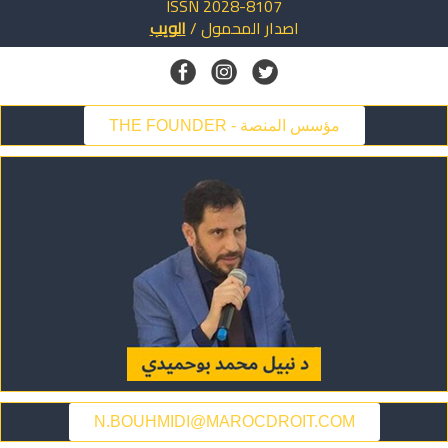
ISSN 2028-8107
اصدار
المحمول
/
الويب
THE FOUNDER - مؤسس المنصة
N.BOUHMIDI@MAROCDROIT.COM