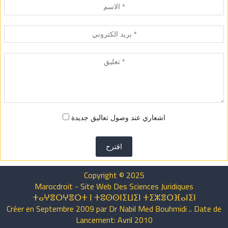
اشعاري عند وصول تعاليق جديدة
اقترح
Copyright © 2025
Marocdroit - Site Web Des Sciences Juridiques
ⵜⴰⵖⴻⵔⵖⴻⵔⵜ ⵏ ⵜⵓⵙⵙⵏⵉⵡⵉⵏ ⵜⵉⵣⴻⵔⴼⴰⵏⵉⵏ
Créer en Septembre 2009 par Dr Nabil Med Bouhmidi .. Date de
Lancement: Avril 2010