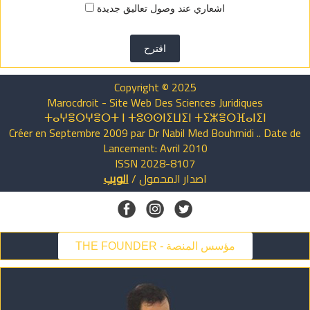
اشعاري عند وصول تعاليق جديدة
اقترح
Copyright © 2025
Marocdroit - Site Web Des Sciences Juridiques
ⵜⴰⵖⴻⵔⵖⴻⵔⵜ ⵏ ⵜⵓⵙⵙⵏⵉⵡⵉⵏ ⵜⵉⵣⴻⵔⴼⴰⵏⵉⵏ
Créer en Septembre 2009 par Dr Nabil Med Bouhmidi .. Date de
Lancement: Avril 2010
ISSN 2028-8107
اصدار
المحمول
/
الويب
THE FOUNDER - مؤسس المنصة