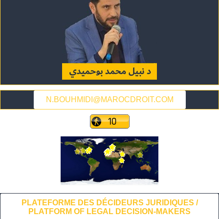
N.BOUHMIDI@MAROCDROIT.COM
PLATEFORME DES DÉCIDEURS JURIDIQUES /
PLATFORM OF LEGAL DECISION-MAKERS