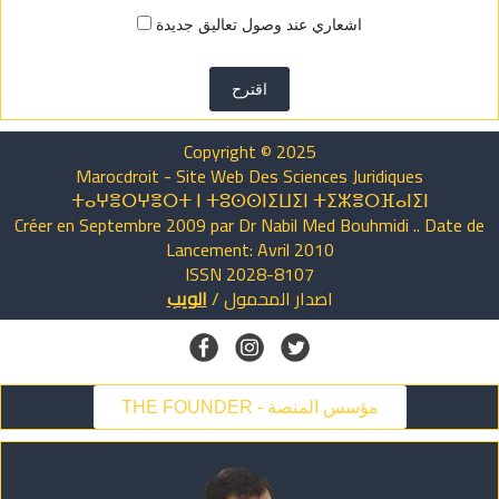
اشعاري عند وصول تعاليق جديدة
اقترح
Copyright © 2025
Marocdroit - Site Web Des Sciences Juridiques
ⵜⴰⵖⴻⵔⵖⴻⵔⵜ ⵏ ⵜⵓⵙⵙⵏⵉⵡⵉⵏ ⵜⵉⵣⴻⵔⴼⴰⵏⵉⵏ
Créer en Septembre 2009 par Dr Nabil Med Bouhmidi .. Date de
Lancement: Avril 2010
ISSN 2028-8107
اصدار
المحمول
/
الويب
THE FOUNDER - مؤسس المنصة