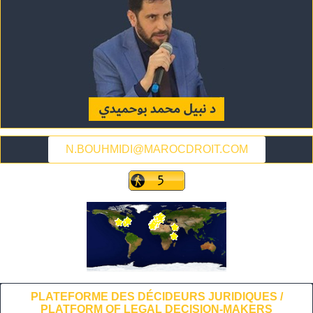
N.BOUHMIDI@MAROCDROIT.COM
PLATEFORME DES DÉCIDEURS JURIDIQUES /
PLATFORM OF LEGAL DECISION-MAKERS