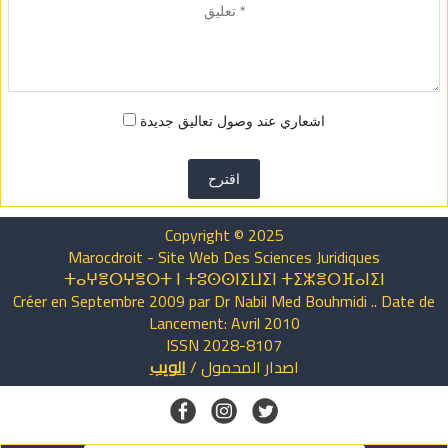
اشعاري عند وصول تعاليق جديدة
اقترح
Copyright © 2025
Marocdroit - Site Web Des Sciences Juridiques
ⵜⴰⵖⴻⵔⵖⴻⵔⵜ ⵏ ⵜⵓⵙⵙⵏⵉⵡⵉⵏ ⵜⵉⵣⴻⵔⴼⴰⵏⵉⵏ
Créer en Septembre 2009 par Dr Nabil Med Bouhmidi .. Date de
Lancement: Avril 2010
ISSN 2028-8107
اصدار
المحمول
/
الويب