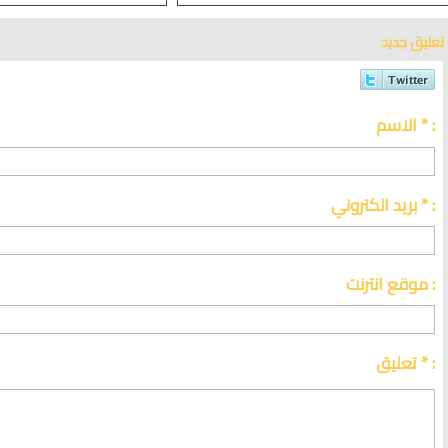
تعليق جديد
الاسم * :
بريد الكتروني * :
موقع انترنت :
تعليق * :