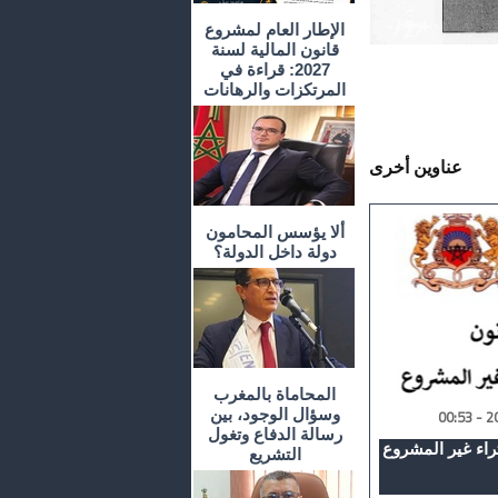
الإطار العام لمشروع
قانون المالية لسنة
2027: قراءة في
المرتكزات والرهانات
عناوين أخرى
ألا يؤسس المحامون
دولة داخل الدولة؟
المحاماة بالمغرب
وسؤال الوجود، بين
رسالة الدفاع وتغول
راء غير المشروع
التشريع