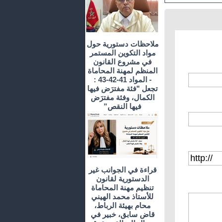
ملاحظات دستورية حول
مواد التكوين المستمر
في مشروع القانون
المنظم لمهنة المحاماة
- المواد 41-42-43 :
تجعل "فئة مفترَض فيها
الكمال، وفئة مفترَض
فيها النقص”
قراءة في الجوانب غير
الدستورية لقانون
تنظيم مهنة المحاماة
للأستاذ محمد الهيني
محام بهيئة الرباط،
قاض سابق، خبير في