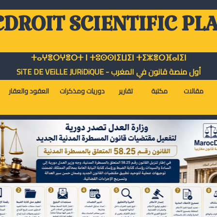
DROIT SCIENTIFIC PL
ⵜⴰⵖⴻⵔⵖⴻⵔⵜ ⵏ ⵜⵓⵙⵙⵏⵉⵡⵉⵏ ⵜⵉⵣⴻⵔⴼⴰⵏⵉⵏ
أول منصة قانون في المغرب - SiTE DE VEiLLE JURiDiQUE
مقالات
مكتبة
تقارير
دوريات ومذكرات
العقود والعقار