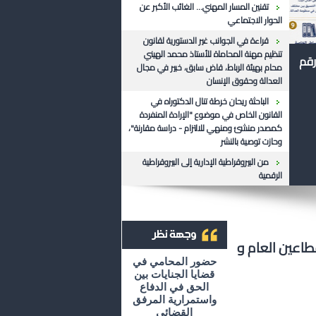
تقنين المسار المهني... الغائب الأكبر عن
الحوار الاجتماعي
قراءة في الجوانب غير الدستورية لقانون
تنظيم مهنة المحاماة للأستاذ محمد الهيني
رقم
محام بهيئة الرباط، قاض سابق، خبير في مجال
العدالة وحقوق الإنسان
الباحثة ريحان خرطة تنال الدكتوراه في
القانون الخاص في موضوع "الإرادة المنفردة
كمصدر منشئ ومنهي للالتزام - دراسة مقارنة"،
وحازت توصية بالنشر
من البيروقراطية الإدارية إلى البيروقراطية
الرقمية
اعين العام و
أرشيف وجهة نظر
حضور المحامي في
قضايا الجنايات بين
الحق في الدفاع
واستمرارية المرفق
القضائي