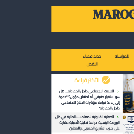
MAROC
للمراسلة
جديد قضاء
النقض
الأكثر قراءة
الصمت الاجتماعي داخل المقاولة... هل
هو استقرار حقيقي أم احتقان مؤجل؟ "دعوة
إلى إعادة قراءة مؤشرات المناخ الاجتماعي
داخل المقاولة"
الحماية القانونية للمعاملات المالية في ظل
البورصة الرقمية: دراسة تحليلية تأصيلية مقارنة
على ضوء التشريع المغربي والمقارن