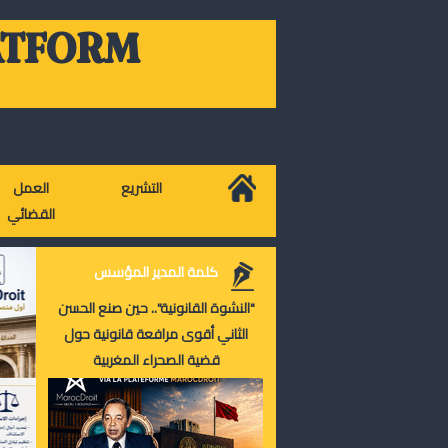
ATFORM
التشريع
العمل
القضائي
كلمة المدير المؤسس
"النشوة القانونية".. حين صنع الحسن
الثاني أقوى مرافعة قانونية حول
قضية الصحراء المغربية