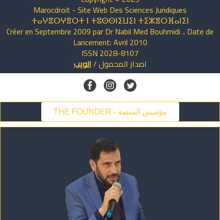
Marocdroit - Site Web Des Sciences Juridiques
ⵜⴰⵖⴻⵔⵖⴻⵔⵜ ⵏ ⵜⵓⵙⵙⵏⵉⵡⵉⵏ ⵜⵉⵣⴻⵔⴼⴰⵏⵉⵏ
Créer en Septembre 2009 par Dr Nabil Med Bouhmidi .. Date de
Lancement: Avril 2010
ISSN 2028-8107
اصدار
المحمول
/
الويب
THE FOUNDER - مؤسس المنصة