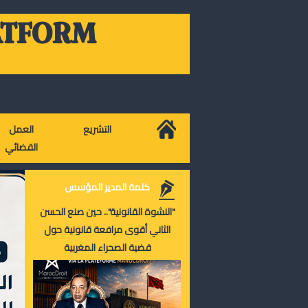
ATFORM
التشريع
العمل
القضائي
كلمة المدير المؤسس
"النشوة القانونية".. حين صنع الحسن
الثاني أقوى مرافعة قانونية حول
قضية الصحراء المغربية