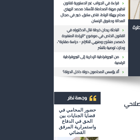
قراءة في الجوانب غير الدستورية لقانون
تنظيم مهنة المحاماة للأستاذ محمد الهيني
محام بهيئة الرباط، قاض سابق، خبير في مجال
العدالة وحقوق الإنسان
طرة
الباحثة ريحان خرطة تنال الدكتوراه في
القانون الخاص في موضوع "الإرادة المنفردة
كمصدر منشئ ومنهي للالتزام - دراسة مقارنة"،
وحازت توصية بالنشر
من البيروقراطية الإدارية إلى البيروقراطية
الرقمية
ألا يؤسس المحامون دولة داخل الدولة؟
إصلاحي
أرشيف وجهة نظر
حضور المحامي في
قضايا الجنايات بين
الحق في الدفاع
واستمرارية المرفق
القضائي