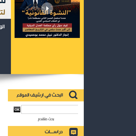
الو
بحث متقدم