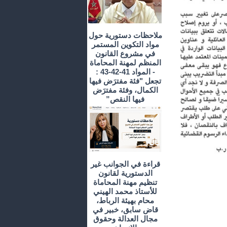
ملاحظات دستورية حول
مواد التكوين المستمر
في مشروع القانون
المنظم لمهنة المحاماة
- المواد 41-42-43 :
تجعل "فئة مفترَض فيها
الكمال، وفئة مفترَض
فيها النقص”
قراءة في الجوانب غير
الدستورية لقانون
تنظيم مهنة المحاماة
للأستاذ محمد الهيني
محام بهيئة الرباط،
قاض سابق، خبير في
مجال العدالة وحقوق