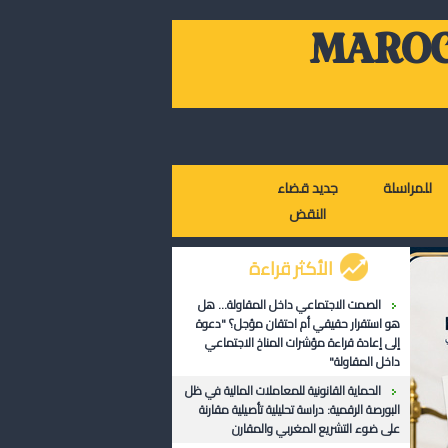
MAROC
للمراسلة
جديد قضاء
النقض
الأكثر قراءة
الصمت الاجتماعي داخل المقاولة... هل
هو استقرار حقيقي أم احتقان مؤجل؟ "دعوة
إلى إعادة قراءة مؤشرات المناخ الاجتماعي
داخل المقاولة"
الحماية القانونية للمعاملات المالية في ظل
البورصة الرقمية: دراسة تحليلية تأصيلية مقارنة
على ضوء التشريع المغربي والمقارن