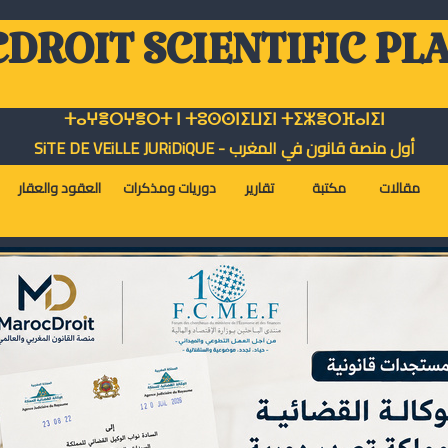
DROIT SCIENTIFIC PL
ⵜⴰⵖⴻⵔⵖⴻⵔⵜ ⵏ ⵜⵓⵙⵙⵏⵉⵡⵉⵏ ⵜⵉⵣⴻⵔⴼⴰⵏⵉⵏ
أول منصة قانون في المغرب - SiTE DE VEiLLE JURiDiQUE
مقالات
مكتبة
تقارير
دوريات ومذكرات
العقود والعقار