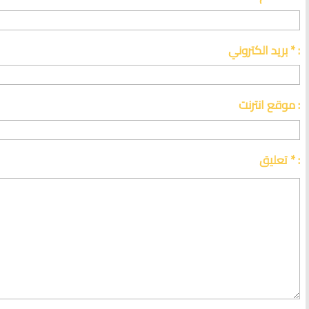
بريد الكتروني * :
موقع انترنت :
تعليق * :