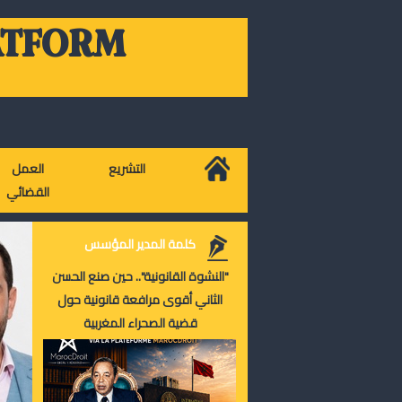
ATFORM
التشريع
العمل
القضائي
كلمة المدير المؤسس
"النشوة القانونية".. حين صنع الحسن
الثاني أقوى مرافعة قانونية حول
قضية الصحراء المغربية