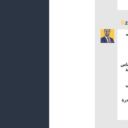
8.
ه
ناس
ة
ي
درة