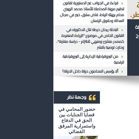
قراءة في الجوانب غير الدستورية لقانون
تنظيم مهنة المحاماة للأستاذ محمد الهيني
محام بهيئة الرباط، قاض سابق، خبير في مجال
العدالة وحقوق الإنسان
ظة
الباحثة ريحان خرطة تنال الدكتوراه في
القانون الخاص في موضوع "الإرادة المنفردة
كمصدر منشئ ومنهي للالتزام - دراسة مقارنة"،
وحازت توصية بالنشر
من البيروقراطية الإدارية إلى البيروقراطية
الرقمية
ألا يؤسس المحامون دولة داخل الدولة؟
أرشيف وجهة نظر
حضور المحامي في
قضايا الجنايات بين
الحق في الدفاع
واستمرارية المرفق
القضائي