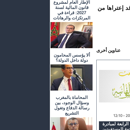
الإطار العام لمشروع
د إعتراها من
قانون المالية لسنة
2027: قراءة في
المرتكزات والرهانات
عناوين أخرى
ألا يؤسس المحامون
دولة داخل الدولة؟
المحاماة بالمغرب
وسؤال الوجود، بين
رسالة الدفاع وتغول
التشريع
لرابعة لمبادرة
هة للمستفيدين