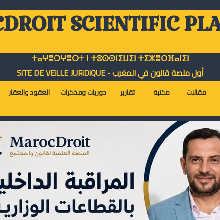
DROIT SCIENTIFIC PL
ⵜⴰⵖⴻⵔⵖⴻⵔⵜ ⵏ ⵜⵓⵙⵙⵏⵉⵡⵉⵏ ⵜⵉⵣⴻⵔⴼⴰⵏⵉⵏ
أول منصة قانون في المغرب - SiTE DE VEiLLE JURiDiQUE
مقالات
مكتبة
تقارير
دوريات ومذكرات
العقود والعقار