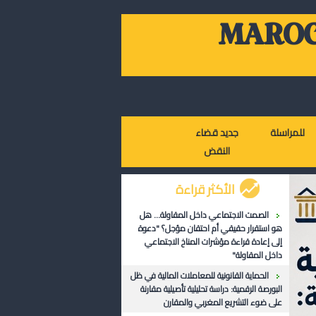
MAROC
للمراسلة
جديد قضاء
النقض
الأكثر قراءة
الصمت الاجتماعي داخل المقاولة... هل
هو استقرار حقيقي أم احتقان مؤجل؟ "دعوة
إلى إعادة قراءة مؤشرات المناخ الاجتماعي
داخل المقاولة"
الحماية القانونية للمعاملات المالية في ظل
البورصة الرقمية: دراسة تحليلية تأصيلية مقارنة
على ضوء التشريع المغربي والمقارن