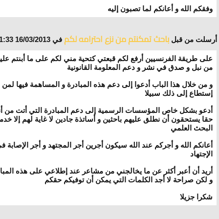
وفقكم الله و أعانكم لما تصبون إليه
باحث تمكنتم من نزع احترامه لكم
أرسلت من قبل
في 16/03/2013 21:33
على طريقة الفرنسيين أرفع لكم قبعتي كتحية مني لكم على ما أبنتم علي
من نبل و صدق في نشر و دعم المعلومة القانونية
و من خلال هذا الباب أدعوا إلى دعم هذه المبادرة و المساهمة فيها لمن
إستطاع إلى ذلك سبيلا
أدعو بشكل خاص المؤسسات الرسمية إلى دعم المبادرة التي أتت من أ
حقا يستحقون أن نطلق عليهم باحثين و أساتذة جادين لا غاية لهم إلا خدم
البحث العلمي
أعانكم الله و أجركم عند الله سيكون أجرين أجر المجتهد و أجر الإصابة ف
الإجتهاد
أريد أن أعبر أكثر عن ما يخالجني من مشاعر عند إطلاعي على هذه المبا
و لكن صراحة لا أجد الكلمات التي يمكن أن توفيكم حقكم
شكرا جزيلا