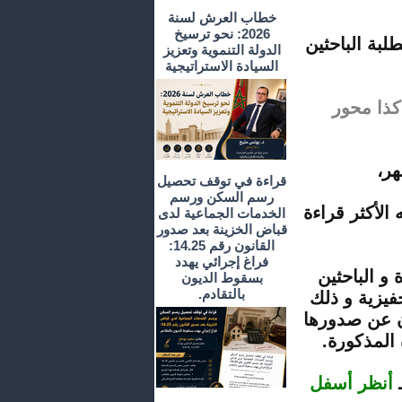
خطاب العرش لسنة
2026: نحو ترسيخ
لبة الباحثين
الدولة التنموية وتعزيز
السيادة الاستراتيجية
كذا محور
هر،
قراءة في توقف تحصيل
رسم السكن ورسم
الأكثر قراءة
الخدمات الجماعية لدى
قباض الخزينة بعد صدور
القانون رقم 14.25:
فراغ إجرائي يهدد
و الباحثين
بسقوط الديون
بالتقادم.
فيزية و ذلك
ن عن صدورها
 المذكورة.
أنظر أسفل