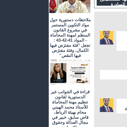
 للمبادرة
ملاحظات دستورية حول
مواد التكوين المستمر
في مشروع القانون
المنظم لمهنة المحاماة
- المواد 41-42-43 :
تجعل "فئة مفترَض فيها
الكمال، وفئة مفترَض
فيها النقص”
قراءة في الجوانب غير
الدستورية لقانون
تنظيم مهنة المحاماة
للأستاذ محمد الهيني
ث
محام بهيئة الرباط،
قاض سابق، خبير في
مجال العدالة وحقوق