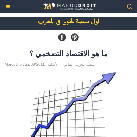
أول منصة قانون في المغرب
ما هو الاقتصاد التضخمي ؟
MarocDroit منصة مغرب القانون "الأصلية" 22/09/2011