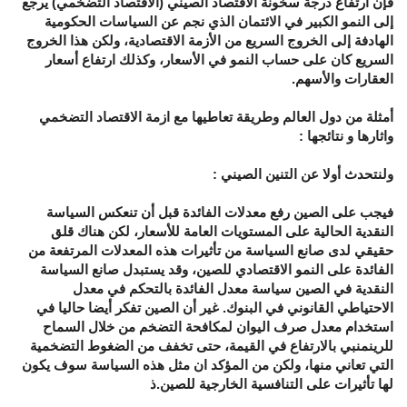
فإن ارتفاع درجة سخونة الاقتصاد الصيني (الاقتصاد التضخمي) يرجع
إلى النمو الكبير في الائتمان الذي نجم عن السياسات الحكومية
الهادفة إلى الخروج السريع من الأزمة الاقتصادية، ولكن هذا الخروج
السريع كان على حساب النمو في الأسعار، وكذلك ارتفاع أسعار
العقارات والأسهم.
أمثلة من دول العالم وطريقة تعاطيها مع ازمة الاقتصاد التضخمي
واثارها و نتائجها :
ولنتحدث أولا عن التنين الصيني :
فيجب على الصين رفع معدلات الفائدة قبل أن تنعكس السياسة
النقدية الحالية على المستويات العامة للأسعار، لكن هناك قلق
حقيقي لدى صانع السياسة من تأثيرات هذه المعدلات المرتفعة من
الفائدة على النمو الاقتصادي للصين، وقد يستبدل صانع السياسة
النقدية في الصين سياسة معدل الفائدة بالتحكم في معدل
الاحتياطي القانوني في البنوك. غير أن الصين تفكر أيضا حاليا في
استخدام معدل صرف اليوان لمكافحة التضخم من خلال السماح
للرينمنبي بالارتفاع في القيمة، حتى تخفف من الضغوط التضخمية
التي تعاني منها، ولكن من المؤكد ان مثل هذه السياسة سوف يكون
لها تأثيرات على التنافسية الخارجية للصين.ذ