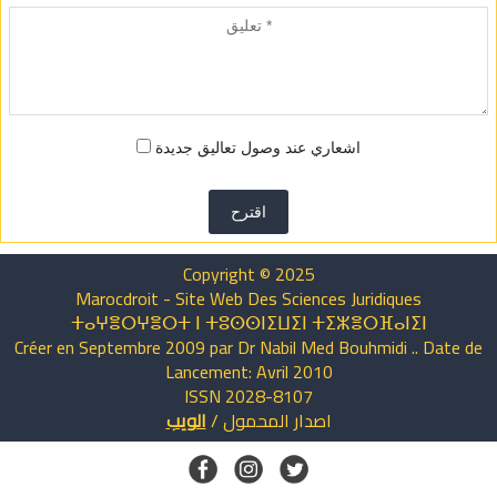
اشعاري عند وصول تعاليق جديدة
اقترح
Copyright © 2025
Marocdroit - Site Web Des Sciences Juridiques
ⵜⴰⵖⴻⵔⵖⴻⵔⵜ ⵏ ⵜⵓⵙⵙⵏⵉⵡⵉⵏ ⵜⵉⵣⴻⵔⴼⴰⵏⵉⵏ
Créer en Septembre 2009 par Dr Nabil Med Bouhmidi .. Date de
Lancement: Avril 2010
ISSN 2028-8107
اصدار
المحمول
/
الويب