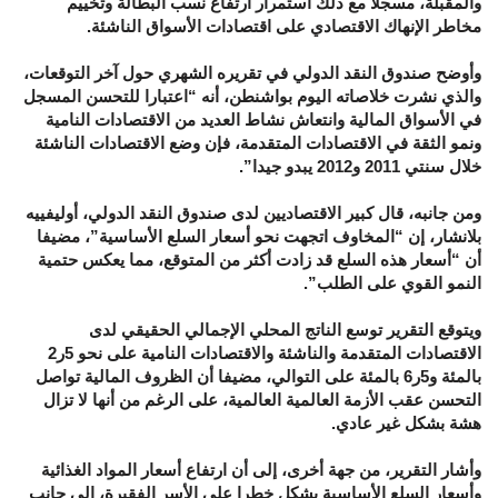
والمقبلة، مسجلا مع ذلك استمرار ارتفاع نسب البطالة وتخييم
مخاطر الإنهاك الاقتصادي على اقتصادات الأسواق الناشئة.
وأوضح صندوق النقد الدولي في تقريره الشهري حول آخر التوقعات،
والذي نشرت خلاصاته اليوم بواشنطن، أنه “اعتبارا للتحسن المسجل
في الأسواق المالية وانتعاش نشاط العديد من الاقتصادات النامية
ونمو الثقة في الاقتصادات المتقدمة، فإن وضع الاقتصادات الناشئة
خلال سنتي 2011 و2012 يبدو جيدا”.
ومن جانبه، قال كبير الاقتصاديين لدى صندوق النقد الدولي، أوليفييه
بلانشار، إن “المخاوف اتجهت نحو أسعار السلع الأساسية”، مضيفا
أن “أسعار هذه السلع قد زادت أكثر من المتوقع، مما يعكس حتمية
النمو القوي على الطلب”.
ويتوقع التقرير توسع الناتج المحلي الإجمالي الحقيقي لدى
الاقتصادات المتقدمة والناشئة والاقتصادات النامية على نحو 5ر2
بالمئة و5ر6 بالمئة على التوالي، مضيفا أن الظروف المالية تواصل
التحسن عقب الأزمة العالمية العالمية، على الرغم من أنها لا تزال
هشة بشكل غير عادي.
وأشار التقرير، من جهة أخرى، إلى أن ارتفاع أسعار المواد الغذائية
وأسعار السلع الأساسية يشكل خطرا على الأسر الفقيرة، إلى جانب