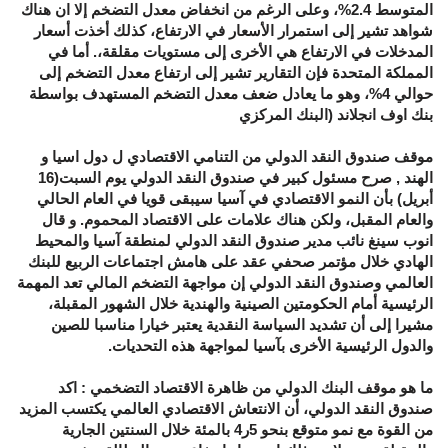
المتوسط 2.4%، وعلى الرغم من انخفاض معدل التضخم إلا ان هناك
شواهد تشير إلى استمرار الأسعار في الارتفاع، كذلك أخذت أسعار
المدخلات في الارتفاع هي الأخرى إلى مستويات مقلقة،. أما في
المملكة المتحدة فإن التقارير تشير إلى ارتفاع معدل التضخم إلى
حوالي 4%، وهو ما يعادل ضعف معدل التضخم المستهدف بواسطة
بنك اوف انجلاند (البنك المركزي
موقف صندوق النقد الدولي من التنامي الاقتصادي ل دول اسيا و
الهند , صرح مسئول كبير في صندوق النقد الدولي يوم السبت(16
أبريل) بأن النمو الاقتصادي في آسيا سيبقى قويا في العام الحالي
والعام المقبل، ولكن هناك علامات على الاقتصاد المحموم. و قال
انوب سينغ نائب مدير صندوق النقد الدولي لمنطقة آسيا والمحيط
الهادي خلال مؤتمر صحفي عقد على هامش اجتماعات الربيع للبنك
العالمي وصندوق النقد الدولي إن مواجهة التضخم المالي تعد المهمة
الرئيسية أمام الحكومتين الصينية والهندية خلال الشهور المقبلة،
مشيرا إلى أن تشديد السياسة النقدية يعتبر خيارا مناسبا للصين
والدول الرئيسية الأخرى بآسيا لمواجهة هذه التحديات.
ما هو موقف البنك الدولي من ظاهرة الاقتصاد التضخمي : اكد
صندوق النقد الدولي، أن الانتعاش الاقتصادي العالمي يكتسب المزيد
من القوة مع نمو متوقع بنحو 5ر4 بالمئة خلال السنتين الجارية