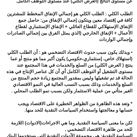
عن مستوى الناتج (العرض الكلي) عند مستوى التوظف الكامل.
الطلب الكلي : الطلب الكلي هو إجمالي الإنفاق المخطط للمشترين
كافة في إقتصاد معين ويتكون إجمالي الإنفاق من: حاصل جمع
الإنفاق الإستهلاكي للقطاع العائلي + الإنفاق الإستثماري لقطاع
الأعمال + الإنفاق الخارجي (الذي يمثل الفرق بين إجمالي الصادرات
وإجمالي الواردات
• وبذلك يكون سبب حدوث الاقتصاد التضخمي هو : أن الطلب الكلي
(استهلاك خاص، إستثماري،حكومي) يكون أكبر مما هو منتج أو عما
ينتج ( العرض الكلي) من السلع والخدمات في هذا المجتمع عند
مستوى التشغيل أو التوظف الكامل أي أن كل عناصر الإنتاج في هذه
الحالة قد تم تشغيلها وليس بمقدور المجتمع زيادة حجم المنتج من
السلع والخدمات وذلك بسبب النسب العالية في النمو الاقتصادي
الغير متأتي من عملية الاستثمار ولكن بسبب نمو الطلب المحلي .
* وتعد هذه الظاهرة من الظواهر الخطيرة على الاقتصاد ويجب
حسابها و معالجتها واستخدام السياسات النقدية للحد منها.
لكن ما معنى السياسة النقدية, وما هي الاجراءات(الادوات) اللازمة
للحد من ظاهرة الاقتصاد التضخمي ,
السياسة النقدية: هى مجموعة الأدوات النقدية التى يستخدمها البنك