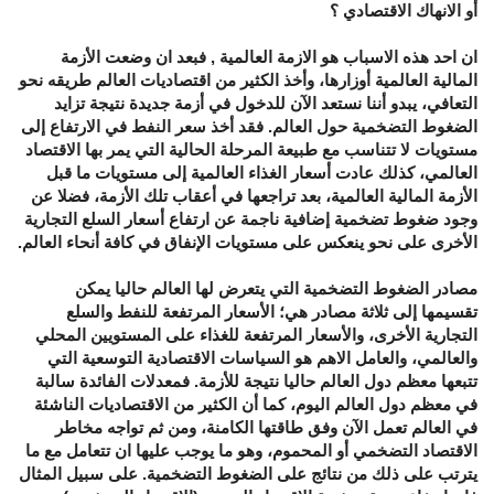
أو الانهاك الاقتصادي ؟
ان احد هذه الاسباب هو الازمة العالمية , فبعد ان وضعت الأزمة
المالية العالمية أوزارها، وأخذ الكثير من اقتصاديات العالم طريقه نحو
التعافي، يبدو أننا نستعد الآن للدخول في أزمة جديدة نتيجة تزايد
الضغوط التضخمية حول العالم. فقد أخذ سعر النفط في الارتفاع إلى
مستويات لا تتناسب مع طبيعة المرحلة الحالية التي يمر بها الاقتصاد
العالمي، كذلك عادت أسعار الغذاء العالمية إلى مستويات ما قبل
الأزمة المالية العالمية، بعد تراجعها في أعقاب تلك الأزمة، فضلا عن
وجود ضغوط تضخمية إضافية ناجمة عن ارتفاع أسعار السلع التجارية
الأخرى على نحو ينعكس على مستويات الإنفاق في كافة أنحاء العالم.
مصادر الضغوط التضخمية التي يتعرض لها العالم حاليا يمكن
تقسيمها إلى ثلاثة مصادر هي؛ الأسعار المرتفعة للنفط والسلع
التجارية الأخرى، والأسعار المرتفعة للغذاء على المستويين المحلي
والعالمي، والعامل الاهم هو السياسات الاقتصادية التوسعية التي
تتبعها معظم دول العالم حاليا نتيجة للأزمة. فمعدلات الفائدة سالبة
في معظم دول العالم اليوم، كما أن الكثير من الاقتصاديات الناشئة
في العالم تعمل الآن وفق طاقتها الكامنة، ومن ثم تواجه مخاطر
الاقتصاد التضخمي أو المحموم، وهو ما يوجب عليها ان تتعامل مع ما
يترتب على ذلك من نتائج على الضغوط التضخمية. على سبيل المثال