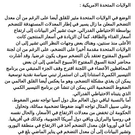
الولايات المتحدة الامريكية :
الوضع في الولايات المتحدة مثير للقلق أيضا على الرغم من أن معدل
التضخم المعلن ما زال يسير في إطار المعدلات المستهدفة للتضخم
بواسطة الاحتياطي الفدرالي. حيث تشير آخر البيانات إلى ارتفاع
أسعار الغذاء والطاقة، كما أن الزيادة في أسعار المنتجين كانت
الأعلى منذ سنتين، وهناك بعض وجهات النظر التي تشير إلى ان
الولايات المتحدة مقدمة أخيرا على التضخم، على الرغم من ان لجنة
السوق المفتوح تعتقد بأن التضخم سوف يكون عرضيا. وقد أشارت
محاضر لجنة السوق المفتوح الأسبوع الماضي إلى ان بعض
المحافظين الأعضاء في اللجنة اقترح وقف الجزء المتبقي من برنامج
التيسير الكمي2 استنادا إلى ان استمرار تبني سياسة نقدية توسعية
يمكن ان يغذي مشكلة التضخم، وهو ما يعكس أيضا القلق العالمي من
الضغوط التضخمية التي يمكن ان تنشأ عن برنامج التيسير الكمي
الذي يتبناه الاحتياطي الفدرالي.
أما بالنسبة لباقي دول العالم مثل دول آسيا تواجه نفس الضغوط،
وعلى سبيل المثال تواجه الهند ضغوطا تضخمية مماثلة، وتحاول
الحكومة ان تخفض من معدلات الارتفاع في الأسعار، والحال نفسه
في روسيا والبرازيل وباقي دول أمريكا الجنوبية، وكذلك في أفريقيا.
أما في أوروبا فإن معدل التضخم آخذ في الارتفاع في منطقة اليورو،
وتشير البيانات إلى أن معدل التضخم في يناير الماضي بلغ في