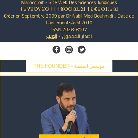
Marocdroit - Site Web Des Sciences Juridiques
ⵜⴰⵖⴻⵔⵖⴻⵔⵜ ⵏ ⵜⵓⵙⵙⵏⵉⵡⵉⵏ ⵜⵉⵣⴻⵔⴼⴰⵏⵉⵏ
Créer en Septembre 2009 par Dr Nabil Med Bouhmidi .. Date de
Lancement: Avril 2010
ISSN 2028-8107
اصدار
المحمول
/
الويب
THE FOUNDER - مؤسس المنصة