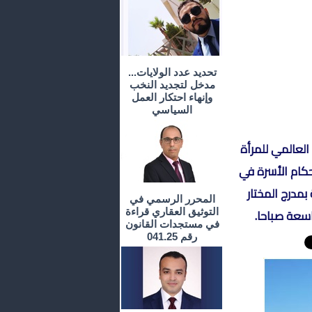
تحديد عدد الولايات...
مدخل لتجديد النخب
وإنهاء احتكار العمل
السياسي
العالمي للمرأة
كام الأسرة في
بمدرج المختار
المحرر الرسمي في
التوثيق العقاري قراءة
في مستجدات القانون
رقم 041.25