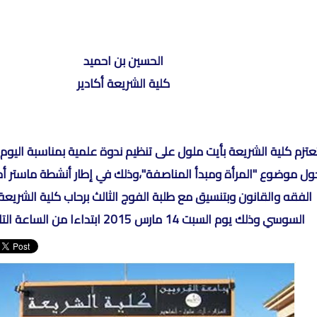
الحسين بن احميد
كلية الشريعة أكادير
عتزم كلية الشريعة بأيت ملول على تنظيم ندوة علمية بمناسبة اليوم 
ول موضوع "المرأة ومبدأ المناصفة"،وذلك في إطار أنشطة ماستر أح
الفقه والقانون وبتنسيق مع طلبة الفوج الثالث برحاب كلية الشريعة 
السوسي وذلك يوم السبت 14 مارس 2015 ابتداءا من الساعة التاسعة صباحا.