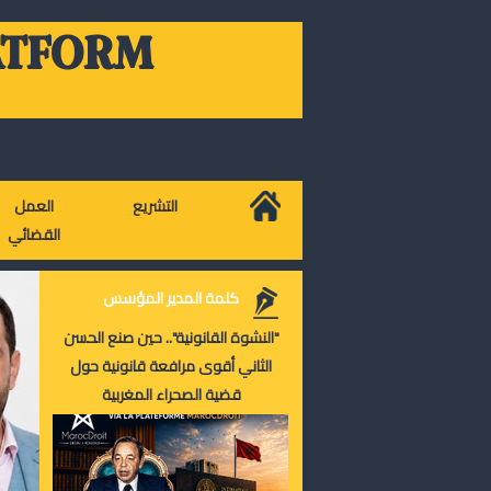
ATFORM
التشريع
العمل
القضائي
كلمة المدير المؤسس
"النشوة القانونية".. حين صنع الحسن
الثاني أقوى مرافعة قانونية حول
قضية الصحراء المغربية