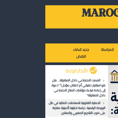
MAROC
للمراسلة
جديد قضاء
النقض
الأكثر قراءة
الصمت الاجتماعي داخل المقاولة... هل
هو استقرار حقيقي أم احتقان مؤجل؟ "دعوة
إلى إعادة قراءة مؤشرات المناخ الاجتماعي
داخل المقاولة"
الحماية القانونية للمعاملات المالية في ظل
البورصة الرقمية: دراسة تحليلية تأصيلية مقارنة
على ضوء التشريع المغربي والمقارن