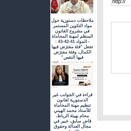
ملاحظات دستورية حول
مواد التكوين المستمر
في مشروع القانون
المنظم لمهنة المحاماة
- المواد 41-42-43 :
تجعل "فئة مفترَض فيها
الكمال، وفئة مفترَض
فيها النقص”
قراءة في الجوانب غير
الدستورية لقانون
تنظيم مهنة المحاماة
للأستاذ محمد الهيني
محام بهيئة الرباط،
قاض سابق، خبير في
مجال العدالة وحقوق