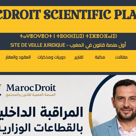
DROIT SCIENTIFIC PL
ⵜⴰⵖⴻⵔⵖⴻⵔⵜ ⵏ ⵜⵓⵙⵙⵏⵉⵡⵉⵏ ⵜⵉⵣⴻⵔⴼⴰⵏⵉⵏ
أول منصة قانون في المغرب - SiTE DE VEiLLE JURiDiQUE
مقالات
مكتبة
تقارير
دوريات ومذكرات
العقود والعقار