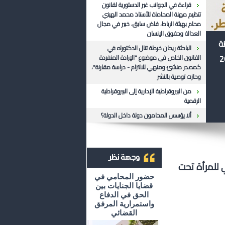
قراءة في الجوانب غير الدستورية لقانون
تنظيم مهنة المحاماة للأستاذ محمد الهيني
محام بهيئة الرباط، قاض سابق، خبير في مجال
العدالة وحقوق الإنسان
ظة
الباحثة ريحان خرطة تنال الدكتوراه في
القانون الخاص في موضوع "الإرادة المنفردة
كمصدر منشئ ومنهي للالتزام - دراسة مقارنة"،
وحازت توصية بالنشر
من البيروقراطية الإدارية إلى البيروقراطية
الرقمية
ألا يؤسس المحامون دولة داخل الدولة؟
 للمرأة تحت
أرشيف وجهة نظر
حضور المحامي في
قضايا الجنايات بين
الحق في الدفاع
واستمرارية المرفق
القضائي