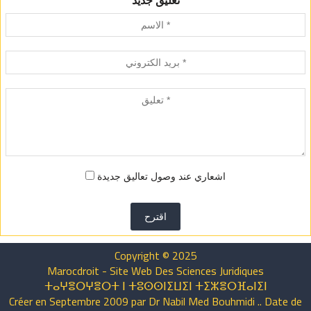
تعليق جديد
اشعاري عند وصول تعاليق جديدة
اقترح
Copyright © 2025
Marocdroit - Site Web Des Sciences Juridiques
ⵜⴰⵖⴻⵔⵖⴻⵔⵜ ⵏ ⵜⵓⵙⵙⵏⵉⵡⵉⵏ ⵜⵉⵣⴻⵔⴼⴰⵏⵉⵏ
Créer en Septembre 2009 par Dr Nabil Med Bouhmidi .. Date de