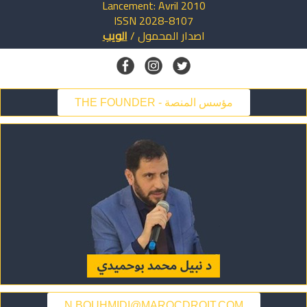
Lancement: Avril 2010
ISSN 2028-8107
اصدار
المحمول
/
الويب
THE FOUNDER - مؤسس المنصة
N.BOUHMIDI@MAROCDROIT.COM