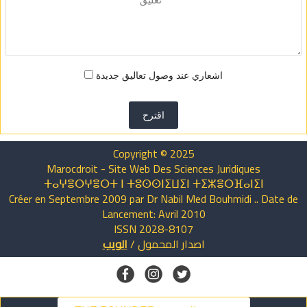
اشعاري عند وصول تعاليق جديدة
اقترح
Copyright © 2025
Marocdroit - Site Web Des Sciences Juridiques
ⵜⴰⵖⴻⵔⵖⴻⵔⵜ ⵏ ⵜⵓⵙⵙⵏⵉⵡⵉⵏ ⵜⵉⵣⴻⵔⴼⴰⵏⵉⵏ
Créer en Septembre 2009 par Dr Nabil Med Bouhmidi .. Date de
Lancement: Avril 2010
ISSN 2028-8107
اصدار
المحمول
/
الويب