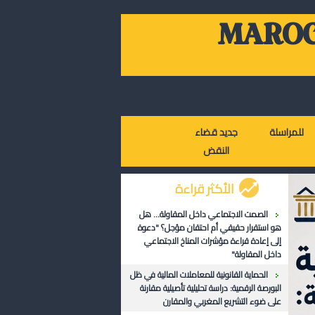
MAROC
للمراسلة
جديد قضاء
النقض
الأكثر قراءة
الصمت الاجتماعي داخل المقاولة... هل
هو استقرار حقيقي أم احتقان مؤجل؟ "دعوة
إلى إعادة قراءة مؤشرات المناخ الاجتماعي
داخل المقاولة"
الحماية القانونية للمعاملات المالية في ظل
البورصة الرقمية: دراسة تحليلية تأصيلية مقارنة
على ضوء التشريع المغربي والمقارن