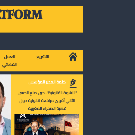
ATFORM
التشريع
العمل
القضائي
كلمة المدير المؤسس
"النشوة القانونية".. حين صنع الحسن
الثاني أقوى مرافعة قانونية حول
قضية الصحراء المغربية