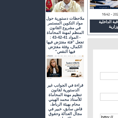
ملاحظات دستورية حول
بة الداخلية
مواد التكوين المستمر
في مشروع القانون
المنظم لمهنة المحاماة
- المواد 41-42-43 :
تجعل "فئة مفترَض فيها
الكمال، وفئة مفترَض
فيها النقص”
قراءة في الجوانب غير
الدستورية لقانون
تنظيم مهنة المحاماة
للأستاذ محمد الهيني
محام بهيئة الرباط،
قاض سابق، خبير في
مجال العدالة وحقوق