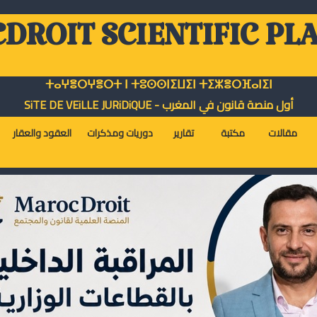
DROIT SCIENTIFIC PL
ⵜⴰⵖⴻⵔⵖⴻⵔⵜ ⵏ ⵜⵓⵙⵙⵏⵉⵡⵉⵏ ⵜⵉⵣⴻⵔⴼⴰⵏⵉⵏ
أول منصة قانون في المغرب - SiTE DE VEiLLE JURiDiQUE
مقالات
مكتبة
تقارير
دوريات ومذكرات
العقود والعقار