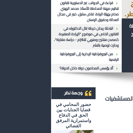
قراءة في الجوانب غير الدستورية لقانون
تنظيم مهنة المحاماة للأستاذ محمد الهيني
محام بهيئة الرباط، قاض سابق، خبير في مجال
العدالة وحقوق الإنسان
ظة
الباحثة ريحان خرطة تنال الدكتوراه في
القانون الخاص في موضوع "الإرادة المنفردة
كمصدر منشئ ومنهي للالتزام - دراسة مقارنة"،
وحازت توصية بالنشر
من البيروقراطية الإدارية إلى البيروقراطية
الرقمية
ألا يؤسس المحامون دولة داخل الدولة؟
 المستشفيات
أرشيف وجهة نظر
حضور المحامي في
قضايا الجنايات بين
الحق في الدفاع
واستمرارية المرفق
القضائي