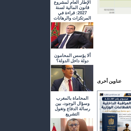
الإطار العام لمشروع
قانون المالية لسنة
2027: قراءة في
المرتكزات والرهانات
ألا يؤسس المحامون
دولة داخل الدولة؟
عناوين أخرى
المحاماة بالمغرب
وسؤال الوجود، بين
رسالة الدفاع وتغول
التشريع