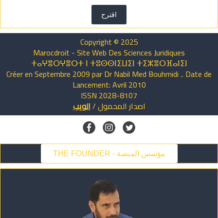
اقترح
Copyright © 2025
Marocdroit - Site Web Des Sciences Juridiques
ⵜⴰⵖⴻⵔⵖⴻⵔⵜ ⵏ ⵜⵓⵙⵙⵏⵉⵡⵉⵏ ⵜⵉⵣⴻⵔⴼⴰⵏⵉⵏ
Créer en Septembre 2009 par Dr Nabil Med Bouhmidi .. Date de
Lancement: Avril 2010
ISSN 2028-8107
اصدار
المحمول
/
الويب
THE FOUNDER - مؤسس المنصة