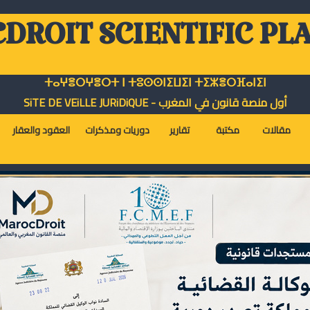
DROIT SCIENTIFIC PL
ⵜⴰⵖⴻⵔⵖⴻⵔⵜ ⵏ ⵜⵓⵙⵙⵏⵉⵡⵉⵏ ⵜⵉⵣⴻⵔⴼⴰⵏⵉⵏ
أول منصة قانون في المغرب - SiTE DE VEiLLE JURiDiQUE
مقالات
مكتبة
تقارير
دوريات ومذكرات
العقود والعقار