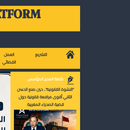
ATFORM
التشريع
العمل
القضائي
كلمة المدير المؤسس
"النشوة القانونية".. حين صنع الحسن
الثاني أقوى مرافعة قانونية حول
قضية الصحراء المغربية