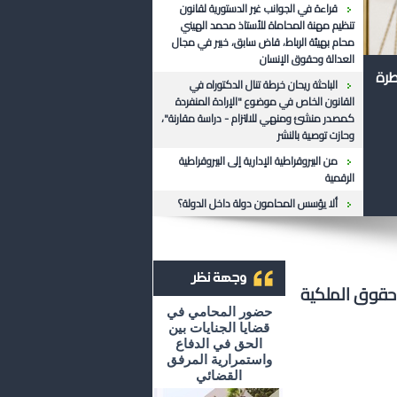
قراءة في الجوانب غير الدستورية لقانون
تنظيم مهنة المحاماة للأستاذ محمد الهيني
محام بهيئة الرباط، قاض سابق، خبير في مجال
العدالة وحقوق الإنسان
طرة
الباحثة ريحان خرطة تنال الدكتوراه في
القانون الخاص في موضوع "الإرادة المنفردة
كمصدر منشئ ومنهي للالتزام - دراسة مقارنة"،
وحازت توصية بالنشر
من البيروقراطية الإدارية إلى البيروقراطية
الرقمية
ألا يؤسس المحامون دولة داخل الدولة؟
حقوق الملكية
أرشيف وجهة نظر
حضور المحامي في
قضايا الجنايات بين
الحق في الدفاع
واستمرارية المرفق
القضائي