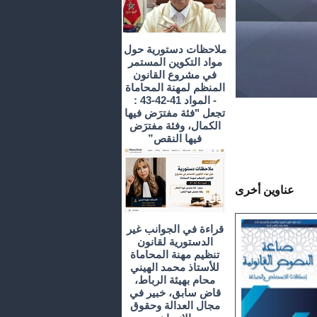
ملاحظات دستورية حول
مواد التكوين المستمر
في مشروع القانون
المنظم لمهنة المحاماة
- المواد 41-42-43 :
تجعل "فئة مفترَض فيها
الكمال، وفئة مفترَض
فيها النقص”
عناوين أخرى
قراءة في الجوانب غير
الدستورية لقانون
تنظيم مهنة المحاماة
للأستاذ محمد الهيني
محام بهيئة الرباط،
قاض سابق، خبير في
مجال العدالة وحقوق