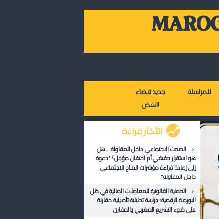
MAROC
للمراسلة
جديد قضاء
النقض
الأكثر قراءة
الصمت الاجتماعي داخل المقاولة... هل
هو استقرار حقيقي أم احتقان مؤجل؟ "دعوة
إلى إعادة قراءة مؤشرات المناخ الاجتماعي
داخل المقاولة"
الحماية القانونية للمعاملات المالية في ظل
البورصة الرقمية: دراسة تحليلية تأصيلية مقارنة
على ضوء التشريع المغربي والمقارن