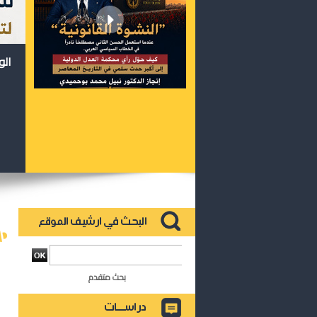
الو
بحث متقدم