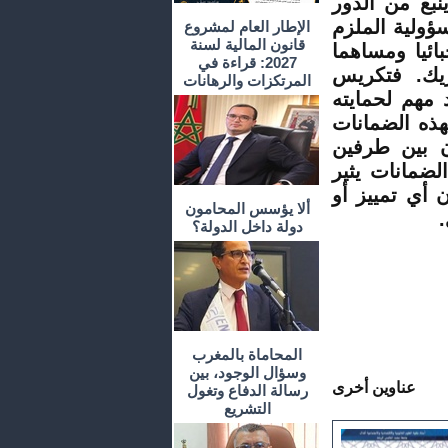
نبع من الدور
سؤولية الملزم
الإطار العام لمشروع
قانون المالية لسنة
ائيا ومساهما
2027: قراءة في
ريك. فتكريس
المرتكزات والرهانات
 مهم لحمايته
هذه الضمانات
زن بين طرفين
لضمانات يثير
أي تمييز أو
ألا يؤسس المحامون
دولة داخل الدولة؟
المحاماة بالمغرب
وسؤال الوجود، بين
عناوين أخرى
رسالة الدفاع وتغول
التشريع