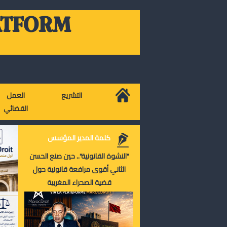
ATFORM
التشريع
العمل
القضائي
كلمة المدير المؤسس
"النشوة القانونية".. حين صنع الحسن
الثاني أقوى مرافعة قانونية حول
قضية الصحراء المغربية