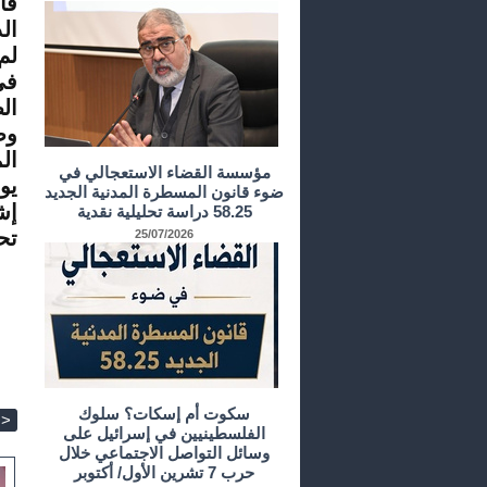
فا
ال
لم
في
ال
وض
ال
مؤسسة القضاء الاستعجالي في
يو
ضوء قانون المسطرة المدنية الجديد
إش
58.25 دراسة تحليلية نقدية
تح
25/07/2026
سكوت أم إسكات؟ سلوك
>
الفلسطينيين في إسرائيل على
وسائل التواصل الاجتماعي خلال
حرب 7 تشرين الأول/ أكتوبر