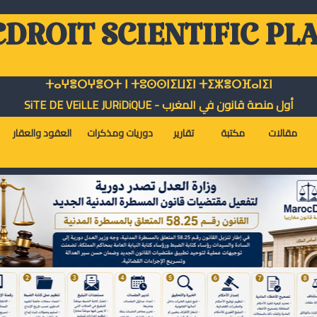
DROIT SCIENTIFIC PL
ⵜⴰⵖⴻⵔⵖⴻⵔⵜ ⵏ ⵜⵓⵙⵙⵏⵉⵡⵉⵏ ⵜⵉⵣⴻⵔⴼⴰⵏⵉⵏ
أول منصة قانون في المغرب - SiTE DE VEiLLE JURiDiQUE
مقالات
مكتبة
تقارير
دوريات ومذكرات
العقود والعقار