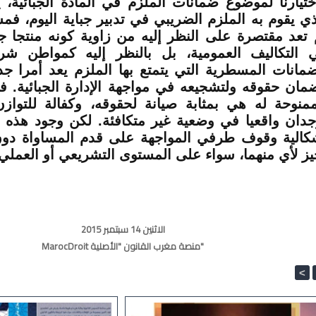
ختيارنا لموضوع ضمانات الملزم في المادة الجبائية، ي
ذي يقوم به الملزم الضريبي في تدبير جباية اليوم، فم
 تعد مقتصرة على النظر إليه من زاوية كونه منتجا جب
 التكاليف العمومية، بل بالنظر إليه كمواطن ش
ضمانات المسطرية التي يتمتع بها الملزم يعد أمرا جد
مان حقوقه ولتشجيعه في مواجهة الإدارة الجبائية. ف
ممنوحة له هي بمثابة صيانة لحقوقه، وكفالة للتوا
جدان واقعيا في وضعية غير متكافئة. لكن وجود هذه ا
كالية وقوف طرفي المواجهة على قدم المساواة دون 
يز لأي منهما، سواء على المستوى التشريعي أو العملي.
الاثنين 14 سبتمبر 2015
MarocDroit منصة مغرب القانون "الأصلية"
<