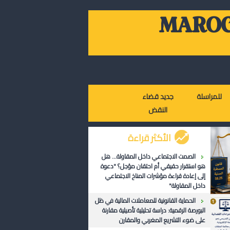
MAROC
للمراسلة
جديد قضاء
النقض
الأكثر قراءة
الصمت الاجتماعي داخل المقاولة... هل
هو استقرار حقيقي أم احتقان مؤجل؟ "دعوة
إلى إعادة قراءة مؤشرات المناخ الاجتماعي
داخل المقاولة"
الحماية القانونية للمعاملات المالية في ظل
البورصة الرقمية: دراسة تحليلية تأصيلية مقارنة
على ضوء التشريع المغربي والمقارن