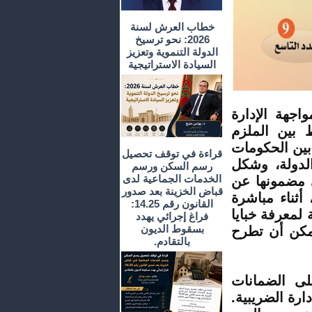
خطاب العرش لسنة
2026: نحو ترسيخ
الدولة التنموية وتعزيز
السيادة الاستراتيجية
جهة الإدارة
ط بين الملزم
 بين الحكومات
قراءة في توقف تحصيل
الدولة، وشكل
رسم السكن ورسم
الخدمات الجماعية لدى
ي مضمونها عن
قباض الخزينة بعد صدور
أثناء مباشرة
القانون رقم 14.25:
 لمعرفة خبايا
فراغ إجرائي يهدد
بسقوط الديون
يمكن أن تطرح
بالتقادم.
لى الضمانات
ارة الضريبية.