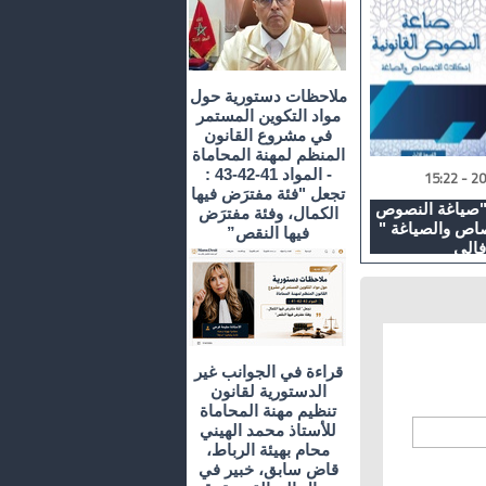
ملاحظات دستورية حول
مواد التكوين المستمر
في مشروع القانون
المنظم لمهنة المحاماة
- المواد 41-42-43 :
تجعل "فئة مفترَض فيها
"صياغة النصوص
الكمال، وفئة مفترَض
تصاص والصياغة "
فيها النقص”
فالي
قراءة في الجوانب غير
الدستورية لقانون
تنظيم مهنة المحاماة
للأستاذ محمد الهيني
محام بهيئة الرباط،
قاض سابق، خبير في