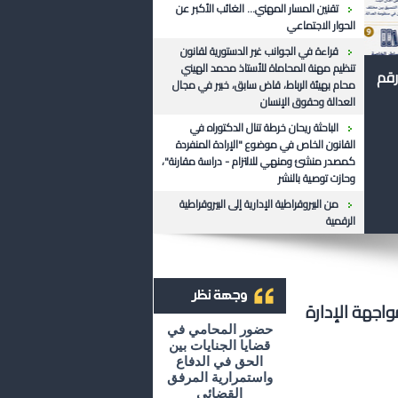
تقنين المسار المهني... الغائب الأكبر عن
الحوار الاجتماعي
قراءة في الجوانب غير الدستورية لقانون
تنظيم مهنة المحاماة للأستاذ محمد الهيني
رقم
محام بهيئة الرباط، قاض سابق، خبير في مجال
العدالة وحقوق الإنسان
الباحثة ريحان خرطة تنال الدكتوراه في
القانون الخاص في موضوع "الإرادة المنفردة
كمصدر منشئ ومنهي للالتزام - دراسة مقارنة"،
وحازت توصية بالنشر
من البيروقراطية الإدارية إلى البيروقراطية
الرقمية
اجهة الإدارة
أرشيف وجهة نظر
حضور المحامي في
قضايا الجنايات بين
الحق في الدفاع
واستمرارية المرفق
القضائي