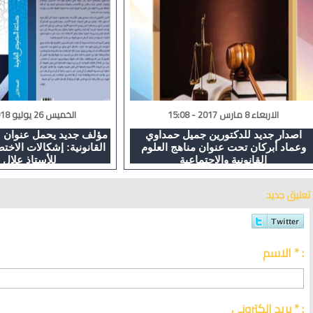
الاربعاء 8 مارس 2017 - 15:08
الخميس 26 يوليو 2018 - 15:22
اصدار جديد للدكتورين جميل حمداوي
مؤلف جديد يحمل عنوان 
وعماد أبركان تحت عنوان مناهج العلوم
القانونية: إشكالات الاخ
القانونية والاجتماعية
للأستاذ علال 
تعليق جديد
الاسم * :
بريد الكتروني * :