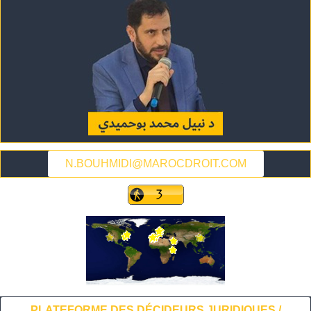
N.BOUHMIDI@MAROCDROIT.COM
PLATEFORME DES DÉCIDEURS JURIDIQUES /