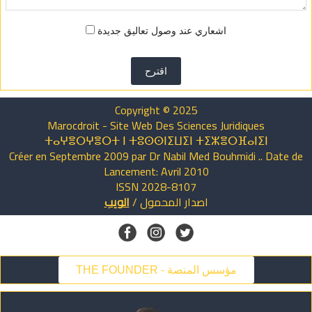
اشعاري عند وصول تعاليق جديدة
اقترح
Copyright © 2025
Marocdroit - Site Web Des Sciences Juridiques
ⵜⴰⵖⴻⵔⵖⴻⵔⵜ ⵏ ⵜⵓⵙⵙⵏⵉⵡⵉⵏ ⵜⵉⵣⴻⵔⴼⴰⵏⵉⵏ
Créer en Septembre 2009 par Dr Nabil Med Bouhmidi .. Date de
Lancement: Avril 2010
ISSN 2028-8107
اصدار
المحمول
/
الويب
THE FOUNDER - مؤسس المنصة