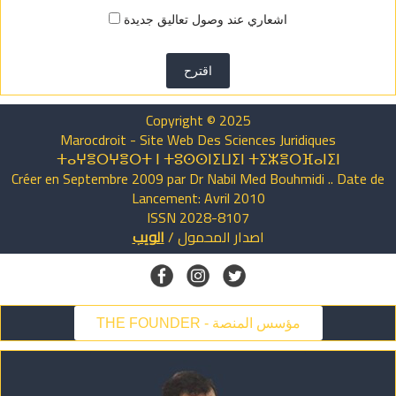
اشعاري عند وصول تعاليق جديدة
اقترح
Copyright © 2025
Marocdroit - Site Web Des Sciences Juridiques
ⵜⴰⵖⴻⵔⵖⴻⵔⵜ ⵏ ⵜⵓⵙⵙⵏⵉⵡⵉⵏ ⵜⵉⵣⴻⵔⴼⴰⵏⵉⵏ
Créer en Septembre 2009 par Dr Nabil Med Bouhmidi .. Date de
Lancement: Avril 2010
ISSN 2028-8107
اصدار
المحمول
/
الويب
THE FOUNDER - مؤسس المنصة