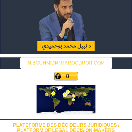
N.BOUHMIDI@MAROCDROIT.COM
PLATEFORME DES DÉCIDEURS JURIDIQUES /
PLATFORM OF LEGAL DECISION-MAKERS