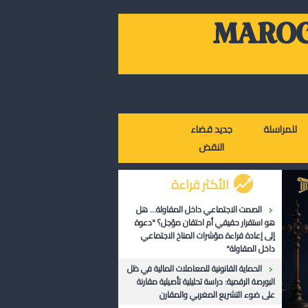
MAROC
للمراسلة
جديد قضاء
النقض
الأكثر قراءة
الصمت الاجتماعي داخل المقاولة... هل
هو استقرار حقيقي أم احتقان مؤجل؟ "دعوة
إلى إعادة قراءة مؤشرات المناخ الاجتماعي
داخل المقاولة"
الحماية القانونية للمعاملات المالية في ظل
البورصة الرقمية: دراسة تحليلية تأصيلية مقارنة
على ضوء التشريع المغربي والمقارن