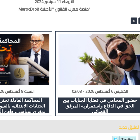
الاربعاء 11 سبتمبر 2024
MarocDroit منصة مغرب القانون "الأصلية"
<
الخميس 6 أغسطس 2026 - 02:08
السبت 8 أغسطس 2026 - 23:08
حضور المحامي في قضايا الجنايات بين
المحاكمة العادلة تحت
الحق في الدفاع واستمرارية المرفق
الجنايات الابتدائية بالع
القضائي
بمغزى سياسي، طعن الم
حق الدفاع وأساء للعدالة...
تعليق جديد