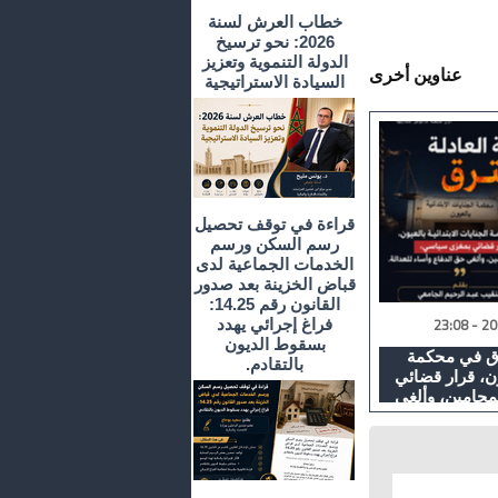
خطاب العرش لسنة
2026: نحو ترسيخ
الدولة التنموية وتعزيز
عناوين أخرى
السيادة الاستراتيجية
قراءة في توقف تحصيل
رسم السكن ورسم
الخدمات الجماعية لدى
قباض الخزينة بعد صدور
القانون رقم 14.25:
فراغ إجرائي يهدد
بسقوط الديون
رق في محكمة
بالتقادم.
يون، قرار قضائي
حامين، وألغى