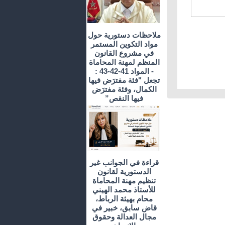
ملاحظات دستورية حول
مواد التكوين المستمر
في مشروع القانون
المنظم لمهنة المحاماة
- المواد 41-42-43 :
تجعل "فئة مفترَض فيها
الكمال، وفئة مفترَض
فيها النقص”
قراءة في الجوانب غير
الدستورية لقانون
تنظيم مهنة المحاماة
للأستاذ محمد الهيني
محام بهيئة الرباط،
قاض سابق، خبير في
مجال العدالة وحقوق