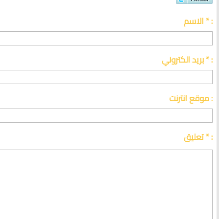
الاسم * :
بريد الكتروني * :
موقع انترنت :
تعليق * :