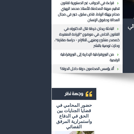
قراءة في الجوانب غير الدستورية لقانون
تنظيم مهنة المحاماة للأستاذ محمد الهيني
محام بهيئة الرباط، قاض سابق، خبير في مجال
العدالة وحقوق الإنسان
ائي
الباحثة ريحان خرطة تنال الدكتوراه في
القانون الخاص في موضوع "الإرادة المنفردة
كمصدر منشئ ومنهي للالتزام - دراسة مقارنة"،
وحازت توصية بالنشر
من البيروقراطية الإدارية إلى البيروقراطية
الرقمية
ألا يؤسس المحامون دولة داخل الدولة؟
أرشيف وجهة نظر
حضور المحامي في
قضايا الجنايات بين
الحق في الدفاع
واستمرارية المرفق
القضائي