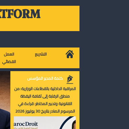
ATFORM
التشريع
العمل
القضائي
كلمة المدير المؤسس
المراقبة الداخلية بالقطاعات الوزارية: من
منطق الرقابة إلى ثقافة اليقظة
القانونية وتدبير المخاطر: قراءة في
المرسوم الصادر بتاريخ 30 يوليوز 2026