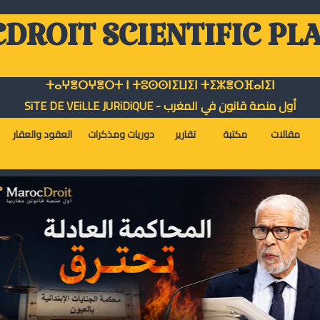
DROIT SCIENTIFIC PL
ⵜⴰⵖⴻⵔⵖⴻⵔⵜ ⵏ ⵜⵓⵙⵙⵏⵉⵡⵉⵏ ⵜⵉⵣⴻⵔⴼⴰⵏⵉⵏ
أول منصة قانون في المغرب - SiTE DE VEiLLE JURiDiQUE
مقالات
مكتبة
تقارير
دوريات ومذكرات
العقود والعقار