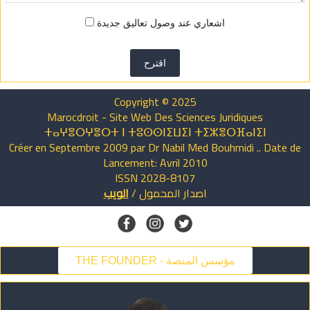
اشعاري عند وصول تعاليق جديدة
اقترح
Copyright © 2025
Marocdroit - Site Web Des Sciences Juridiques
ⵜⴰⵖⴻⵔⵖⴻⵔⵜ ⵏ ⵜⵓⵙⵙⵏⵉⵡⵉⵏ ⵜⵉⵣⴻⵔⴼⴰⵏⵉⵏ
Créer en Septembre 2009 par Dr Nabil Med Bouhmidi .. Date de
Lancement: Avril 2010
ISSN 2028-8107
اصدار
المحمول
/
الويب
THE FOUNDER - مؤسس المنصة