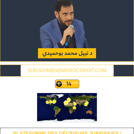
N.BOUHMIDI@MAROCDROIT.COM
PLATEFORME DES DÉCIDEURS JURIDIQUES /