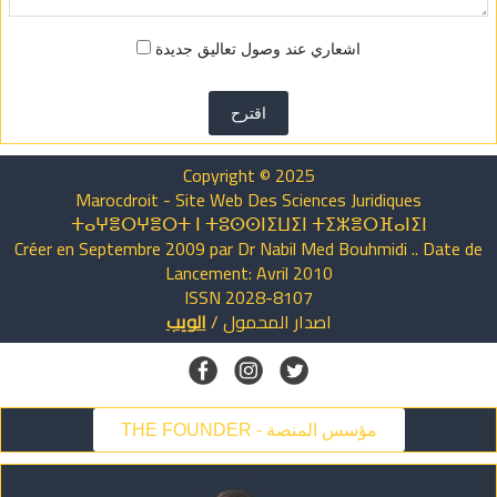
اشعاري عند وصول تعاليق جديدة
اقترح
Copyright © 2025
Marocdroit - Site Web Des Sciences Juridiques
ⵜⴰⵖⴻⵔⵖⴻⵔⵜ ⵏ ⵜⵓⵙⵙⵏⵉⵡⵉⵏ ⵜⵉⵣⴻⵔⴼⴰⵏⵉⵏ
Créer en Septembre 2009 par Dr Nabil Med Bouhmidi .. Date de
Lancement: Avril 2010
ISSN 2028-8107
اصدار
المحمول
/
الويب
THE FOUNDER - مؤسس المنصة