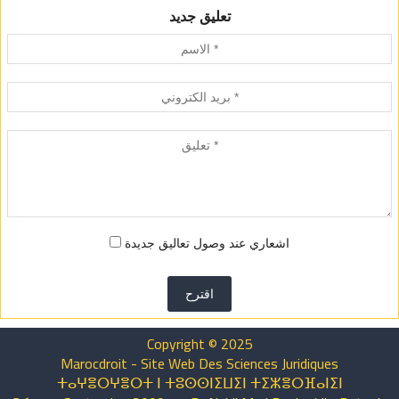
تعليق جديد
اشعاري عند وصول تعاليق جديدة
اقترح
Copyright © 2025
Marocdroit - Site Web Des Sciences Juridiques
ⵜⴰⵖⴻⵔⵖⴻⵔⵜ ⵏ ⵜⵓⵙⵙⵏⵉⵡⵉⵏ ⵜⵉⵣⴻⵔⴼⴰⵏⵉⵏ