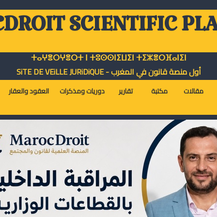
DROIT SCIENTIFIC PL
ⵜⴰⵖⴻⵔⵖⴻⵔⵜ ⵏ ⵜⵓⵙⵙⵏⵉⵡⵉⵏ ⵜⵉⵣⴻⵔⴼⴰⵏⵉⵏ
أول منصة قانون في المغرب - SiTE DE VEiLLE JURiDiQUE
مقالات
مكتبة
تقارير
دوريات ومذكرات
العقود والعقار