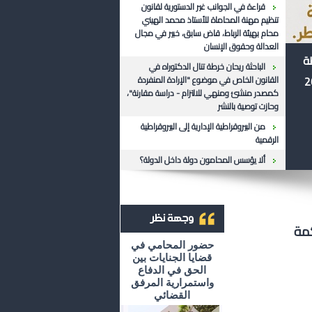
قراءة في الجوانب غير الدستورية لقانون
تنظيم مهنة المحاماة للأستاذ محمد الهيني
محام بهيئة الرباط، قاض سابق، خبير في مجال
العدالة وحقوق الإنسان
ظة
الباحثة ريحان خرطة تنال الدكتوراه في
القانون الخاص في موضوع "الإرادة المنفردة
كمصدر منشئ ومنهي للالتزام - دراسة مقارنة"،
وحازت توصية بالنشر
من البيروقراطية الإدارية إلى البيروقراطية
الرقمية
ألا يؤسس المحامون دولة داخل الدولة؟
كمة
أرشيف وجهة نظر
حضور المحامي في
قضايا الجنايات بين
الحق في الدفاع
واستمرارية المرفق
القضائي