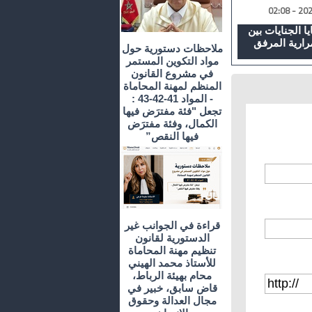
 الجنايات بين
رارية المرفق
ملاحظات دستورية حول
مواد التكوين المستمر
في مشروع القانون
المنظم لمهنة المحاماة
- المواد 41-42-43 :
تجعل "فئة مفترَض فيها
الكمال، وفئة مفترَض
فيها النقص”
قراءة في الجوانب غير
الدستورية لقانون
تنظيم مهنة المحاماة
للأستاذ محمد الهيني
محام بهيئة الرباط،
قاض سابق، خبير في
مجال العدالة وحقوق