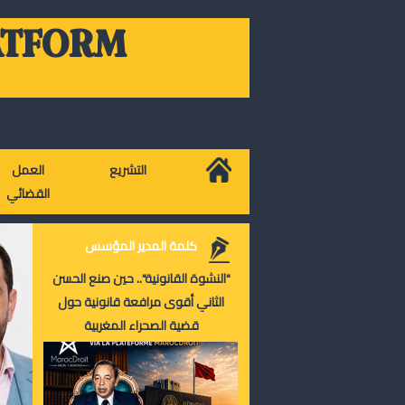
ATFORM
التشريع
العمل
القضائي
كلمة المدير المؤسس
"النشوة القانونية".. حين صنع الحسن
الثاني أقوى مرافعة قانونية حول
قضية الصحراء المغربية