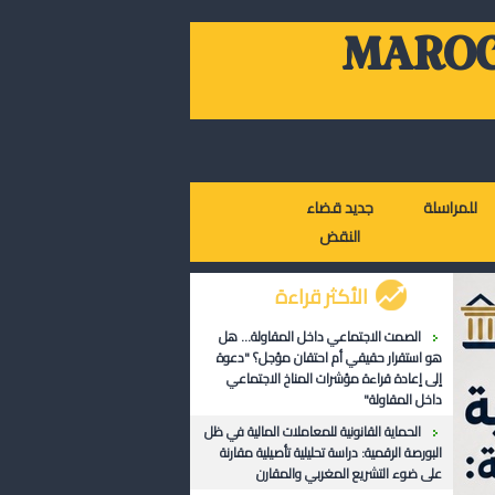
MAROC
للمراسلة
جديد قضاء
النقض
الأكثر قراءة
الصمت الاجتماعي داخل المقاولة... هل
هو استقرار حقيقي أم احتقان مؤجل؟ "دعوة
إلى إعادة قراءة مؤشرات المناخ الاجتماعي
داخل المقاولة"
الحماية القانونية للمعاملات المالية في ظل
البورصة الرقمية: دراسة تحليلية تأصيلية مقارنة
على ضوء التشريع المغربي والمقارن