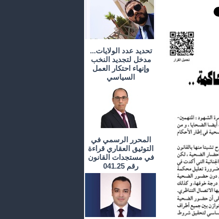
تحديد عدد الولايات...
مدخل لتجديد النخب
وإنهاء احتكار العمل
السياسي
المحرر الرسمي في
التوثيق العقاري قراءة
في مستجدات القانون
رقم 041.25