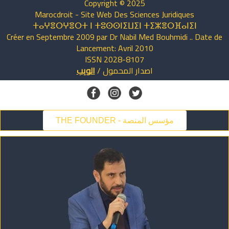
Copyright © 2025
Marocdroit - Site Web Des Sciences Juridiques
ⵜⴰⵖⴻⵔⵖⴻⵔⵜ ⵏ ⵜⵓⵙⵙⵏⵉⵡⵉⵏ ⵜⵉⵣⴻⵔⴼⴰⵏⵉⵏ
Créer en Septembre 2009 par Dr Nabil Med Bouhmidi .. Date de
Lancement: Avril 2010
ISSN 2028-8107
اصدار
المحمول
/
الويب
THE FOUNDER - مؤسس المنصة