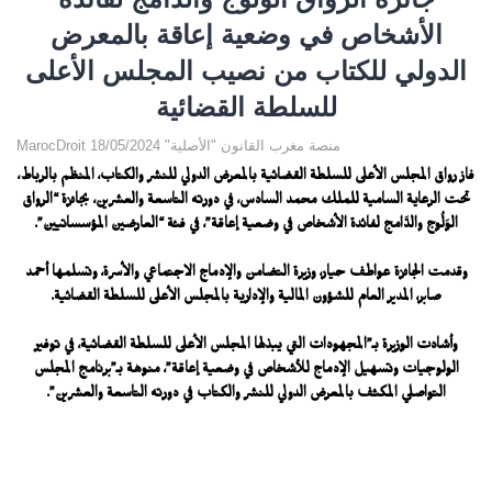
الأشخاص في وضعية إعاقة بالمعرض
الدولي للكتاب من نصيب المجلس الأعلى
للسلطة القضائية
MarocDroit منصة مغرب القانون "الأصلية" 18/05/2024
فاز رواق المجلس الأعلى للسلطة القضائية بالمعرض الدولي للنشر والكتاب، المنظم بالرباط،
تحت الرعاية السامية للملك محمد السادس، في دورته التاسعة والعشرين، بجائزة “الرواق
الوَلُوج والدَّامج لفائدة الأشخاص في وضعية إعاقة”، في فئة “العارضين المؤسساتيين”.
وقدمت الجائزة عواطف حيار، وزيرة التضامن والإدماج الاجتماعي والأسرة، وتسلمها أحمد
صابر، المدير العام للشؤون المالية والإدارية بالمجلس الأعلى للسلطة القضائية.
وأشادت الوزيرة بـ”المجهودات التي يبذلها المجلس الأعلى للسلطة القضائية، في توفير
الولوجيات وتسهيل الإدماج للأشخاص في وضعية إعاقة”، منوهة بـ”برنامج المجلس
التواصلي المكثف بالمعرض الدولي للنشر والكتاب في دورته التاسعة والعشرين”.