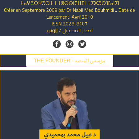
ⵜⴰⵖⴻⵔⵖⴻⵔⵜ ⵏ ⵜⵓⵙⵙⵏⵉⵡⵉⵏ ⵜⵉⵣⴻⵔⴼⴰⵏⵉⵏ
Créer en Septembre 2009 par Dr Nabil Med Bouhmidi .. Date de
Lancement: Avril 2010
ISSN 2028-8107
اصدار
المحمول
/
الويب
THE FOUNDER - مؤسس المنصة