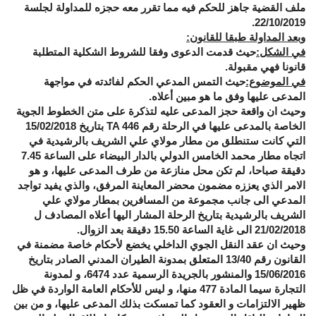
ملف القضية جاهز للحكم فيه مما تقرر معه حجزه للمداولة لجلسة
22/10/2019.
وبعد المداولة طبقا للقانون:
في الشكل:
حيث قدمت الدعوى وفقا للشروط الشكلية المتطلبة
قانونا فهي مقبولة.
في الموضوع:
حيث التمس المدعي الحكم لفائدته في مواجهة
المدعى عليها وفق ما هو مبين أعلاه.
وحيث ان واقعة حجز المدعى عليه لتذكرة على متن الخطوط الجوية
الخاصة بالمدعى عليها في الرحلة رقم
TA 446
بتاريخ 15/02/2018
التي كانت ستنطلق من مطار مولاي علي الشريف بالرشيدية في
اتجاه مطار محمد الخامس الدولي بالدار البيضاء على الساعة 7.45
دقيقة صباحا، لم تكن محل منازعة من طرف المدعى عليها، و هو
الامر الذي يعززه مضمون محضر المعاينة المرفق، والذي يفيد تواجد
المدعي الى جانب مجموعة من المسافرين بمطار مولاي علي
الشريف بالرشيدية بتاريخ الرحلة المشار اليها أعلاه المصادف ل
21/02/2018 الى غاية الساعة 15.50 دقيقة بعد الزوال.
وحيث ان عقد النقل الجوي الداخلي يخضع لأحكام خاصة مضمنة في
القانون رقم 13/40 المتعلق بمدونة الطيران المدني الصادر بتاريخ
15/06/2016 والمنشور بالجريدة الرسمية عدد 6474، و لمدونة
التجارة سيما المادة 477 منها، و ليس للأحكام العامة الواردة في ظل
ظهير الالتزامات و العقود كما تمسكت بذلك المدعى عليها، و من بين