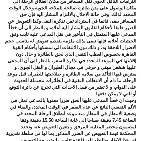
التزامات الناقل الجوي نقل المسافر من مكان انطلاق الرحلة الى
مكان الوصول على متن طائرة صالحة للملاحة الجوية وخلال الوقت
المحدد لذلك، وفي حالة الاخلال بالالتزام المشار اليه فإن حق
المسافر يبقى قائما في استرداد ثمن تذكرة النقل وكذا التعويض عن
الضرر طبقا لأحكام القانون المشار اليه أعلاه، و بالنظر الى أن خطأ
المدعى عليها المتمثل في التأخير في نقل المدعى عليه ثابت وفق
الحيثيات أعلاه، فإنها تبقى بذلك ملزمة بتقديم تعويض له يناسب حجم
الاضرار اللاحقة به، و ذلك دون الالتفات الى تمسكها بأحكام القوة
القاهرة بخصوص العطب التقني الذي لحق بالطائرة و حال دون
إقلاعها في الموعد المحدد في تذكرة السفر، بالنظر الى أن المدعى
عليها شخص مهني و حرفي في مجال الطيران و النقل الجوي، و
يفترض فيها التأكد من سلامة الطائرة و صلاحيتها للطيران قبل موعد
الرحلة، ما دام أن الاعطاب التقنية في الطائرات محتملة الحدوث
على الدوام، و لا تعتبر من قبيل الاحداث التي تخرج عن دائرة التوقع
أو التي لا يمكن دفعها.
وحيث ان خطأ المدعى عليها ألحق ضررا معنويا بالمدعي تمثل في
الألم النفسي الناتج عن عدم السفر في الوقت المحدد، والبقاء في
وضعية الانتظار في المطار منذ موعد انطلاق الرحلة المحدد في
الساعة 7.45 دقيقة صباحا الى غاية الساعة 15.50 دقيقة وفقا
لمضمون محضر المعاينة المرفق و يتعين التعويض عنه وتحدد
المحكمة قيمة التعويض عن الضرر المذكور بما لها من سلطة تقديرية
في هذا الإطار وبالنظر الى قاعدة تناسب الضرر مع التعويض،