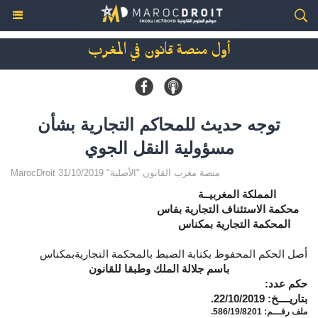
أول منصة قانون في المغرب
توجه حديث للمحاكم التجارية بشأن
مسؤولية النقل الجوي
MarocDroit منصة مغرب القانون "الأصلية" 31/10/2019
المملكة المغربيــة
محكمة الاستئناف التجارية بفاس
المحكمة التجارية بمكناس
أصل الحكم المحفوظ بكتابة الضبط بالمحكمة التجاريةبمكناس
باسم جلالة الملك وطبقا للقانون
حكم عدد:
بتاريــــخ: 22/10/2019.
ملف رقـــم: 586/19/8201.