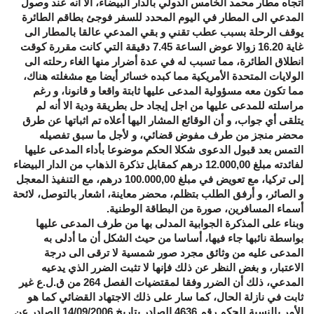
اتجاه مطار محمد الخامس الدولي بالدار البيضاء، الا أنه عند وصول
المدعي الى المطار في اليوم المحدد للسفر فوجئ بطاقم الطائرة
يوقف الرحلة بسبب عطب تقني و بقي المدعي عالقا بالمطار الى
غاية 16.20 زوالا عوض الساعة 7.45 دقيقة التي كانت مقررة كوقت
انطلاق الطائرة، مما تسبب له في عدة أضرار منها الغاء رحلته الى
الولايات المتحدة الأمريكية مما كبده خسائر أيضا مع مشغلته هناك،
مما تكون معه مسؤولية المدعى عليها ثابتة واقعا و قانونا، و رغم
مراسلته للمدعى عليها من اجل إيجاد حل بطريقة ودية الا أنه لم
يتلقى أي جواب، و أن الوقائع المشار اليها أعلاه تم اثباتها عن طرق
محضر منجز من طرف مفوض قضائي، و لأجل ما سبق تفصيله
التمس بعد قبول الدعوى شكلا الحكم موضوعا بأداء المدعى عليها
لفائدته مبلغ 12.000,00 درهم كمقابل تذكرة الذهاب من الدار البيضاء
إلى تركيا، مع تعويض في مبلغ 100.000,00 درهم، مع التنفيذ المعجل
و الصائر، و أرفق الطلب بتظلم، محضر معاينة، اشعار بالتوصل، لائحة
أسماء المسافرين، صورة من البطاقة الوطنية.
وبناء على المذكرة الجوابية المدلى بها من طرف المدعى عليها
بواسطة نائبها جاء فيها، أساسا من حيث الشكل أن ما أدلى به
المدعى عليه من وثائق مجرد صور شمسية لا ترقى الى درجة
الاعتبار، و بغض النظر عن ذلك فإنها لا تثبت الضرر الذي يدعيه
المدعي، ذلك أن الضرر وفقا لمقتضيات الفصل 264 من ق.ل.ع غير
ثابت في نازلة الحال، كما سار على ذلك الاجتهاد القضائي كما هو
الأمر بالنسبة للحكم رقم 4636 الصادر بتاريخ 14/09/2006 الصادر عن