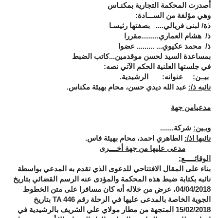
أصدرت المحكمة التجارية بمكنـاس
وهي مؤلفة من الســـادة:
ذة/ لبنى فريالي
.... بصفتها رئيسـا
ذ/ هشام العماري.....
....مقررا
ذ/ محمد عكيوي.
.. ......... عضوا
بمساعدة السيد لحسن موقدمين
...كاتب الضبط
في جلستها العلنية الحكم الآتي نصه:
بيــن:
عنوانه: الرشيدية.
نائبه ذ/
:
عبد الله ديدي حسن، محام بهيئة مكناس.
مدعيامن جهة
وبـين
:
شركة.......
نائبها اذ/:
الطاهري احمد، محام بهيئة فاس.
مدعى عليها من جهة أخــــرى
الوقائـــــع:
بناء على المقال الافتتاحي للدعوى الذي تقدم به المدعي بواسطة
نائبه بكتابة ضبط هذه المحكمة والمؤدى عنه الرسم القضائي بتاريخ
04/04/2018، عرض من خلاله أنه كان مسافرا على متن الخطوط
الجوية الخاصة بالمدعى عليها في الرحلة رقم
TA 446
بتاريخ
15/02/2018 المتجهة من مطار مولاي علي الشريف بالرشيدية في