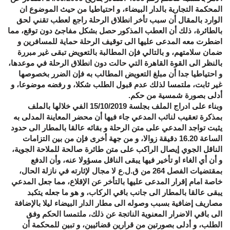
المحكمة التجارية بالدار البيضاء، و احتياطيا من حيث الموضوع ان
الوارد بالمقال أن سبب تأخر انطلاق الرحلة راجع لعطب تقني لحق
بالطائرة، ذلك أن العطب المذكور حصل بشكل مفاجئ دون توقع، مما
اضطرت معه المدعى عليها الى توقيف الرحلة حماية للمسافرين و
ضمان سلامتهم، و بالتالي فإن المطالبة بالتعويض تبقى غير مبررة
بالنظر الى القوة القاهرة التي حالت دون انطلاق الرحلة في موعدها،
و احتياطيا جدا أن مبلغ التعويض المطالب به فإن الضرر بخصوصها
غير ثابت، ملتمسا لذلك عدم قبول الطلب شكلا، و رفضه موضوعا، و
أدلى بصورة شمسية من حكم.
وبناء على ادراج الملف بجلسة 15/10/2019 الفي خلالها بالملف
بمذكرة تعقيب لنائب المدعي جاء فيها أن محضر المعاينة المدلى به
يثبت تواجد المدعي على متن الرحلة و بقائه عالقا بالمطار الى حدود
الساعة 16.20 دقيقة زوالا، و من جهة أخرى فإن من بين التزامات
الناقل الجوي إيصال الراكب على متن طائرة صالحة للملاحة الجوية،
و أن أي الغاء او تأخير فيها يبقى الناقل مسؤولا عنه، وأن الدفع
بمقتضيات الفصل 264 من ق.ل.ع لا مجال لإثارته في نازلة الحال،
خاصة امام إقرار المدعى عليها بالتأخر عن الإقلاع، مما جعل المدعي
يبقى عالقا بالمطار الى جانب باقي الركاب، و هو ما جعله يتكبد
مصاريف إضافية بسبب وصوله الى مطار الدار البيضاء ليلا بالإضافة
الى باقي الاضرار المعنوية الناتجة عن ذلك، ملتمسا الحكم وفق
الطلب، و أدلى بصورتين من قرارين قضائيين، و تبين للمحكمة أن