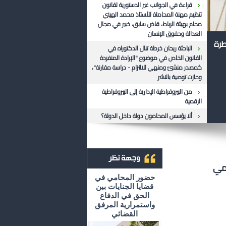
قراءة في الجوانب غير الدستورية لقانون
تنظيم مهنة المحاماة للأستاذ محمد الهيني
محام بهيئة الرباط، قاض سابق، خبير في مجال
العدالة وحقوق الإنسان
طرة
الباحثة ريحان خرطة تنال الدكتوراه في
القانون الخاص في موضوع "الإرادة المنفردة
كمصدر منشئ ومنهي للالتزام - دراسة مقارنة"،
وحازت توصية بالنشر
من البيروقراطية الإدارية إلى البيروقراطية
الرقمية
ألا يؤسس المحامون دولة داخل الدولة؟
ومي
أرشيف وجهة نظر
حضور المحامي في
قضايا الجنايات بين
الحق في الدفاع
واستمرارية المرفق
القضائي