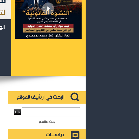
الو
بحث متقدم