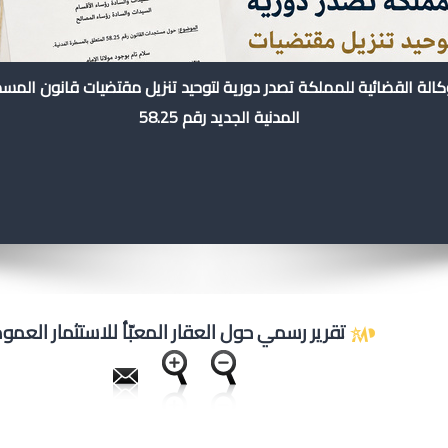
كالة القضائية للمملكة تصدر دورية لتوحيد تنزيل مقتضيات قانون المس
المدنية الجديد رقم 58.25
تقرير رسمي حول العقار المعبّأ للاستثمار العم