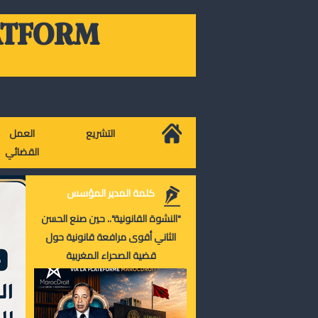
ATFORM
التشريع
العمل
القضائي
كلمة المدير المؤسس
"النشوة القانونية".. حين صنع الحسن
الثاني أقوى مرافعة قانونية حول
قضية الصحراء المغربية