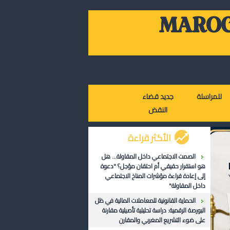
MAROC
للمراسلة
جديد قضاء
النقض
الأكثر قراءة
الصمت الاجتماعي داخل المقاولة... هل
هو استقرار حقيقي أم احتقان مؤجل؟ "دعوة
إلى إعادة قراءة مؤشرات المناخ الاجتماعي
داخل المقاولة"
الحماية القانونية للمعاملات المالية في ظل
البورصة الرقمية: دراسة تحليلية تأصيلية مقارنة
على ضوء التشريع المغربي والمقارن