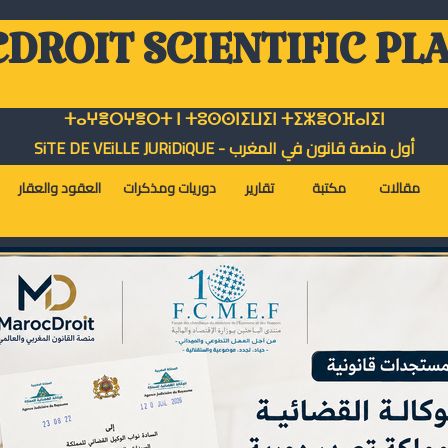
DROIT SCIENTIFIC PL
ⵜⴰⵖⴻⵔⵖⴻⵔⵜ ⵏ ⵜⵓⵙⵙⵏⵉⵡⵉⵏ ⵜⵉⵣⴻⵔⴼⴰⵏⵉⵏ
أول منصة قانون في المغرب - SiTE DE VEiLLE JURiDiQUE
مقالات
مكتبة
تقارير
دوريات ومذكرات
العقود والعقار