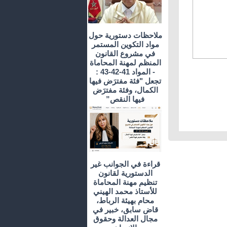
ملاحظات دستورية حول
مواد التكوين المستمر
في مشروع القانون
المنظم لمهنة المحاماة
- المواد 41-42-43 :
تجعل "فئة مفترَض فيها
الكمال، وفئة مفترَض
فيها النقص”
قراءة في الجوانب غير
الدستورية لقانون
تنظيم مهنة المحاماة
للأستاذ محمد الهيني
محام بهيئة الرباط،
قاض سابق، خبير في
مجال العدالة وحقوق