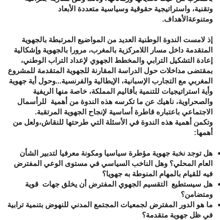
وتقنية، واستراتيجية حقوقية وسياسية متعددة الأبعاد
ومتنوعةالأهداف
.
إذ لامست الندوة الوطنية العديد من المواضيع المرتبطة بالجهوية
المتقدمة داخل مسار اللامركزية بالمغرب، مرورا بالجهوية وإشكالية
إعادة التشكيل الترابي والمخطط الجهوي لإعداد التراب الوطني،
بمقتضى مداخلات حول الدراسة المقارنة للجهوية المتقدمة للمشروع
المغربي مع التجارب الإسبانية، الإيطالية والفرنسية...وحول أية جهوية
وأية استراتيجيات للتنمية بأقاليم المملكة، خاصة منها الريفية
والصحراوية، ناهيك عن ما تكرسه هذه الندوة من أهمية للرأسمال
الاجتماعي باعتباره قاطرة أساسية لإنجاح الجهوية المرتقبة.
وتكمن أهمية هذه الندوة في الأسئلة التي طرحتها للنقاش،
ولعل من
أهمها:
هل توجد نخبة جهوية مؤطرة سياسيا ومكونة معرفيا لتدبير الشأن
العام المحلي؟ وهل الناخب السياسي في مستوى الوعي المفترض
فيه للقيام بالمهام المنوطة به جهويا؟
هل سيستطيع التقسيم الجهوي المفترض أن يخلق جهات قوية
ومتضامن؟
ما هو الدور المفترض لجمعيات المجتمع المدني للنهوض بتنمية ترابية
في ظل جهوية متقدمة؟