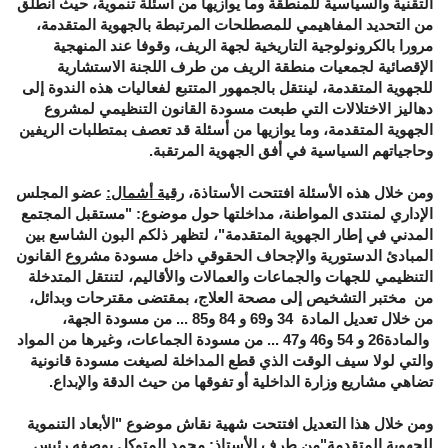
التقنية والسياسية للمنطقة وما يوازيها من أسئلة تنموية، حيث انطلق
من التحديد المفاهيمي للمصطلحات المرتبطة بالجهوية المتقدمة،
مرورا بالكرونولوجية التاريخية لجهة الريف، وقوفا عند المنهجية
الإقصائية لجمعيات منطقة الريف من طرف اللجنة الاستشارية
للجهوية المتقدمة، لينتقل بالجمهور المتتبع لفعاليات هذه الندوة إلى
دهاليز الاختلالات التي طبعت مسودة القانون التنظيمي لمشروع
الجهوية المتقدمة، وما يوازيها من أسئلة قد تعصف بمتطلبات الريفين
وحاجياتهم السياسية في أفق الجهوية المرتقبة.
ومن خلال هذه الأسئلة افتتحت الأستاذة،
رقية أشمال:
عضو المجلس
الإداري لمنتدى المواطنة، مداخلتها حول موضوع: "مستقبل المجتمع
المدني في إطار الجهوية المتقدمة"، لتظهر ذلكم البون الشاسع بين
المبادئ الدستورية والإجحاف الحقوقي داخل مسودة مشروع القانون
التنظيمي للجهات والجماعات والعمالات والأقاليم، لتنتقل المتدخلة
من مختبر التشخيص إلى مصحة العلاج، بمقتضى مقترحات وبدائل،
من خلال تعديل المادة 34 و69 و 84 و85 ... من مسودة الجهة،
والمادة26 و 54 و46 و47 ... من مسودة الجماعات، وغيرها من المواد
والتي لولا سيف الوقت الذي قطع المداخلة لصيغت مسودة قانونية
تضاهي مشاريع وزارة الداخلية أو تفوقها من حيث الدقة والإبداع.
ومن خلال هذا التعديل افتتحت شهية نقاش موضوع "الأبعاد التنموية
للجهوية المتقدمة"من طرف الأستاذ:
محمد المتوكل
بوصفه رئيس