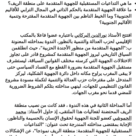
ما هي التداعيات المستقبلية للجهوية المتقدمة على منطقة الريف؟
ما علاقة الجهوية المتقدمة بالحكم الذاتي في المجال الترابي للأقاليم
الجنوبية؟ وما الخيط الناظم بين الجهوية المتقدمة المقترحة وتنمية
الأقاليم الجنوبية؟
افتتح الأستاذ
نورالدين البركاني
باعتباره عضوا فاعلا بالمكتب
الإقليمي لحزب العدالة والتنمية بالنظور، الندوة بمداخلته المعنونة
ب:"الجهوية المتقدمة من منظور الأجندة الحزبية"، حيث انطلقمن
السياق التاريخي لبروز الجهوية المتقدمة كمشروع قادر على تجاوز
الاختلالات الجهوية التي كرسته مختلف القوانين السباقة، ليستشرف
مستقبل الجهوية المتقدمة بضرورة القطع مع الفساد السياسي حتى
لا يبقى المغرب يراوح مكانه داخل دائرة الجهوية الشكلية، ليركز
المتدخل على مقترحات حزب العدالة والتنمية لتكملة مسودة مشروع
القانون التنظيمي للجهات، لينهي مداخلته بتلكم الشروط الضرورية
للمضي قدما نحو مغرب الجهات.
أما المداخلة الثانية في هذه الندوة ، فقد كانت من نصيب منطقة
الريف المحتضنة لفعاليات هذا الملتقى، إذ حاول الأستاذ:
محمد
الحموشي
كعضو للجنة الجهوية لحقوق الإنسان بالحسيمة والناظور،
الإجابة بمقتضى مداخلته المندرجة تحت عنوان: "التداعيات
المستقبلية للجهوية المتقدمة: منطقة الريف نموذجا"، عن الإشكالات