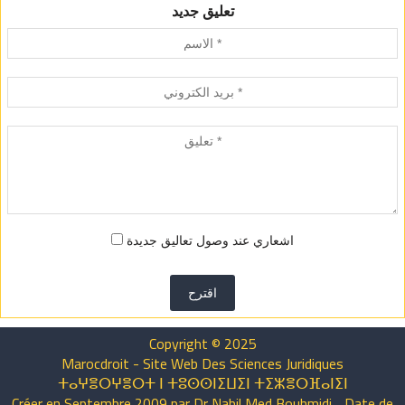
تعليق جديد
اشعاري عند وصول تعاليق جديدة
اقترح
Copyright © 2025
Marocdroit - Site Web Des Sciences Juridiques
ⵜⴰⵖⴻⵔⵖⴻⵔⵜ ⵏ ⵜⵓⵙⵙⵏⵉⵡⵉⵏ ⵜⵉⵣⴻⵔⴼⴰⵏⵉⵏ
Créer en Septembre 2009 par Dr Nabil Med Bouhmidi .. Date de