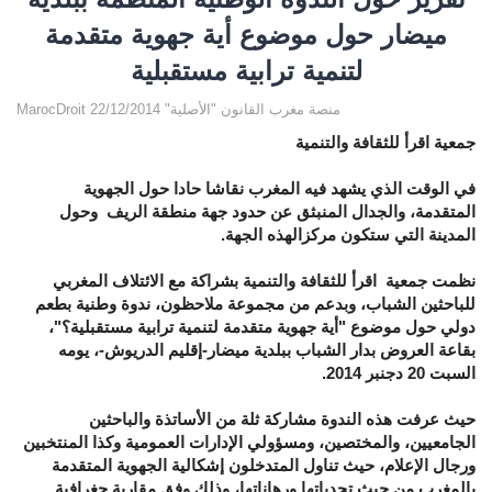
ميضار حول موضوع أية جهوية متقدمة
لتنمية ترابية مستقبلية‎
MarocDroit منصة مغرب القانون "الأصلية" 22/12/2014
جمعية اقرأ للثقافة والتنمية
في الوقت الذي يشهد فيه المغرب نقاشا حادا حول الجهوية
المتقدمة، والجدال المنبثق عن حدود جهة منطقة الريف وحول
المدينة التي ستكون مركزالهذه الجهة.
نظمت جمعية اقرأ للثقافة والتنمية بشراكة مع الائتلاف المغربي
للباحثين الشباب، وبدعم من مجموعة ملاحظون، ندوة وطنية بطعم
دولي حول موضوع "أية جهوية متقدمة لتنمية ترابية مستقبلية؟"،
بقاعة العروض بدار الشباب ببلدية ميضار-إقليم الدريوش-، يومه
السبت 20 دجنبر 2014.
حيث عرفت هذه الندوة مشاركة ثلة من الأساتذة والباحثين
الجامعيين، والمختصين، ومسؤولي الإدارات العمومية وكذا المنتخبين
ورجال الإعلام، حيث تناول المتدخلون إشكالية الجهوية المتقدمة
بالمغرب من حيث تحدياتها ورهاناتها، وذلك وفق مقاربة جغرافية