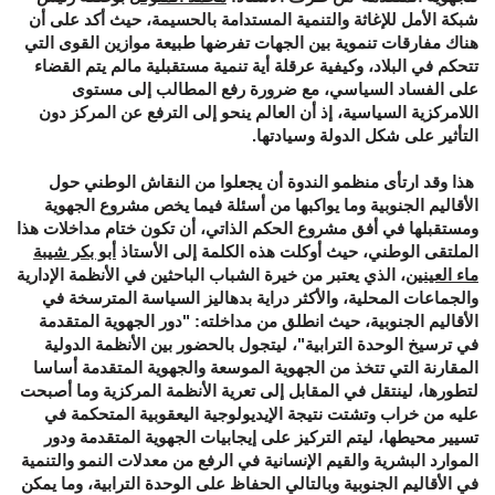
شبكة الأمل للإغاثة والتنمية المستدامة بالحسيمة، حيث أكد على أن
هناك مفارقات تنموية بين الجهات تفرضها طبيعة موازين القوى التي
تتحكم في البلاد، وكيفية عرقلة أية تنمية مستقبلية مالم يتم القضاء
على الفساد السياسي، مع ضرورة رفع المطالب إلى مستوى
اللامركزية السياسية، إذ أن العالم ينحو إلى الترفع عن المركز دون
التأثير على شكل الدولة وسيادتها.
هذا وقد ارتأى منظمو الندوة أن يجعلوا من النقاش الوطني حول
الأقاليم الجنوبية وما يواكبها من أسئلة فيما يخص مشروع الجهوية
ومستقبلها في أفق مشروع الحكم الذاتي، أن تكون ختام مداخلات هذا
الملتقى الوطني، حيث أوكلت هذه الكلمة إلى الأستاذ
أبو بكر شيبة
ماء العينين
، الذي يعتبر من خيرة الشباب الباحثين في الأنظمة الإدارية
والجماعات المحلية، والأكثر دراية بدهاليز السياسة المترسخة في
الأقاليم الجنوبية، حيث انطلق من مداخلته: "دور الجهوية المتقدمة
في ترسيخ الوحدة الترابية"، ليتجول بالحضور بين الأنظمة الدولية
المقارنة التي تتخذ من الجهوية الموسعة والجهوية المتقدمة أساسا
لتطورها، لينتقل في المقابل إلى تعرية الأنظمة المركزية وما أصبحت
عليه من خراب وتشتت نتيجة الإيديولوجية اليعقوبية المتحكمة في
تسيير محيطها، ليتم التركيز على إيجابيات الجهوية المتقدمة ودور
الموارد البشرية والقيم الإنسانية في الرفع من معدلات النمو والتنمية
في الأقاليم الجنوبية وبالتالي الحفاظ على الوحدة الترابية، وما يمكن