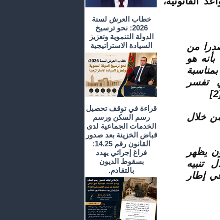
د القانونية،
خطاب العرش لسنة
2026: نحو ترسيخ
الدولة التنموية وتعزيز
صدرا من
السيادة الاستراتيجية
بأنه هو
بمناسبة
ي تفسر
[2
قراءة في توقف تحصيل
من خلال
رسم السكن ورسم
الخدمات الجماعية لدى
قباض الخزينة بعد صدور
القانون رقم 14.25:
ون يظهر
فراغ إجرائي يهدد
بسقوط الديون
 تنبيه
بالتقادم.
في إطار