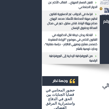
تقنين المسار المهني... الغائب الأكبر عن
الحوار الاجتماعي
قراءة في الجوانب غير الدستورية لقانون
تنظيم مهنة المحاماة للأستاذ محمد الهيني
رقم
محام بهيئة الرباط، قاض سابق، خبير في مجال
العدالة وحقوق الإنسان
الباحثة ريحان خرطة تنال الدكتوراه في
القانون الخاص في موضوع "الإرادة المنفردة
كمصدر منشئ ومنهي للالتزام - دراسة مقارنة"،
وحازت توصية بالنشر
من البيروقراطية الإدارية إلى البيروقراطية
الرقمية
ئي
أرشيف وجهة نظر
حضور المحامي في
قضايا الجنايات بين
الحق في الدفاع
واستمرارية المرفق
القضائي