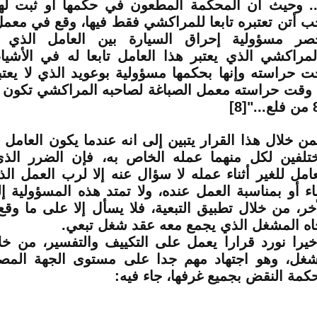
.. وحيث أن المحكمة المطعون في حكمها أو ثبت لها
ب أتن تعتبره تابعا للمراكشي فقط فيها، وقع في معمل
صر مسؤولية إحراق السيارة بين العامل الذي ق
لمراكشي الذي يعتبر هذا العامل تابعا له في الأشيا
ت حراسته وإنها بحكمها مسؤولية بوعويد الذي لا يعتبر
 وقت حراسته معمل الصباغة لصاحبه المراكشي تكون
.."
[8]
ن خلال هذا القرار يتبين إلى انه عندما يكون العامل 
تلفين لكل منهما عمله الخاص به، فإن الضرر الذ
عامل للغير أثناء عمله لا سؤال عنه إلا لرب العمل ال
ناء أو بمناسبة العمل عنده، ولا تمتد هذه المسؤولية 
أخر، من خلال تطبيق التبعية، فلا يسأل إلا على ما وق
اه المشغل الذي يجمع معه عقد شغل تبعي.
خيرا نورد قرارا يعمل على التكييف والتفسير، من خل
شغل، وهو اجتهاد مهم جدا على مستوى الجهة المص
كمة النقض بجميع غرفها، جاء فيه: