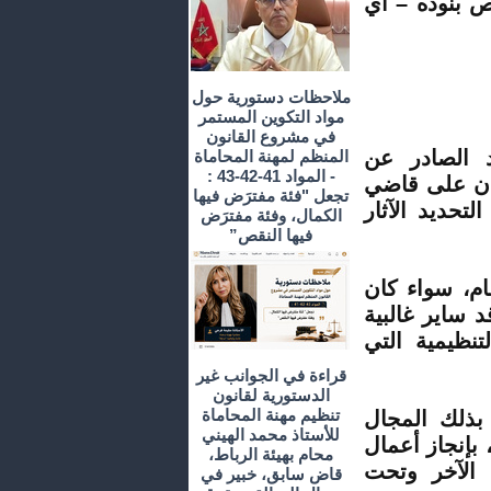
ص بنوده – أي
ملاحظات دستورية حول
مواد التكوين المستمر
في مشروع القانون
د الصادر عن
المنظم لمهنة المحاماة
- المواد 41-42-43 :
فإن على قاضي
تجعل "فئة مفترَض فيها
تحديد الآثار
الكمال، وفئة مفترَض
فيها النقص”
م، سواء كان
 ساير غالبية
تنظيمية التي
قراءة في الجوانب غير
الدستورية لقانون
تنظيم مهنة المحاماة
بذلك المجال
للأستاذ محمد الهيني
 بإنجاز أعمال
محام بهيئة الرباط،
 الآخر وتحت
قاض سابق، خبير في