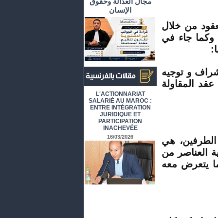
مجال العدالة وحقوق
الإنسان
عقود من خلال
 وكما جاء في
:
شراف و توجيه
عقد المقاولة
أرشيف المقالات باللغة الفرنسية
L'ACTIONNARIAT
SALARIÉ AU MAROC :
ENTRE INTÉGRATION
JURIDIQUE ET
PARTICIPATION
INACHEVÉE
16/03/2026
 الطرفين، هي
ة العناصر من
ما يتعرض معه