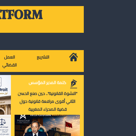
ATFORM
التشريع
العمل
القضائي
كلمة المدير المؤسس
"النشوة القانونية".. حين صنع الحسن
الثاني أقوى مرافعة قانونية حول
قضية الصحراء المغربية