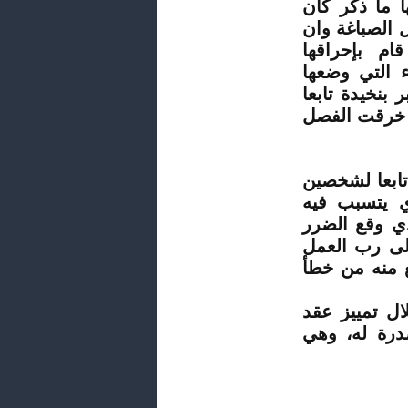
 ما ذكر كان
 الصباغة وان
ام بإحراقها
ء التي وضعها
 بنخيدة تابعا
 خرقت الفصل
تابعا لشخصين
ي يتسبب فيه
ذي وقع الضرر
إلى رب العمل
ع منه من خطأ
ال تمييز عقد
درة له، وهي