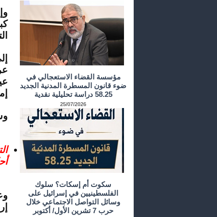
وإ
كب
ال
إل
عر
مؤسسة القضاء الاستعجالي في
عي
ضوء قانون المسطرة المدنية الجديد
إم
58.25 دراسة تحليلية نقدية
25/07/2026
وس
ال
أح
سكوت أم إسكات؟ سلوك
الفلسطينيين في إسرائيل على
وع
وسائل التواصل الاجتماعي خلال
إر
حرب 7 تشرين الأول/ أكتوبر