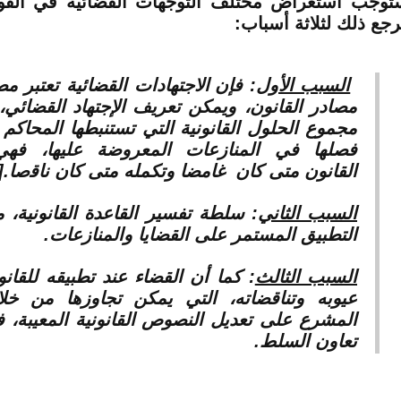
توجب استعراض مختلف التوجهات القضائية في القواع
رجع ذلك لثلاثة أسباب:
السبب الأول
:
فإن الاجتهادات القضائية تعتبر م
مصادر القانون، ويمكن تعريف الإجتهاد القضائي، 
مجموع الحلول القانونية التي تستنبطها المحاكم 
فصلها في المنازعات المعروضة عليها، فه
القانون متى كان غامضا وتكمله متى كان ﻧﺎﻗﺻﺎ.
]
السبب الثاني
: سلطة تفسير القاعدة القانونية، 
التطبيق المستمر على القضايا والمنازعات.
السبب الثالث
: كما أن القضاء عند تطبيقه للقان
عيوبه وتناقضاته، التي يمكن تجاوزها من خلال
المشرع على تعديل النصوص القانونية المعيبة، 
تعاون السلط.