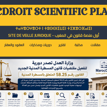
DROIT SCIENTIFIC PL
ⵜⴰⵖⴻⵔⵖⴻⵔⵜ ⵏ ⵜⵓⵙⵙⵏⵉⵡⵉⵏ ⵜⵉⵣⴻⵔⴼⴰⵏⵉⵏ
أول منصة قانون في المغرب - SiTE DE VEiLLE JURiDiQUE
مقالات
مكتبة
تقارير
دوريات ومذكرات
العقود والعقار