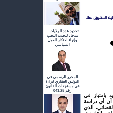
لية الحقوق سلا
تحديد عدد الولايات...
مدخل لتجديد النخب
وإنهاء احتكار العمل
السياسي
المحرر الرسمي في
التوثيق العقاري قراءة
في مستجدات القانون
رقم 041.25
 بامتياز في
، أن أي دراسة
لقضائي، الذي