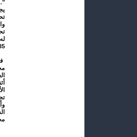
".
يج
تح
وا
تح
له
85 من فلع.
فم
مخ
ال
أث
ال
تج
وأ
ال
مح