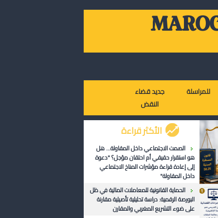
MAROC
للمراسلة
جديد قضاء
النقض
الأكثر قراءة
الصمت الاجتماعي داخل المقاولة... هل
هو استقرار حقيقي أم احتقان مؤجل؟ "دعوة
إلى إعادة قراءة مؤشرات المناخ الاجتماعي
داخل المقاولة"
الحماية القانونية للمعاملات المالية في ظل
البورصة الرقمية: دراسة تحليلية تأصيلية مقارنة
على ضوء التشريع المغربي والمقارن