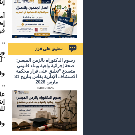
إش
أم
إظ
قر
" 
ور
]
"
تعليق على قرار
رسوم الدكتوراه بالزمن الميسر:
صحة إجرائية واهية وبناء قانوني
متصدع "تعليق على قرار محكمة
وف
الاستئناف الإدارية بفاس بتاريخ 31
مارس 2026"
" 
04/06/2026
عل
إش
لل
وف