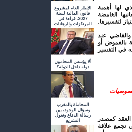
ذي لها أهمية
الإطار العام لمشروع
قانون المالية لسنة
نيها الغامضة
2027: قراءة في
تياز لتفسيرها.
المرتكزات والرهانات
والقاضي عند
ة بالغموض أو
 في التفسير
ألا يؤسس المحامون
دولة داخل الدولة؟
خصوصيات
المحاماة بالمغرب
وسؤال الوجود، بين
رسالة الدفاع وتغول
العقد كمصدر
التشريع
ي تجمع علاقة