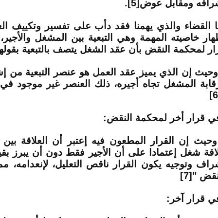
رافه ومقابل عوض
[5]
.
ا القضاء والذي يهمنا فقد دأب على تفسير وتكييف ال
هار خاصيته المهمة وهي التبعية بين المشغل والأجير،
ار لمحكمة النقض بأن عقد الشغل يتصف بالتبعية بقولها
وحيث إن الذي يميز عقد العمل هو عنصر التبعية من إ
قابة المشغل تجاه أجيره، ذلك العنصر غير موجود في 
[6
ي قرار أخر لمحكمة النقض:
وحيث إن القرار المطعون فيه إعتبر أن العلاقة بين
اقة شغل إعتمادا على أن الأجير فقط دون أن يبرز بقي
راف وتوجيه يكون القرار ناقص التعليل، لإنعدامه، م
نقض "
[7]
ي قرار آخر: