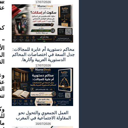
بي
17/07/2026
عق
كم
" 
ال
محاكم دستورية أم عابرة للمجالات:
ال
جدل السعة في اختصاصات المحاكم
الدستورية العربية وآثارها.
الق
17/07/2026
وع
عق
ال
تن
وك
العمل الجمعوي والتحول نحو
لل
المقاولة الاجتماعية في المغرب
ما
16/07/2026