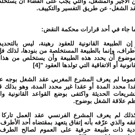
ن الأجير والمشغل، والتي يجب على القضاء أن يستخل
د الشغل- عن طريق التفسير والتكييف.
ا جاء في أحد قرارات محكمة النقض:
إن الطبيعة القانونية للعقود رهينة، ليس بالتحدي
أطراف، وإنما بالطبيعة المستخلصة من بنودها، لذلك 
موضوع أن يحدد هذه الطبيعة وأن يستخلص من هذا ال
انونية أو الاتفاقية التي تولدها العقود "
[4]
موما لم يعرف المشرع المغربي عقد الشغل بوجه عا
دا محدد المدة أو عقدا غير محدد المدة، وهو بذلك قد
تشريعات الحديثة واكتفى بوضع القواعد القانونية وال
ظم علاقة الشغل بوضوح.
ذلك لم يعرف المشرع الفرنسي عقد العمل تاركا 
فقه والذي عرّفه بأنه إتفاق يتعهد بمقتضاه أحد الأطرف،
دية ذات طبيعة حرفية على العموم لصالح الطرف